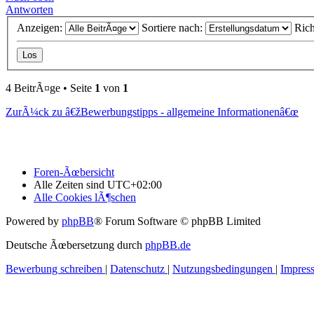
Antworten
Anzeigen:
Sortiere nach:
Ric
4 BeitrÃ¤ge • Seite
1
von
1
ZurÃ¼ck zu â€žBewerbungstipps - allgemeine Informationenâ€œ
Foren-Ãœbersicht
Alle Zeiten sind
UTC+02:00
Alle Cookies lÃ¶schen
Powered by
phpBB
® Forum Software © phpBB Limited
Deutsche Ãœbersetzung durch
phpBB.de
Bewerbung schreiben
|
Datenschutz
|
Nutzungsbedingungen
|
Impres