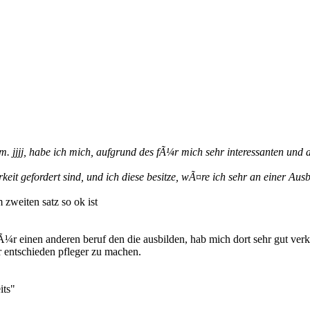
mm. jjjj, habe ich mich, aufgrund des fÃ¼r mich sehr interessanten un
it gefordert sind, und ich diese besitze, wÃ¤re ich sehr an einer Ausbi
 zweiten satz so ok ist
Ã¼r einen anderen beruf den die ausbilden, hab mich dort sehr gut ver
 entschieden pfleger zu machen.
its"