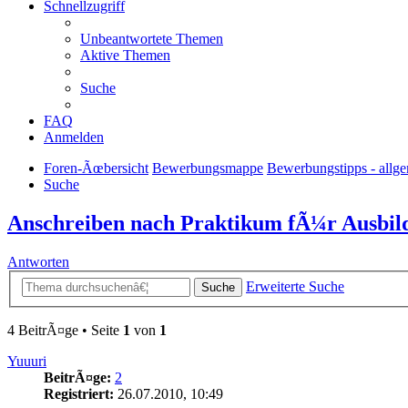
Schnellzugriff
Unbeantwortete Themen
Aktive Themen
Suche
FAQ
Anmelden
Foren-Ãœbersicht
Bewerbungsmappe
Bewerbungstipps - allg
Suche
Anschreiben nach Praktikum fÃ¼r Ausbild
Antworten
Erweiterte Suche
Suche
4 BeitrÃ¤ge • Seite
1
von
1
Yuuuri
BeitrÃ¤ge:
2
Registriert:
26.07.2010, 10:49