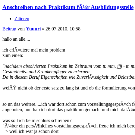
Anschreiben nach Praktikum fÃ¼r Ausbildungsstelle
Zitieren
Beitrag
von
Yuuuri
»
26.07.2010, 10:58
hallo an alle....
ich erlÃ¤utere mal mein problem
zum einen:
"nachdem absolvierten Praktikum im Zeitraum vom tt. mm. jjjj - tt. 
Gesundheits- und Krankenpfleger zu erlernen.
Da in diesem Beruf Eigenschaften wie ZuverlÃ¤ssigkeit und Belastbarke
weiÃŸ nicht ob der erste satz zu lang ist und ob die formulierung vom
so un das weitere.....ich war dort schon zum vorstellungsgesprÃ¤ch f
angeboten, nun hab ich dort das praktikum gemacht und mich dafÃ¼r
was soll ich beim schluss schreiben?
"Ã¼ber ein persÃ¶nlcihes vorstellungsgesprÃ¤ch freue ich mich bere
--> weil ich war ja schon dort