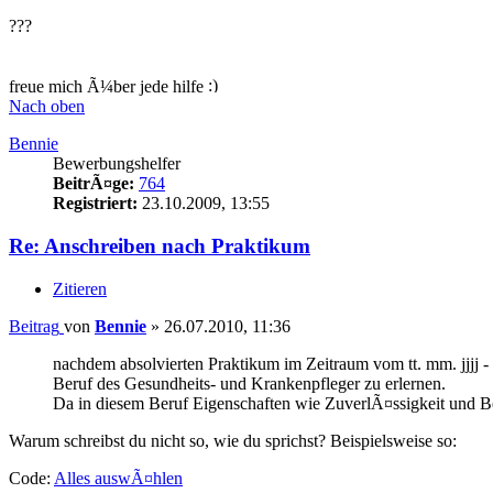
???
freue mich Ã¼ber jede hilfe
Nach oben
Bennie
Bewerbungshelfer
BeitrÃ¤ge:
764
Registriert:
23.10.2009, 13:55
Re: Anschreiben nach Praktikum
Zitieren
Beitrag
von
Bennie
»
26.07.2010, 11:36
nachdem absolvierten Praktikum im Zeitraum vom tt. mm. jjjj -
Beruf des Gesundheits- und Krankenpfleger zu erlernen.
Da in diesem Beruf Eigenschaften wie ZuverlÃ¤ssigkeit und Bela
Warum schreibst du nicht so, wie du sprichst? Beispielsweise so:
Code:
Alles auswÃ¤hlen