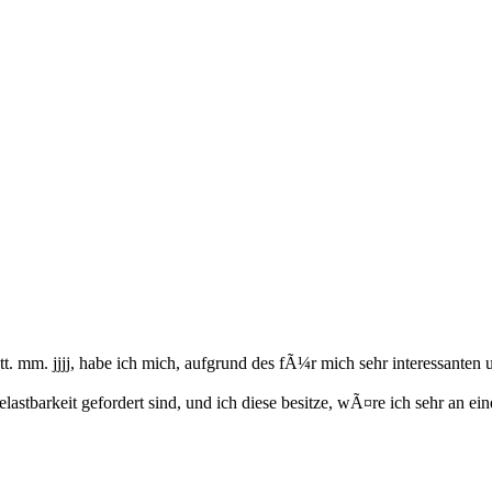
 tt. mm. jjjj, habe ich mich, aufgrund des fÃ¼r mich sehr interessant
stbarkeit gefordert sind, und ich diese besitze, wÃ¤re ich sehr an eine