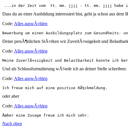
 ...in der Zeit vom  tt. mm. jjjj - tt. mm. jjjj habe i
Dass du an einer Ausbildung interessiert bist, geht ja schon aus dem B
Code:
Alles auswÃ¤hlen
Bewerbung um einen Ausbildungsplatz zum Gesundheits- un
Deine persÃ¶nlichen StÃ¤rken wir ZuverlÃ¤ssigekeit und Belastbarke
Code:
Alles auswÃ¤hlen
Meine ZuverlÃ¤ssigkeit und Belastbarkeit konnte ich ber
Und als Schlussformulierung wÃ¼rde ich an deiner Stelle schreiben:
Code:
Alles auswÃ¤hlen
Ich freue mich auf eine positive RÃ¼ckmeldung.
oder aber
Code:
Alles auswÃ¤hlen
Ãœber eine Zusage freue ich mich sehr.
Nach oben