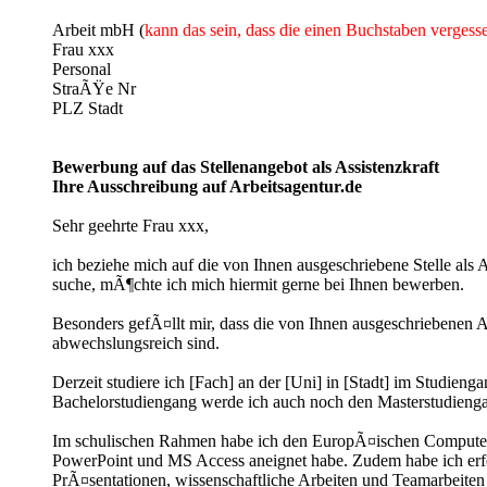
Arbeit mbH (
kann das sein, dass die einen Buchstaben verges
Frau xxx
Personal
StraÃŸe Nr
PLZ Stadt
Bewerbung auf das Stellenangebot als Assistenzkraft
Ihre Ausschreibung auf Arbeitsagentur.de
Sehr geehrte Frau xxx,
ich beziehe mich auf die von Ihnen ausgeschriebene Stelle als
suche, mÃ¶chte ich mich hiermit gerne bei Ihnen bewerben.
Besonders gefÃ¤llt mir, dass die von Ihnen ausgeschriebenen A
abwechslungsreich sind.
Derzeit studiere ich [Fach] an der [Uni] in [Stadt] im Studi
Bachelorstudiengang werde ich auch noch den Masterstudiengan
Im schulischen Rahmen habe ich den EuropÃ¤ischen Compute
PowerPoint und MS Access aneignet habe. Zudem habe ich erfo
PrÃ¤sentationen, wissenschaftliche Arbeiten und Teamarbeit