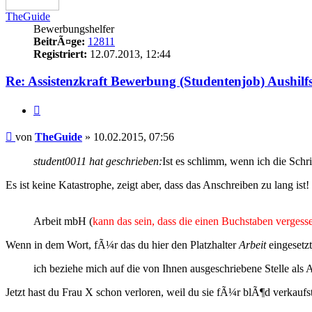
TheGuide
Bewerbungshelfer
BeitrÃ¤ge:
12811
Registriert:
12.07.2013, 12:44
Re: Assistenzkraft Bewerbung (Studentenjob) Aushil
Zitieren
Beitrag
von
TheGuide
»
10.02.2015, 07:56
student0011 hat geschrieben:
Ist es schlimm, wenn ich die Schri
Es ist keine Katastrophe, zeigt aber, dass das Anschreiben zu lang ist!
Arbeit mbH (
kann das sein, dass die einen Buchstaben verges
Wenn in dem Wort, fÃ¼r das du hier den Platzhalter
Arbeit
eingesetzt
ich beziehe mich auf die von Ihnen ausgeschriebene Stelle als A
Jetzt hast du Frau X schon verloren, weil du sie fÃ¼r blÃ¶d verkaufs