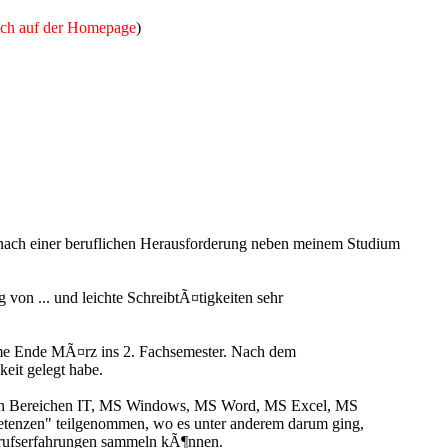
auch auf der Homepage
)
an nach einer beruflichen Herausforderung neben meinem Studium
von ... und leichte SchreibtÃ¤tigkeiten sehr
komme Ende MÃ¤rz ins 2. Fachsemester. Nach dem
eit gelegt habe.
den Bereichen IT, MS Windows, MS Word, MS Excel, MS
petenzen" teilgenommen, wo es unter anderem darum ging,
erufserfahrungen sammeln kÃ¶nnen.