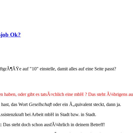
fsjob Ok?
ftgrÃ¶ÃŸe auf "10" einstelle, damit alles auf eine Seite passt?
sen haben, oder gibt es tatsÃ¤chlich eine mbH ? Das steht Ã¼brigens 
 hast, das Wort
Gesellschaft
oder ein Ã„quivalent steckt, dann ja.
ssistenzkraft bei Arbeit mbH in Stadt bzw. in Stadt.
t: Das steht doch schon ausfÃ¼hrlich in deinem Betreff!