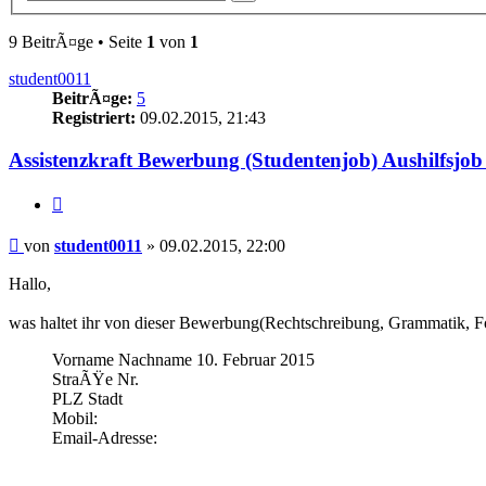
Suche
9 BeitrÃ¤ge • Seite
1
von
1
student0011
BeitrÃ¤ge:
5
Registriert:
09.02.2015, 21:43
Assistenzkraft Bewerbung (Studentenjob) Aushilfsjo
Zitieren
Beitrag
von
student0011
»
09.02.2015, 22:00
Hallo,
was haltet ihr von dieser Bewerbung(Rechtschreibung, Grammatik, Form
Vorname Nachname 10. Februar 2015
StraÃŸe Nr.
PLZ Stadt
Mobil:
Email-Adresse: