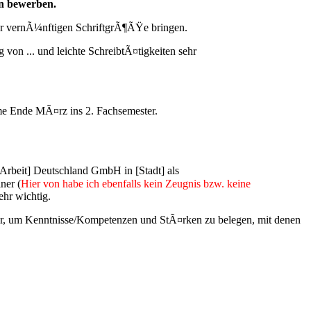
en bewerben.
ner vernÃ¼nftigen SchriftgrÃ¶ÃŸe bringen.
von ... und leichte SchreibtÃ¤tigkeiten sehr
mme Ende MÃ¤rz ins 2. Fachsemester.
[Arbeit] Deutschland GmbH in [Stadt] als
ner (
Hier von habe ich ebenfalls kein Zeugnis bzw. keine
hr wichtig.
, um Kenntnisse/Kompetenzen und StÃ¤rken zu belegen, mit denen