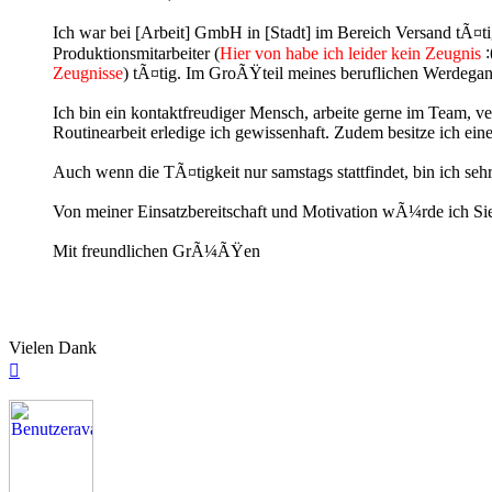
Ich war bei [Arbeit] GmbH in [Stadt] im Bereich Versand tÃ¤ti
Produktionsmitarbeiter (
Hier von habe ich leider kein Zeugnis
Zeugnisse
) tÃ¤tig. Im GroÃŸteil meines beruflichen Werdegan
Ich bin ein kontaktfreudiger Mensch, arbeite gerne im Team, 
Routinearbeit erledige ich gewissenhaft. Zudem besitze ich ei
Auch wenn die TÃ¤tigkeit nur samstags stattfindet, bin ich sehr 
Von meiner Einsatzbereitschaft und Motivation wÃ¼rde ich Si
Mit freundlichen GrÃ¼ÃŸen
Vielen Dank
Nach
oben