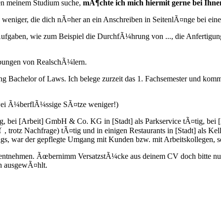
en meinem Studium suche,
mÃ¶chte ich mich hiermit gerne bei Ihn
e weniger, die dich nÃ¤her an ein Anschreiben in SeitenlÃ¤nge bei ei
ufgaben, wie zum Beispiel die DurchfÃ¼hrung von ..., die Anfertigung 
rbungen von RealschÃ¼lern.
ngang Bachelor of Laws. Ich belege zurzeit das 1. Fachsemester und ko
zwei Ã¼berflÃ¼ssige SÃ¤tze weniger!)
g, bei [Arbeit] GmbH & Co. KG in [Stadt] als Parkservice tÃ¤tig, bei 
, trotz Nachfrage) tÃ¤tig und in einigen Restaurants in [Stadt] als Kell
gs, war der gepflegte Umgang mit Kunden bzw. mit Arbeitskollegen, se
 entnehmen. Ãœbernimm VersatzstÃ¼cke aus deinem CV doch bitte nur
sch ausgewÃ¤hlt.