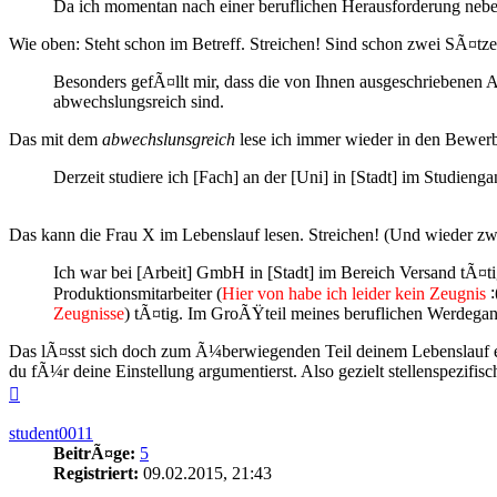
Da ich momentan nach einer beruflichen Herausforderung neb
Wie oben: Steht schon im Betreff. Streichen! Sind schon zwei SÃ¤tz
Besonders gefÃ¤llt mir, dass die von Ihnen ausgeschriebenen A
abwechslungsreich sind.
Das mit dem
abwechslunsgreich
lese ich immer wieder in den Bewe
Derzeit studiere ich [Fach] an der [Uni] in [Stadt] im Studie
Das kann die Frau X im Lebenslauf lesen. Streichen! (Und wieder 
Ich war bei [Arbeit] GmbH in [Stadt] im Bereich Versand tÃ¤ti
Produktionsmitarbeiter (
Hier von habe ich leider kein Zeugnis
Zeugnisse
) tÃ¤tig. Im GroÃŸteil meines beruflichen Werdegan
Das lÃ¤sst sich doch zum Ã¼berwiegenden Teil deinem Lebenslauf
du fÃ¼r deine Einstellung argumentierst. Also gezielt stellenspezifi
Nach
oben
student0011
BeitrÃ¤ge:
5
Registriert:
09.02.2015, 21:43