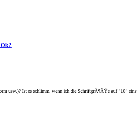
b Ok?
 usw.)? Ist es schlimm, wenn ich die SchriftgrÃ¶ÃŸe auf "10" einstell