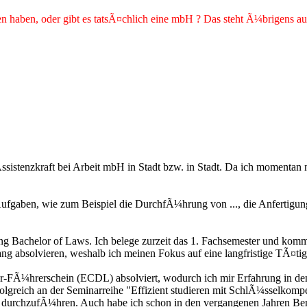
sen haben, oder gibt es tatsÃ¤chlich eine mbH ? Das steht Ã¼brigens 
 Assistenzkraft bei Arbeit mbH in Stadt bzw. in Stadt. Da ich moment
ufgaben, wie zum Beispiel die DurchfÃ¼hrung von ..., die Anfertigung 
engang Bachelor of Laws. Ich belege zurzeit das 1. Fachsemester und 
g absolvieren, weshalb ich meinen Fokus auf eine langfristige TÃ¤tigk
r-FÃ¼hrerschein (ECDL) absolviert, wodurch ich mir Erfahrung in 
lgreich an der Seminarreihe "Effizient studieren mit SchlÃ¼sselkom
en durchzufÃ¼hren. Auch habe ich schon in den vergangenen Jahren B