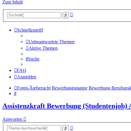
Zum Inhalt
Erweiterte
Suche
Suche
Schnellzugriff
Unbeantwortete Themen
Aktive Themen
Suche
FAQ
Anmelden
Foren-Ãœbersicht
Bewerbungsmappe
Bewerbung Berufsprak
Suche
Assistenzkraft Bewerbung (Studentenjob) 
Antworten
Erweiterte
Suche