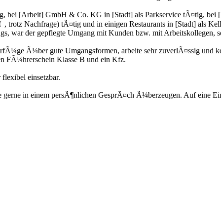
g, bei [Arbeit] GmbH & Co. KG in [Stadt] als Parkservice tÃ¤tig, bei 
, trotz Nachfrage) tÃ¤tig und in einigen Restaurants in [Stadt] als Kell
gs, war der gepflegte Umgang mit Kunden bzw. mit Arbeitskollegen, se
verfÃ¼ge Ã¼ber gute Umgangsformen, arbeite sehr zuverlÃ¤ssig und kon
nen FÃ¼hrerschein Klasse B und ein Kfz.
flexibel einsetzbar.
e gerne in einem persÃ¶nlichen GesprÃ¤ch Ã¼berzeugen. Auf eine Ein