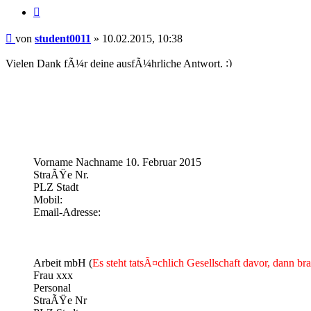
Zitieren
Beitrag
von
student0011
»
10.02.2015, 10:38
Vielen Dank fÃ¼r deine ausfÃ¼hrliche Antwort.
Vorname Nachname 10. Februar 2015
StraÃŸe Nr.
PLZ Stadt
Mobil:
Email-Adresse:
Arbeit mbH (
Es steht tatsÃ¤chlich Gesellschaft davor, dann b
Frau xxx
Personal
StraÃŸe Nr