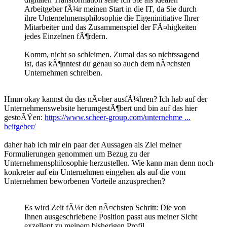
Arbeitgeber fÃ¼r meinen Start in die IT, da Sie durch
ihre Unternehmensphilosophie die Eigeninitiative Ihrer
Mitarbeiter und das Zusammenspiel der FÃ¤higkeiten
jedes Einzelnen fÃ¶rdern.
Komm, nicht so schleimen. Zumal das so nichtssagend
ist, das kÃ¶nntest du genau so auch dem nÃ¤chsten
Unternehmen schreiben.
Hmm okay kannst du das nÃ¤her ausfÃ¼hren? Ich hab auf der
Unternehmenswebsite herumgestÃ¶bert und bin auf das hier
gestoÃŸen:
https://www.scheer-group.com/unternehme ...
beitgeber/
daher hab ich mir ein paar der Aussagen als Ziel meiner
Formulierungen genommen um Bezug zu der
Unternehmensphilosophie herzustellen. Wie kann man denn noch
konkreter auf ein Unternehmen eingehen als auf die vom
Unternehmen beworbenen Vorteile anzusprechen?
Es wird Zeit fÃ¼r den nÃ¤chsten Schritt: Die von
Ihnen ausgeschriebene Position passt aus meiner Sicht
exzellent zu meinem bisherigen Profil.