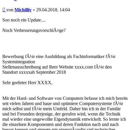
Beitrag
von
Michilliv
»
29.04.2018, 14:04
Soo noch ein Update....
Noch VerbesserungsvorschlÃ¤ge?
Bewerbung fÃ¼r eine Ausbildung als Fachinformatiker fÃ¼r
Systemintegration
Stellenausschreibung auf Ihrer Website xxxx.com fÃ¼r den
Standort xxxxxab September 2018
Sehr geehrter Herr XXXX,
Mit der Hard- und Software von Computern befasse ich mich bereits
seit vielen Jahren und baue und optimiere Computersysteme fÃ¼r
mich selbst und fÃ¼r mein Umfeld. Daher bin ich in der Familie
und bei Freunden derjenige, der gerufen wird, wenn die Technik
mal wieder eine ungewollte Eigendynamik entwickelt. So lernte ich
die einzelnen Komponenten und deren Funktion nach und nach
besser kennen und eignete mir eigenstÃ¤ndig viel technisches