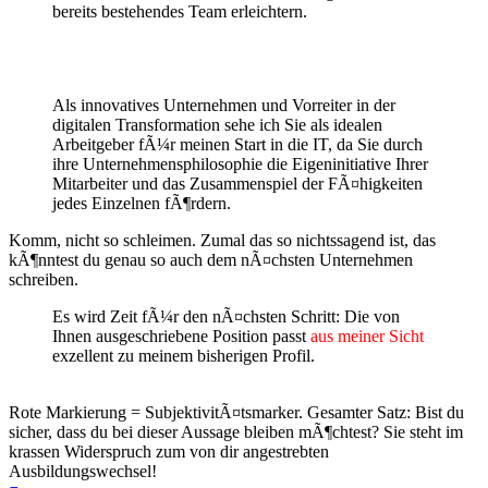
bereits bestehendes Team erleichtern.
Als innovatives Unternehmen und Vorreiter in der
digitalen Transformation sehe ich Sie als idealen
Arbeitgeber fÃ¼r meinen Start in die IT, da Sie durch
ihre Unternehmensphilosophie die Eigeninitiative Ihrer
Mitarbeiter und das Zusammenspiel der FÃ¤higkeiten
jedes Einzelnen fÃ¶rdern.
Komm, nicht so schleimen. Zumal das so nichtssagend ist, das
kÃ¶nntest du genau so auch dem nÃ¤chsten Unternehmen
schreiben.
Es wird Zeit fÃ¼r den nÃ¤chsten Schritt: Die von
Ihnen ausgeschriebene Position passt
aus meiner Sicht
exzellent zu meinem bisherigen Profil.
Rote Markierung = SubjektivitÃ¤tsmarker. Gesamter Satz: Bist du
sicher, dass du bei dieser Aussage bleiben mÃ¶chtest? Sie steht im
krassen Widerspruch zum von dir angestrebten
Ausbildungswechsel!