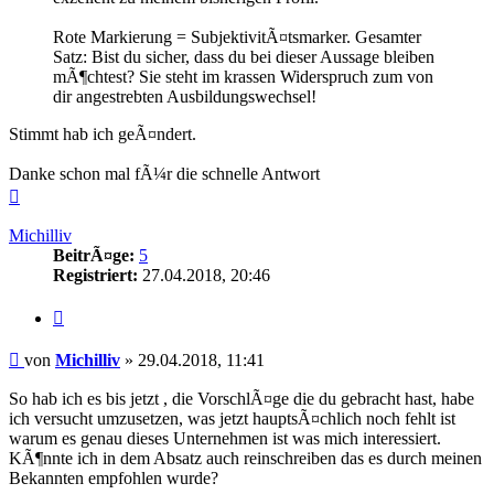
Rote Markierung = SubjektivitÃ¤tsmarker. Gesamter
Satz: Bist du sicher, dass du bei dieser Aussage bleiben
mÃ¶chtest? Sie steht im krassen Widerspruch zum von
dir angestrebten Ausbildungswechsel!
Stimmt hab ich geÃ¤ndert.
Danke schon mal fÃ¼r die schnelle Antwort
Nach
oben
Michilliv
BeitrÃ¤ge:
5
Registriert:
27.04.2018, 20:46
Zitieren
Beitrag
von
Michilliv
»
29.04.2018, 11:41
So hab ich es bis jetzt , die VorschlÃ¤ge die du gebracht hast, habe
ich versucht umzusetzen, was jetzt hauptsÃ¤chlich noch fehlt ist
warum es genau dieses Unternehmen ist was mich interessiert.
KÃ¶nnte ich in dem Absatz auch reinschreiben das es durch meinen
Bekannten empfohlen wurde?