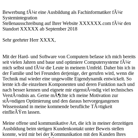
Bewerbung fÃ¼r eine Ausbildung als Fachinformatiker fÃ¼r
Systemintegration
Stellenausschreibung auf Ihrer Website XXXXXX.com fÃ¼r den
Standort XXXXX ab September 2018
Sehr geehrter Herr XXXX,
Mit der Hard- und Software von Computern befasse ich mich bereits
seit vielen Jahren und baue und optimiere Computersysteme fÃ¼r
mich selbst und fÃ¼r die Leute in meinem Umfeld. Daher bin ich in
der Familie und bei Freunden derjenige, der gerufen wird, wenn die
Technik mal wieder eine ungewollte Eigendynamik entwickelt. So
lernte ich die einzelnen Komponenten und deren Funktion nach und
nach besser kennen und eignete mir eigenstÃ¤ndig viel technisches
VerstÃ¤ndnis an. Gerne mÃ¶chte ich meine Motivation zur
stÃ¤ndigen Optimierung und den daraus hervorgegangenen
Wissensstand in meine kommende berufliche TÃ¤tigkeit
einflieÃŸen lassen.
Meine offene und kommunikative Art, die ich in meiner derzeitigen
Ausbildung beim stetigen Kundenkontakt unter Beweis stellen
konnte, wird mir bei der Kommunikation mit den Kunden Ihres