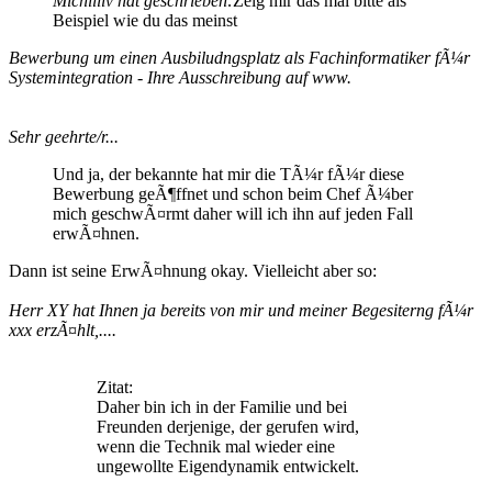
Michilliv hat geschrieben:
Zeig mir das mal bitte als
Beispiel wie du das meinst
Bewerbung um einen Ausbiludngsplatz als Fachinformatiker fÃ¼r
Systemintegration - Ihre Ausschreibung auf www.
Sehr geehrte/r...
Und ja, der bekannte hat mir die TÃ¼r fÃ¼r diese
Bewerbung geÃ¶ffnet und schon beim Chef Ã¼ber
mich geschwÃ¤rmt daher will ich ihn auf jeden Fall
erwÃ¤hnen.
Dann ist seine ErwÃ¤hnung okay. Vielleicht aber so:
Herr XY hat Ihnen ja bereits von mir und meiner Begesiterng fÃ¼r
xxx erzÃ¤hlt,....
Zitat:
Daher bin ich in der Familie und bei
Freunden derjenige, der gerufen wird,
wenn die Technik mal wieder eine
ungewollte Eigendynamik entwickelt.