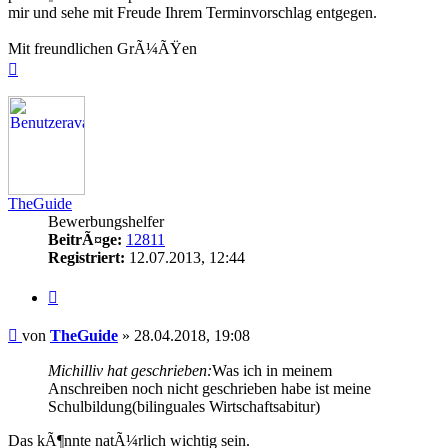
mir und sehe mit Freude Ihrem Terminvorschlag entgegen.
Mit freundlichen GrÃ¼ÃŸen
Nach
oben
TheGuide
Bewerbungshelfer
BeitrÃ¤ge:
12811
Registriert:
12.07.2013, 12:44
Zitieren
Beitrag
von
TheGuide
»
28.04.2018, 19:08
Michilliv hat geschrieben:
Was ich in meinem
Anschreiben noch nicht geschrieben habe ist meine
Schulbildung(bilinguales Wirtschaftsabitur)
Das kÃ¶nnte natÃ¼rlich wichtig sein.