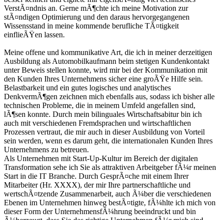
VerstÃ¤ndnis an. Gerne mÃ¶chte ich meine Motivation zur
stÃ¤ndigen Optimierung und den daraus hervorgegangenen
Wissensstand in meine kommende berufliche TÃ¤tigkeit
einflieÃŸen lassen.
Meine offene und kommunikative Art, die ich in meiner derzeitigen
Ausbildung als Automobilkaufmann beim stetigen Kundenkontakt
unter Beweis stellen konnte, wird mir bei der Kommunikation mit
den Kunden Ihres Unternehmens sicher eine groÃŸe Hilfe sein.
Belastbarkeit und ein gutes logisches und analytisches
DenkvermÃ¶gen zeichnen mich ebenfalls aus, sodass ich bisher alle
technischen Probleme, die in meinem Umfeld angefallen sind,
lÃ¶sen konnte. Durch mein bilinguales Wirtschaftsabitur bin ich
auch mit verschiedenen Fremdsprachen und wirtschaftlichen
Prozessen vertraut, die mir auch in dieser Ausbildung von Vorteil
sein werden, wenn es darum geht, die internationalen Kunden Ihres
Unternehmens zu betreuen.
Als Unternehmen mit Start-Up-Kultur im Bereich der digitalen
Transformation sehe ich Sie als attraktiven Arbeitgeber fÃ¼r meinen
Start in die IT Branche. Durch GesprÃ¤che mit einem Ihrer
Mitarbeiter (Hr. XXXX), der mir Ihre partnerschaftliche und
wertschÃ¤tzende Zusammenarbeit, auch Ã¼ber die verschiedenen
Ebenen im Unternehmen hinweg bestÃ¤tigte, fÃ¼hlte ich mich von
dieser Form der UnternehmensfÃ¼hrung beeindruckt und bin