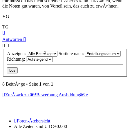
mir musst du das nicht schreiben. Aber es kann natÃ¼rlich, wenn
die Noten gut waren, von Vorteil sein, das auch zu erwÃ¤hnen.
VG
TG
Nach
oben
Antworten
Anzeigen:
Sortiere nach:
Richtung:
8 BeitrÃ¤ge • Seite
1
von
1
ZurÃ¼ck zu â€žBewerbung Ausbildungâ€œ
Foren-Ãœbersicht
Alle Zeiten sind
UTC+02:00