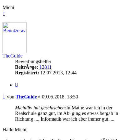
Michi
Nach
oben
TheGuide
Bewerbungshelfer
BeitrÃ¤ge:
12811
Registriert:
12.07.2013, 12:44
Zitieren
Beitrag
von
TheGuide
»
09.05.2018, 18:50
Michilliv hat geschrieben:
In Mathe war ich in der
Realschule ganz gut, im Abi ging es etwas bergab in
Richtung ..., Informatik war ich aber immer gut ....
Hallo Michi,