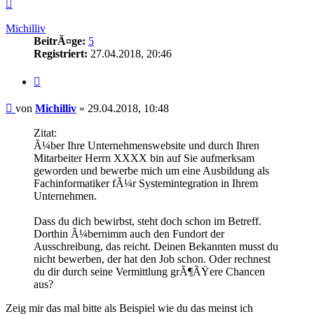
Nach
oben
Michilliv
BeitrÃ¤ge:
5
Registriert:
27.04.2018, 20:46
Zitieren
Beitrag
von
Michilliv
»
29.04.2018, 10:48
Zitat:
Ã¼ber Ihre Unternehmenswebsite und durch Ihren
Mitarbeiter Herrn XXXX bin auf Sie aufmerksam
geworden und bewerbe mich um eine Ausbildung als
Fachinformatiker fÃ¼r Systemintegration in Ihrem
Unternehmen.
Dass du dich bewirbst, steht doch schon im Betreff.
Dorthin Ã¼bernimm auch den Fundort der
Ausschreibung, das reicht. Deinen Bekannten musst du
nicht bewerben, der hat den Job schon. Oder rechnest
du dir durch seine Vermittlung grÃ¶ÃŸere Chancen
aus?
Zeig mir das mal bitte als Beispiel wie du das meinst ich