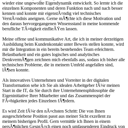
wieder eine ungewollte Eigendynamik entwickelt. So lernte ich die
einzelnen Komponenten und deren Funktion nach und nach besser
kennen und konnte mir eigenstÃ¤ndig viel technisches
VerstÃ¤ndnis aneignen. Gerne mÃ¶chte ich diese Motivation und
den daraus hervorgegangenen Wissensstand in meine kommende
berufliche TÃ¤tigkeit einflieÃŸen lassen.
Meine offene und kommunikative Art, die ich in meiner derzeitigen
Ausbildung beim Kundenkontakt unter Beweis stellen konnte, wird
mir die Integration in ein bereits bestehendes Team erleichtern.
Belastbarkeit und ein gutes logisches und analytisches
DenkvermÃ¶gen zeichnen mich ebenfalls aus, sodass ich bisher alle
technischen Probleme, die in meinem Umfeld angefallen sind,
lÃ¶sen konnte.
Als innovatives Unternehmen und Vorreiter in der digitalen
Transformation sehe ich Sie als idealen Arbeitgeber fÃ¼r meinen
Start in die IT, da Sie durch ihre Unternehmensphilosophie die
Eigeninitiative Ihrer Mitarbeiter und das Zusammenspiel der
FÃ¤higkeiten jedes Einzelnen fÃ¶rdern.
Es wird Zeit fÃ¼r den nÃ¤chsten Schritt: Die von Ihnen
ausgeschriebene Position passt aus meiner Sicht exzellent zu
meinem bisherigen Profil. Gern vermittle ich Ihnen in einem
persÃ¶nlichen GesprÃ¤ch einen noch umfassenderen Eindruck von