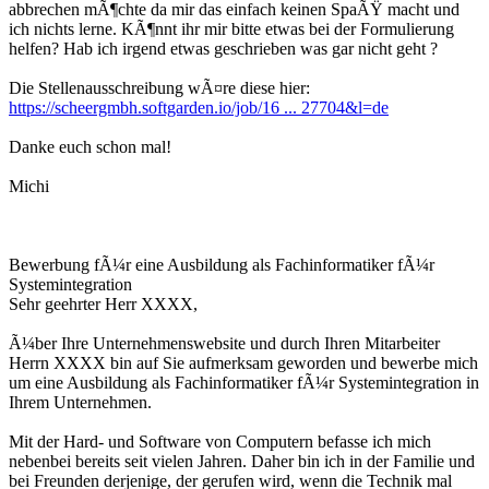
abbrechen mÃ¶chte da mir das einfach keinen SpaÃŸ macht und
ich nichts lerne. KÃ¶nnt ihr mir bitte etwas bei der Formulierung
helfen? Hab ich irgend etwas geschrieben was gar nicht geht ?
Die Stellenausschreibung wÃ¤re diese hier:
https://scheergmbh.softgarden.io/job/16 ... 27704&l=de
Danke euch schon mal!
Michi
Bewerbung fÃ¼r eine Ausbildung als Fachinformatiker fÃ¼r
Systemintegration
Sehr geehrter Herr XXXX,
Ã¼ber Ihre Unternehmenswebsite und durch Ihren Mitarbeiter
Herrn XXXX bin auf Sie aufmerksam geworden und bewerbe mich
um eine Ausbildung als Fachinformatiker fÃ¼r Systemintegration in
Ihrem Unternehmen.
Mit der Hard- und Software von Computern befasse ich mich
nebenbei bereits seit vielen Jahren. Daher bin ich in der Familie und
bei Freunden derjenige, der gerufen wird, wenn die Technik mal