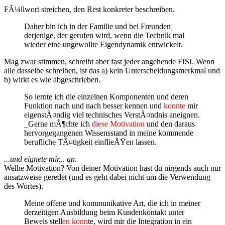
FÃ¼llwort streichen, den Rest konkreter beschreiben.
Daher bin ich in der Familie und bei Freunden
derjenige, der gerufen wird, wenn die Technik mal
wieder eine ungewollte Eigendynamik entwickelt.
Mag zwar stimmen, schreibt aber fast jeder angehende FISI. Wenn
alle dasselbe schreiben, ist das a) kein Unterscheidungsmerkmal und
b) wirkt es wie abgeschrieben.
So lernte ich die einzelnen Komponenten und deren
Funktion nach und nach besser kennen und
konnte
mir
eigenstÃ¤ndig viel technisches VerstÃ¤ndnis aneignen.
_
Gerne mÃ¶chte ich
diese Motivation
und den daraus
hervorgegangenen Wissensstand in meine kommende
berufliche TÃ¤tigkeit einflieÃŸen lassen.
...und eignete mir... an.
Welhe Motivation? Von deiner Motivation hast du nirgends auch nur
ansatzweise geredet (und es geht dabei nicht um die Verwendung
des Wortes).
Meine offene und kommunikative Art, die ich in meiner
derzeitigen Ausbildung beim Kundenkontakt unter
Beweis stell
en konn
te, wird mir die Integration in ein