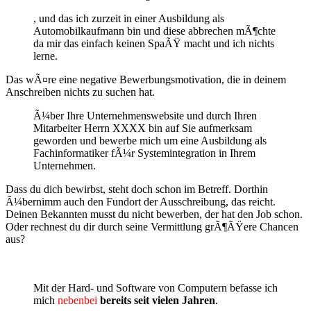
, und das ich zurzeit in einer Ausbildung als
Automobilkaufmann bin und diese abbrechen mÃ¶chte
da mir das einfach keinen SpaÃŸ macht und ich nichts
lerne.
Das wÃ¤re eine negative Bewerbungsmotivation, die in deinem
Anschreiben nichts zu suchen hat.
Ã¼ber Ihre Unternehmenswebsite und durch Ihren
Mitarbeiter Herrn XXXX bin auf Sie aufmerksam
geworden und bewerbe mich um eine Ausbildung als
Fachinformatiker fÃ¼r Systemintegration in Ihrem
Unternehmen.
Dass du dich bewirbst, steht doch schon im Betreff. Dorthin
Ã¼bernimm auch den Fundort der Ausschreibung, das reicht.
Deinen Bekannten musst du nicht bewerben, der hat den Job schon.
Oder rechnest du dir durch seine Vermittlung grÃ¶ÃŸere Chancen
aus?
Mit der Hard- und Software von Computern befasse ich
mich
nebenbei
bereits seit vielen Jahren
.