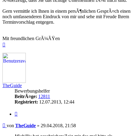
Ã¼berzeugt, dass Sie das richtige Unternehmen fÃ¼r mich sind.
Gern vermittle ich Ihnen in einem persÃ¶nlichen GesprÃ¤ch einen
noch umfassenderen Eindruck von mir und sehe mit Freude Ihrem
Terminvorschlag entgegen.
Mit freundlichen GrÃ¼ÃŸen
Nach
oben
TheGuide
Bewerbungshelfer
BeitrÃ¤ge:
12811
Registriert:
12.07.2013, 12:44
Zitieren
Beitrag
von
TheGuide
»
29.04.2018, 21:58