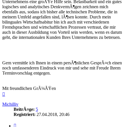
Unternehmens eine groÃŸe Hilfe sein. Belastbarkeit und ein gutes
logisches und analytisches DenkvermÃ¶gen zeichnen mich
ebenfalls aus, sodass ich bisher alle technischen Probleme, die in
meinem Umfeld angefallen sind, lÃ¶sen konnte. Durch mein
bilinguales Wirtschaftsabitur bin ich auch mit verschiedenen
Fremdsprachen und wirtschaftlichen Prozessen vertraut, die mir
auch in dieser Ausbildung von Vorteil sein werden, wenn es darum
geht, die internationalen Kunden Ihres Unternehmens zu betreuen.
Gern vermittle ich Ihnen in einem persÃ¶nlichen GesprÃ¤ch einen
noch umfassenderen Eindruck von mir und sehe mit Freude Ihrem
Terminvorschlag entgegen.
Mit freundlichen GrÃ¼ÃŸen
Nach
oben
Michilliv
BeitrÃ¤ge:
5
Registriert:
27.04.2018, 20:46
Zitieren