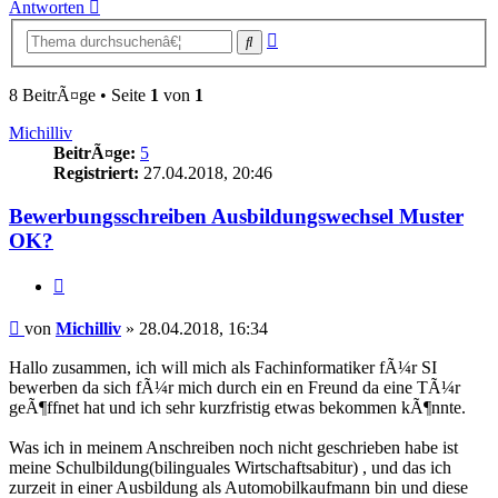
Antworten
Erweiterte
Suche
Suche
8 BeitrÃ¤ge • Seite
1
von
1
Michilliv
BeitrÃ¤ge:
5
Registriert:
27.04.2018, 20:46
Bewerbungsschreiben Ausbildungswechsel Muster
OK?
Zitieren
Beitrag
von
Michilliv
»
28.04.2018, 16:34
Hallo zusammen, ich will mich als Fachinformatiker fÃ¼r SI
bewerben da sich fÃ¼r mich durch ein en Freund da eine TÃ¼r
geÃ¶ffnet hat und ich sehr kurzfristig etwas bekommen kÃ¶nnte.
Was ich in meinem Anschreiben noch nicht geschrieben habe ist
meine Schulbildung(bilinguales Wirtschaftsabitur) , und das ich
zurzeit in einer Ausbildung als Automobilkaufmann bin und diese