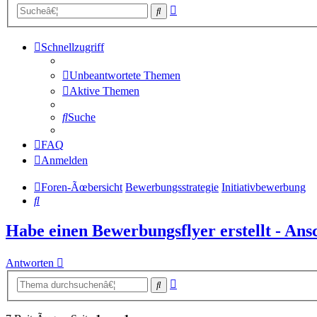
Erweiterte
Suche
Suche
Schnellzugriff
Unbeantwortete Themen
Aktive Themen
Suche
FAQ
Anmelden
Foren-Ãœbersicht
Bewerbungsstrategie
Initiativbewerbung
Suche
Habe einen Bewerbungsflyer erstellt - Ans
Antworten
Erweiterte
Suche
Suche