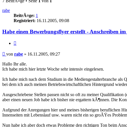
7 BeitrÃ¤ge • Seite
1
von
1
rabe
BeitrÃ¤ge:
1
Registriert:
16.11.2005, 09:08
Habe einen Bewerbungsflyer erstellt - Anschreiben im
Zitieren
Beitrag
von
rabe
»
16.11.2005, 09:27
Hallo Ihr alle.
Ich habe mich hier letzte Woche sehr intensiv eingelesen.
Ich habe mich nach dem Studium in die Mediengestalterbranche als 
bei dem ich auch meinen Betriebswirtschaftlichen Hintergrund wiede
Ausgeschriebene Stellen passen nicht so oft zu meiner Qualifikatio
aber einen neuen Job habe ich bisher nie ergattern kÃ¶nnen. Die Kon
Aufgrund der Anregungen hier und meines bisherigen beruflichen Hint
Innenseiten mit Lebenslauf usw. waren nicht ein so groÃŸes Proble
Nun habe ich aber doch etwas Probleme den richtigen Ton beim Ansch