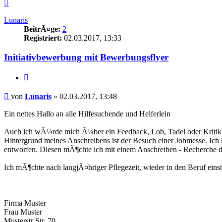
Nach
oben
Lunaris
BeitrÃ¤ge:
2
Registriert:
02.03.2017, 13:33
Initiativbewerbung mit Bewerbungsflyer
Zitieren
Beitrag
von
Lunaris
»
02.03.2017, 13:48
Ein nettes Hallo an alle Hilfesuchende und Helferlein
Auch ich wÃ¼rde mich Ã¼ber ein Feedback, Lob, Tadel oder Kritik 
Hintergrund meines Anschreibens ist der Besuch einer Jobmesse. Ich
entworfen. Diesen mÃ¶chte ich mit einem Anschreiben - Recherche de
Ich mÃ¶chte nach langjÃ¤hriger Pflegezeit, wieder in den Beruf einst
Firma Muster
Frau Muster
Musterstr Str. 70