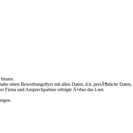
freuen.
 habe einen Bewerbungsflyer mit allen Daten, d.h. persÃ¶nliche Date
r Firma und Ansprechpartner erfolgte Ã¼ber das I-net.
eigen.