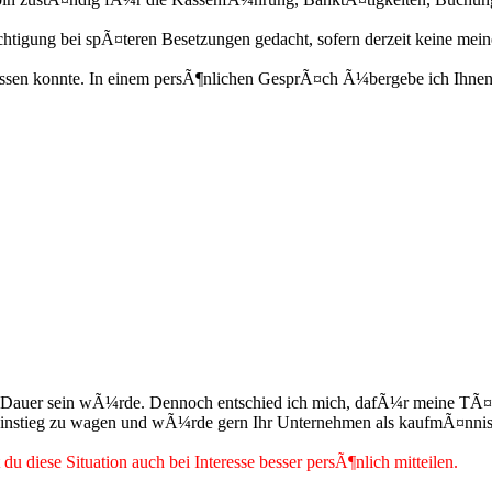
gung bei spÃ¤teren Besetzungen gedacht, sofern derzeit keine meiner
terlassen konnte. In einem persÃ¶nlichen GesprÃ¤ch Ã¼bergebe ich Ih
er Dauer sein wÃ¼rde. Dennoch entschied ich mich, dafÃ¼r meine TÃ¤
instieg zu wagen und wÃ¼rde gern Ihr Unternehmen als kaufmÃ¤nnisc
diese Situation auch bei Interesse besser persÃ¶nlich mitteilen.