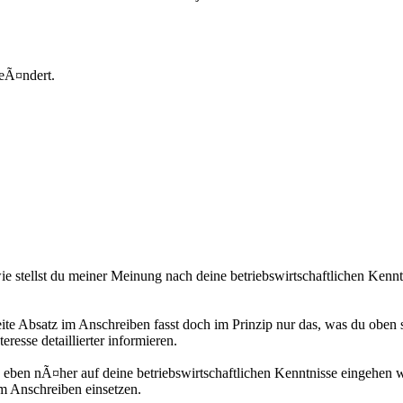
eÃ¤ndert.
dwie stellst du meiner Meinung nach deine betriebswirtschaftlichen Ken
eite Absatz im Anschreiben fasst doch im Prinzip nur das, was du oben s
esse detaillierter informieren.
 eben nÃ¤her auf deine betriebswirtschaftlichen Kenntnisse eingehe
im Anschreiben einsetzen.