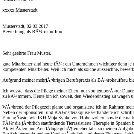
xxxxx Musterstadt
Musterstadt, 02.03.2017
Bewerbung als BÃ¼rokauffrau
Sehr geehrte Frau Muster,
gute Mitarbeiter sind heute fÃ¼r ein Unternehmen wichtiger denn je 
kompetenten Mitarbeiter. Weil ich mich als solche auszeichne, bewe
Aufgrund meiner mehrjÃ¤hrigen Berufspraxis als BÃ¼rokauffrau biet
Ich wusste, dass die Pflege meiner Eltern nur von temporÃ¤rer Dau
zu kÃ¼mmern. Heute bin ich soweit, den Wiedereinstieg zu wagen u
WÃ¤hrend der Pflegezeit plante und organisierte ich im Rahmen mein
Neben der Sponsoren- und KÃ¼nstlerakquise verhandelte ich schriftli
EhrengÃ¤ste, wie IKH Maja Synke von Hohenzollern sowie die nation
FÃ¼r die jÃ¤hrlich stattfindende Tierassistierte Therapie in Spani
AktivitÃ¤ten und AusflÃ¼ge gehÃ¶ren ebenfalls zu meinen Aufgabe
Ein Schwerpunkt meiner VereinstÃ¤tigkeit sind deren Finanzen. Ic