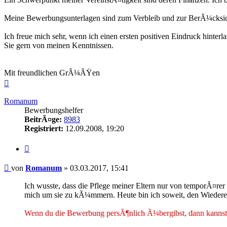
Meine Bewerbungsunterlagen sind zum Verbleib und zur BerÃ¼cksichti
Ich freue mich sehr, wenn ich einen ersten positiven Eindruck hin
Sie gern von meinen Kenntnissen.
Mit freundlichen GrÃ¼ÃŸen
Nach
oben
Romanum
Bewerbungshelfer
BeitrÃ¤ge:
8983
Registriert:
12.09.2008, 19:20
Zitieren
Beitrag
von
Romanum
»
03.03.2017, 15:41
Ich wusste, dass die Pflege meiner Eltern nur von temporÃ¤r
mich um sie zu kÃ¼mmern. Heute bin ich soweit, den Wiedere
Wenn du die Bewerbung persÃ¶nlich Ã¼bergibst, dann kannst du 