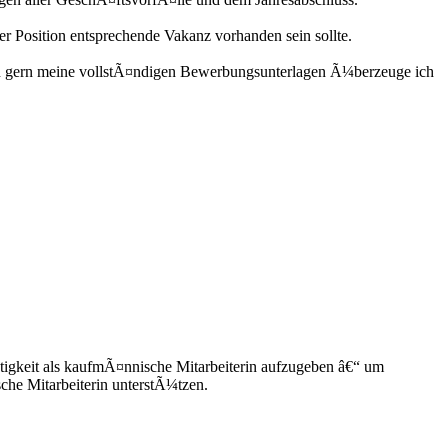
 Position entsprechende Vakanz vorhanden sein sollte.
nen gern meine vollstÃ¤ndigen Bewerbungsunterlagen Ã¼berzeuge ich
tigkeit als kaufmÃ¤nnische Mitarbeiterin aufzugeben â€“ um
he Mitarbeiterin unterstÃ¼tzen.