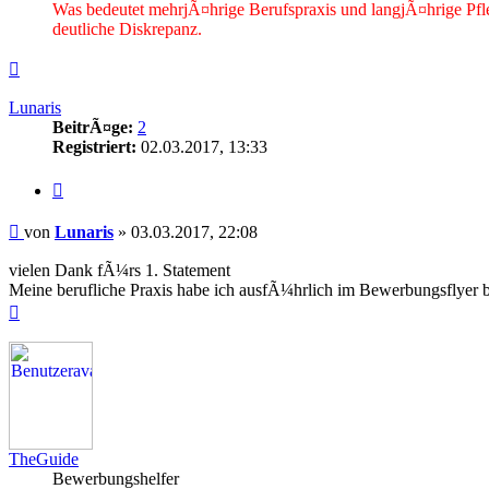
Was bedeutet mehrjÃ¤hrige Berufspraxis und langjÃ¤hrige Pfl
deutliche Diskrepanz.
Nach
oben
Lunaris
BeitrÃ¤ge:
2
Registriert:
02.03.2017, 13:33
Zitieren
Beitrag
von
Lunaris
»
03.03.2017, 22:08
vielen Dank fÃ¼rs 1. Statement
Meine berufliche Praxis habe ich ausfÃ¼hrlich im Bewerbungsflyer b
Nach
oben
TheGuide
Bewerbungshelfer