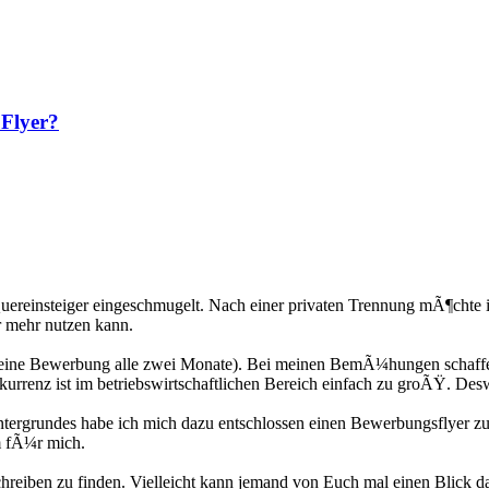
 Flyer?
Quereinsteiger eingeschmugelt. Nach einer privaten Trennung mÃ¶chte 
r mehr nutzen kann.
n (eine Bewerbung alle zwei Monate). Bei meinen BemÃ¼hungen schaffe 
kurrenz ist im betriebswirtschaftlichen Bereich einfach zu groÃŸ. Des
ergrundes habe ich mich dazu entschlossen einen Bewerbungsflyer zu er
m fÃ¼r mich.
reiben zu finden. Vielleicht kann jemand von Euch mal einen Blick da