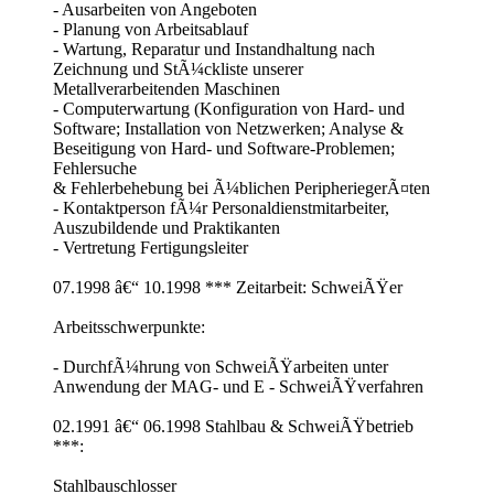
- Ausarbeiten von Angeboten
- Planung von Arbeitsablauf
- Wartung, Reparatur und Instandhaltung nach
Zeichnung und StÃ¼ckliste unserer
Metallverarbeitenden Maschinen
- Computerwartung (Konfiguration von Hard- und
Software; Installation von Netzwerken; Analyse &
Beseitigung von Hard- und Software-Problemen;
Fehlersuche
& Fehlerbehebung bei Ã¼blichen PeripheriegerÃ¤ten
- Kontaktperson fÃ¼r Personaldienstmitarbeiter,
Auszubildende und Praktikanten
- Vertretung Fertigungsleiter
07.1998 â€“ 10.1998 *** Zeitarbeit: SchweiÃŸer
Arbeitsschwerpunkte:
- DurchfÃ¼hrung von SchweiÃŸarbeiten unter
Anwendung der MAG- und E - SchweiÃŸverfahren
02.1991 â€“ 06.1998 Stahlbau & SchweiÃŸbetrieb
***:
Stahlbauschlosser