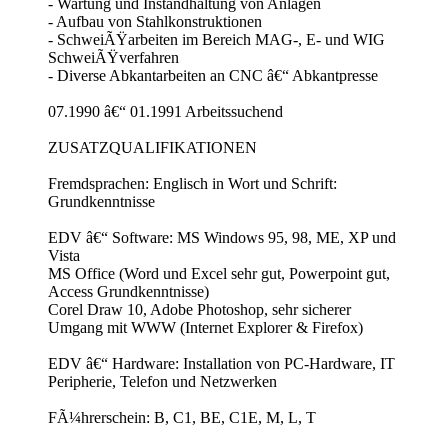
- Wartung und Instandhaltung von Anlagen
- Aufbau von Stahlkonstruktionen
- SchweiÃŸarbeiten im Bereich MAG-, E- und WIG
SchweiÃŸverfahren
- Diverse Abkantarbeiten an CNC â€“ Abkantpresse
07.1990 â€“ 01.1991 Arbeitssuchend
ZUSATZQUALIFIKATIONEN
Fremdsprachen: Englisch in Wort und Schrift:
Grundkenntnisse
EDV â€“ Software: MS Windows 95, 98, ME, XP und
Vista
MS Office (Word und Excel sehr gut, Powerpoint gut,
Access Grundkenntnisse)
Corel Draw 10, Adobe Photoshop, sehr sicherer
Umgang mit WWW (Internet Explorer & Firefox)
EDV â€“ Hardware: Installation von PC-Hardware, IT
Peripherie, Telefon und Netzwerken
FÃ¼hrerschein: B, C1, BE, C1E, M, L, T