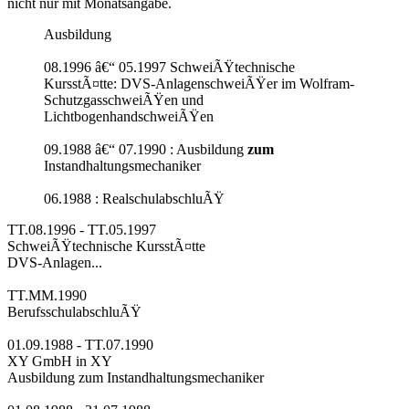
nicht nur mit Monatsangabe.
Ausbildung
08.1996 â€“ 05.1997 SchweiÃŸtechnische
KursstÃ¤tte: DVS-AnlagenschweiÃŸer im Wolfram-
SchutzgasschweiÃŸen und
LichtbogenhandschweiÃŸen
09.1988 â€“ 07.1990 : Ausbildung
zum
Instandhaltungsmechaniker
06.1988 : RealschulabschluÃŸ
TT.08.1996 - TT.05.1997
SchweiÃŸtechnische KursstÃ¤tte
DVS-Anlagen...
TT.MM.1990
BerufsschulabschluÃŸ
01.09.1988 - TT.07.1990
XY GmbH in XY
Ausbildung zum Instandhaltungsmechaniker