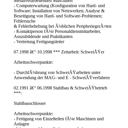
Metallverarbeitenden Maschinen
- Computerwartung (Konfiguration von Hard- und
Software; Installation von Netzwerken; Analyse &
Beseitigung von Hard- und Software-Problemen;
Fehlersuche
& Fehlerbehebung bei Ã¼blichen PeripheriegerÃ¤ten
- Kontaktperson fÃ¼r Personaldienstmitarbeiter,
Auszubildende und Praktikanten
- Vertretung Fertigungsleiter
07.1998 â€“ 10.1998 *** Zeitarbeit: SchweiÃŸer
Arbeitsschwerpunkte:
- DurchfÃ¼hrung von SchweiÃŸarbeiten unter
Anwendung der MAG- und E - SchweiÃŸverfahren
02.1991 â€“ 06.1998 Stahlbau & SchweiÃŸbetrieb
***:
Stahlbauschlosser
Arbeitsschwerpunkte:
- Fertigung von Einzelteilen fÃ¼r Maschinen und
Anlagen