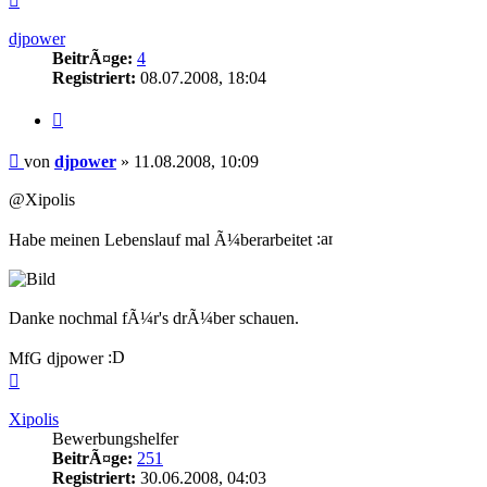
oben
djpower
BeitrÃ¤ge:
4
Registriert:
08.07.2008, 18:04
Zitieren
Beitrag
von
djpower
»
11.08.2008, 10:09
@Xipolis
Habe meinen Lebenslauf mal Ã¼berarbeitet
Danke nochmal fÃ¼r's drÃ¼ber schauen.
MfG djpower
Nach
oben
Xipolis
Bewerbungshelfer
BeitrÃ¤ge:
251
Registriert:
30.06.2008, 04:03