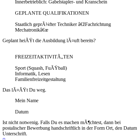
Innerbetrieblich: Gabelstapler- und Kranschein
GEPLANTE QUALIFIKATIONEN
Staatlich geprÃ¼fter Techniker â€žFachrichtung
Mechatronikâ€œ
Geplant heiÃŸt die Ausbildung lÃ¤uft bereits?
FREIZEITAKTIVITÃ„TEN
Sport (Squash, FuÃŸball)
Informatik, Lesen
Familienfreizeitgestaltung
Das lÃ¤ÃŸt Du weg.
Mein Name
Datum
Ist nicht notwenig. Falls Du es machen mÃ¶chtest, dann bei
postalischer Bewerbung handschriftlich in der Form Ort, den Datum
Unterschrift.
Nach