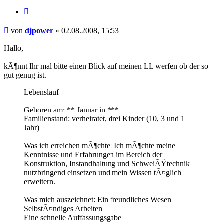
Zitieren
Beitrag
von
djpower
»
02.08.2008, 15:53
Hallo,
kÃ¶nnt Ihr mal bitte einen Blick auf meinen LL werfen ob der so
gut genug ist.
Lebenslauf
Geboren am: **.Januar in ***
Familienstand: verheiratet, drei Kinder (10, 3 und 1
Jahr)
Was ich erreichen mÃ¶chte: Ich mÃ¶chte meine
Kenntnisse und Erfahrungen im Bereich der
Konstruktion, Instandhaltung und SchweiÃŸtechnik
nutzbringend einsetzen und mein Wissen tÃ¤glich
erweitern.
Was mich auszeichnet: Ein freundliches Wesen
SelbstÃ¤ndiges Arbeiten
Eine schnelle Auffassungsgabe