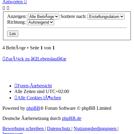
Antworten
Anzeigen:
Sortiere nach:
Richtung:
4 BeitrÃ¤ge • Seite
1
von
1
ZurÃ¼ck zu â€žLebenslaufâ€œ
Foren-Ãœbersicht
Alle Zeiten sind
UTC+02:00
Alle Cookies lÃ¶schen
Powered by
phpBB
® Forum Software © phpBB Limited
Deutsche Ãœbersetzung durch
phpBB.de
Bewerbung schreiben
|
Datenschutz
|
Nutzungsbedingungen
|
Impressum