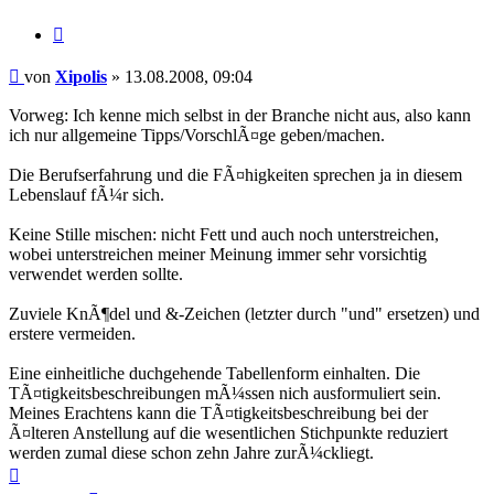
Zitieren
Beitrag
von
Xipolis
»
13.08.2008, 09:04
Vorweg: Ich kenne mich selbst in der Branche nicht aus, also kann
ich nur allgemeine Tipps/VorschlÃ¤ge geben/machen.
Die Berufserfahrung und die FÃ¤higkeiten sprechen ja in diesem
Lebenslauf fÃ¼r sich.
Keine Stille mischen: nicht Fett und auch noch unterstreichen,
wobei unterstreichen meiner Meinung immer sehr vorsichtig
verwendet werden sollte.
Zuviele KnÃ¶del und &-Zeichen (letzter durch "und" ersetzen) und
erstere vermeiden.
Eine einheitliche duchgehende Tabellenform einhalten. Die
TÃ¤tigkeitsbeschreibungen mÃ¼ssen nich ausformuliert sein.
Meines Erachtens kann die TÃ¤tigkeitsbeschreibung bei der
Ã¤lteren Anstellung auf die wesentlichen Stichpunkte reduziert
werden zumal diese schon zehn Jahre zurÃ¼ckliegt.
Nach
oben