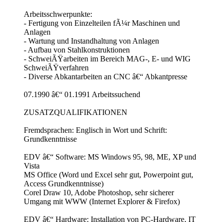
Arbeitsschwerpunkte:
- Fertigung von Einzelteilen fÃ¼r Maschinen und
Anlagen
- Wartung und Instandhaltung von Anlagen
- Aufbau von Stahlkonstruktionen
- SchweiÃŸarbeiten im Bereich MAG-, E- und WIG
SchweiÃŸverfahren
- Diverse Abkantarbeiten an CNC â€“ Abkantpresse
07.1990 â€“ 01.1991 Arbeitssuchend
ZUSATZQUALIFIKATIONEN
Fremdsprachen: Englisch in Wort und Schrift:
Grundkenntnisse
EDV â€“ Software: MS Windows 95, 98, ME, XP und
Vista
MS Office (Word und Excel sehr gut, Powerpoint gut,
Access Grundkenntnisse)
Corel Draw 10, Adobe Photoshop, sehr sicherer
Umgang mit WWW (Internet Explorer & Firefox)
EDV â€“ Hardware: Installation von PC-Hardware, IT