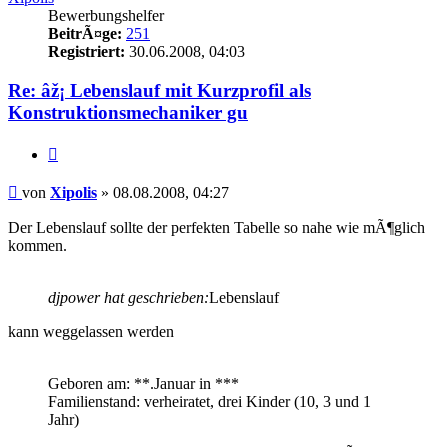
Bewerbungshelfer
BeitrÃ¤ge:
251
Registriert:
30.06.2008, 04:03
Re: âž¡ Lebenslauf mit Kurzprofil als
Konstruktionsmechaniker gu
Zitieren
Beitrag
von
Xipolis
»
08.08.2008, 04:27
Der Lebenslauf sollte der perfekten Tabelle so nahe wie mÃ¶glich
kommen.
djpower hat geschrieben:
Lebenslauf
kann weggelassen werden
Geboren am: **.Januar in ***
Familienstand: verheiratet, drei Kinder (10, 3 und 1
Jahr)