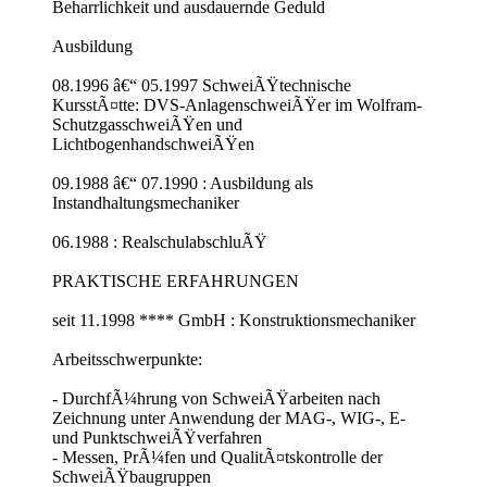
Beharrlichkeit und ausdauernde Geduld
Ausbildung
08.1996 â€“ 05.1997 SchweiÃŸtechnische
KursstÃ¤tte: DVS-AnlagenschweiÃŸer im Wolfram-
SchutzgasschweiÃŸen und
LichtbogenhandschweiÃŸen
09.1988 â€“ 07.1990 : Ausbildung als
Instandhaltungsmechaniker
06.1988 : RealschulabschluÃŸ
PRAKTISCHE ERFAHRUNGEN
seit 11.1998 **** GmbH : Konstruktionsmechaniker
Arbeitsschwerpunkte:
- DurchfÃ¼hrung von SchweiÃŸarbeiten nach
Zeichnung unter Anwendung der MAG-, WIG-, E-
und PunktschweiÃŸverfahren
- Messen, PrÃ¼fen und QualitÃ¤tskontrolle der
SchweiÃŸbaugruppen