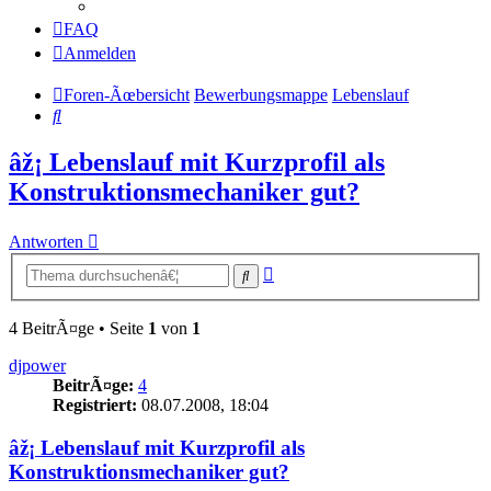
FAQ
Anmelden
Foren-Ãœbersicht
Bewerbungsmappe
Lebenslauf
Suche
âž¡ Lebenslauf mit Kurzprofil als
Konstruktionsmechaniker gut?
Antworten
Erweiterte
Suche
Suche
4 BeitrÃ¤ge • Seite
1
von
1
djpower
BeitrÃ¤ge:
4
Registriert:
08.07.2008, 18:04
âž¡ Lebenslauf mit Kurzprofil als
Konstruktionsmechaniker gut?