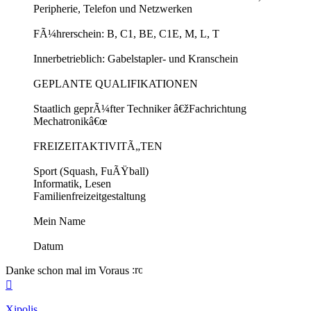
Peripherie, Telefon und Netzwerken
FÃ¼hrerschein: B, C1, BE, C1E, M, L, T
Innerbetrieblich: Gabelstapler- und Kranschein
GEPLANTE QUALIFIKATIONEN
Staatlich geprÃ¼fter Techniker â€žFachrichtung
Mechatronikâ€œ
FREIZEITAKTIVITÃ„TEN
Sport (Squash, FuÃŸball)
Informatik, Lesen
Familienfreizeitgestaltung
Mein Name
Datum
Danke schon mal im Voraus
Nach
oben
Xipolis