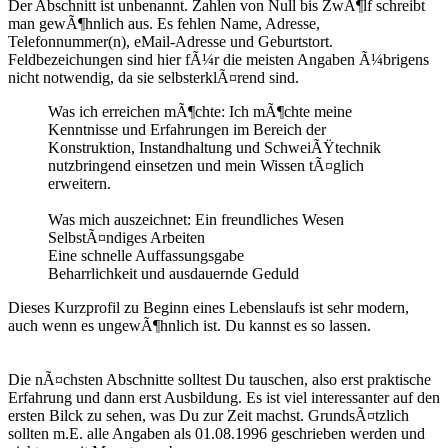
Der Abschnitt ist unbenannt. Zahlen von Null bis ZwÃ¶lf schreibt
man gewÃ¶hnlich aus. Es fehlen Name, Adresse,
Telefonnummer(n), eMail-Adresse und Geburtstort.
Feldbezeichungen sind hier fÃ¼r die meisten Angaben Ã¼brigens
nicht notwendig, da sie selbsterklÃ¤rend sind.
Was ich erreichen mÃ¶chte: Ich mÃ¶chte meine
Kenntnisse und Erfahrungen im Bereich der
Konstruktion, Instandhaltung und SchweiÃŸtechnik
nutzbringend einsetzen und mein Wissen tÃ¤glich
erweitern.
Was mich auszeichnet: Ein freundliches Wesen
SelbstÃ¤ndiges Arbeiten
Eine schnelle Auffassungsgabe
Beharrlichkeit und ausdauernde Geduld
Dieses Kurzprofil zu Beginn eines Lebenslaufs ist sehr modern,
auch wenn es ungewÃ¶hnlich ist. Du kannst es so lassen.
Die nÃ¤chsten Abschnitte solltest Du tauschen, also erst praktische
Erfahrung und dann erst Ausbildung. Es ist viel interessanter auf den
ersten Bilck zu sehen, was Du zur Zeit machst. GrundsÃ¤tzlich
sollten m.E. alle Angaben als 01.08.1996 geschrieben werden und