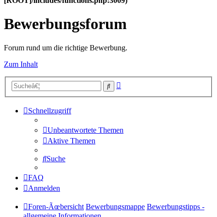
[ROOT]/includes/functions.php:3009)
Bewerbungsforum
Forum rund um die richtige Bewerbung.
Zum Inhalt
Erweiterte
Suche
Suche
Schnellzugriff
Unbeantwortete Themen
Aktive Themen
Suche
FAQ
Anmelden
Foren-Ãœbersicht
Bewerbungsmappe
Bewerbungstipps -
allgemeine Informationen