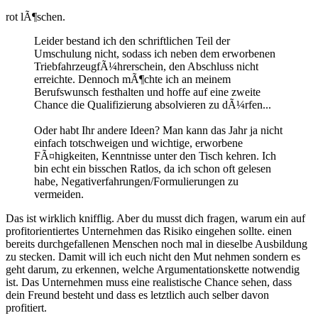
rot lÃ¶schen.
Leider bestand ich den schriftlichen Teil der
Umschulung nicht, sodass ich neben dem erworbenen
TriebfahrzeugfÃ¼hrerschein, den Abschluss nicht
erreichte. Dennoch mÃ¶chte ich an meinem
Berufswunsch festhalten und hoffe auf eine zweite
Chance die Qualifizierung absolvieren zu dÃ¼rfen...
Oder habt Ihr andere Ideen? Man kann das Jahr ja nicht
einfach totschweigen und wichtige, erworbene
FÃ¤higkeiten, Kenntnisse unter den Tisch kehren. Ich
bin echt ein bisschen Ratlos, da ich schon oft gelesen
habe, Negativerfahrungen/Formulierungen zu
vermeiden.
Das ist wirklich knifflig. Aber du musst dich fragen, warum ein auf
profitorientiertes Unternehmen das Risiko eingehen sollte. einen
bereits durchgefallenen Menschen noch mal in dieselbe Ausbildung
zu stecken. Damit will ich euch nicht den Mut nehmen sondern es
geht darum, zu erkennen, welche Argumentationskette notwendig
ist. Das Unternehmen muss eine realistische Chance sehen, dass
dein Freund besteht und dass es letztlich auch selber davon
profitiert.