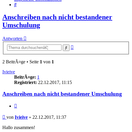
Suche
Anschreiben nach nicht bestandener
Umschulung
Antworten
Erweiterte
Suche
Suche
2 BeitrÃ¤ge • Seite
1
von
1
Ivieive
BeitrÃ¤ge:
1
Registriert:
22.12.2017, 11:15
Anschreiben nach nicht bestandener Umschulung
Zitieren
Beitrag
von
Ivieive
»
22.12.2017, 11:37
Hallo zusammen!