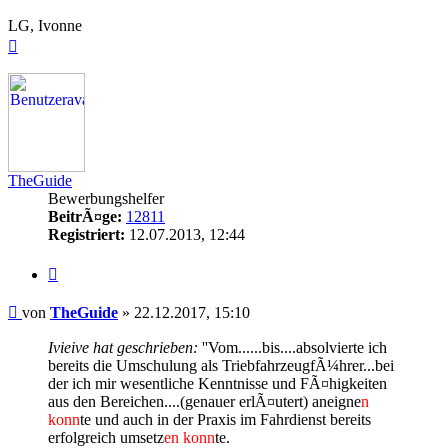
LG, Ivonne
Nach
oben
TheGuide
Bewerbungshelfer
BeitrÃ¤ge:
12811
Registriert:
12.07.2013, 12:44
Zitieren
Beitrag
von
TheGuide
»
22.12.2017, 15:10
Ivieive hat geschrieben:
''Vom......bis....absolvierte ich
bereits die Umschulung als TriebfahrzeugfÃ¼hrer...bei
der ich mir wesentliche Kenntnisse und FÃ¤higkeiten
aus den Bereichen....(genauer erlÃ¤utert) aneigne
n
konn
te und auch in der Praxis im Fahrdienst bereits
erfolgreich umsetz
en konn
te.