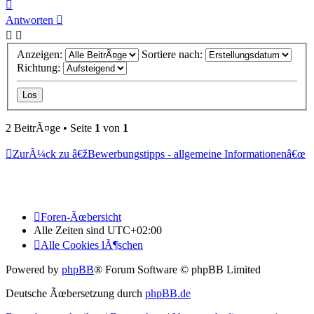
Nach
oben
Antworten
Anzeigen:
Sortiere nach:
Richtung:
2 BeitrÃ¤ge • Seite
1
von
1
ZurÃ¼ck zu â€žBewerbungstipps - allgemeine Informationenâ€œ
Foren-Ãœbersicht
Alle Zeiten sind
UTC+02:00
Alle Cookies lÃ¶schen
Powered by
phpBB
® Forum Software © phpBB Limited
Deutsche Ãœbersetzung durch
phpBB.de