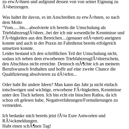
zu erwÃ¤hnen und aufgrund dessen von von seiner Eignung zu
Ã¼berzeugen.
Was haltet ihr davon, es im Anschreiben zu erwÃ¤hnen, so nach
dem Motto
''Vom......bis....absolvierte ich bereits die Umschulung als
TriebfahrzeugfÃ¼hrer...bei der ich mir wesentliche Kenntnisse und
FÃ¤higkeiten aus den Bereichen....(genauer erlÃ¤utert) aneignen
konnte und auch in der Praxis im Fahrdienst bereits erfolgreich
umsetzen konnte.
Leider bestand ich den schriftlichen Teil der Umschulung nicht,
sodass ich neben dem erworbenen TriebfahrzeugfÃ¼hrerschein,
den Abschluss nicht erreichte. Dennoch mÃ¶chte ich an meinem
Berufswunsch festhalten und hoffe auf eine zweite Chance die
Qualifizierung absolvieren zu dÃ¼rfen...
Oder habt Ihr andere Ideen? Man kann das Jahr ja nicht einfach
totschweigen und wichtige, erworbene FÃ¤higkeiten, Kenntnisse
unter den Tisch kehren. Ich bin echt ein bisschen Ratlos, da ich
schon oft gelesen habe, Negativerfahrungen/Formulierungen zu
vermeiden.
Ich bedanke mich bereits jetzt fÃ¼r Eure Antworten und
RÃ¼ckmeldungen.
Habt einen schÃ¶nen Tag!