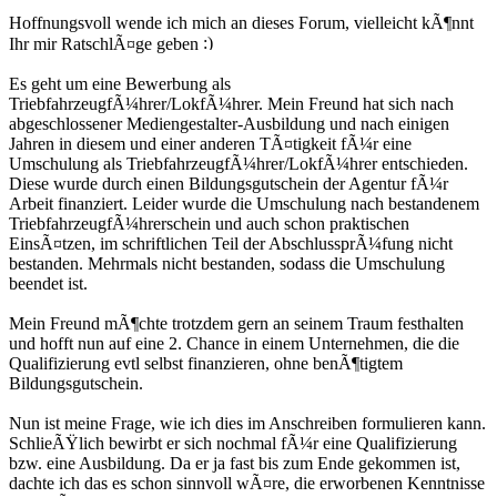
Hoffnungsvoll wende ich mich an dieses Forum, vielleicht kÃ¶nnt
Ihr mir RatschlÃ¤ge geben
Es geht um eine Bewerbung als
TriebfahrzeugfÃ¼hrer/LokfÃ¼hrer. Mein Freund hat sich nach
abgeschlossener Mediengestalter-Ausbildung und nach einigen
Jahren in diesem und einer anderen TÃ¤tigkeit fÃ¼r eine
Umschulung als TriebfahrzeugfÃ¼hrer/LokfÃ¼hrer entschieden.
Diese wurde durch einen Bildungsgutschein der Agentur fÃ¼r
Arbeit finanziert. Leider wurde die Umschulung nach bestandenem
TriebfahrzeugfÃ¼hrerschein und auch schon praktischen
EinsÃ¤tzen, im schriftlichen Teil der AbschlussprÃ¼fung nicht
bestanden. Mehrmals nicht bestanden, sodass die Umschulung
beendet ist.
Mein Freund mÃ¶chte trotzdem gern an seinem Traum festhalten
und hofft nun auf eine 2. Chance in einem Unternehmen, die die
Qualifizierung evtl selbst finanzieren, ohne benÃ¶tigtem
Bildungsgutschein.
Nun ist meine Frage, wie ich dies im Anschreiben formulieren kann.
SchlieÃŸlich bewirbt er sich nochmal fÃ¼r eine Qualifizierung
bzw. eine Ausbildung. Da er ja fast bis zum Ende gekommen ist,
dachte ich das es schon sinnvoll wÃ¤re, die erworbenen Kenntnisse