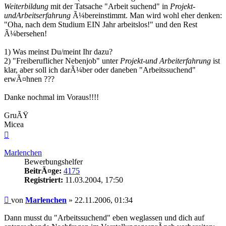
Weiterbildung
mit der Tatsache "Arbeit suchend" in
Projekt-
undArbeitserfahrung
Ã¼bereinstimmt. Man wird wohl eher denken:
"Oha, nach dem Studium EIN Jahr arbeitslos!" und den Rest
Ã¼bersehen!
1) Was meinst Du/meint Ihr dazu?
2) "Freiberuflicher Nebenjob" unter
Projekt-und Arbeiterfahrung
ist
klar, aber soll ich darÃ¼ber oder daneben "Arbeitssuchend"
erwÃ¤hnen ???
Danke nochmal im Voraus!!!!
GruÃŸ
Micea
Nach
oben
Marlenchen
Bewerbungshelfer
BeitrÃ¤ge:
4175
Registriert:
11.03.2004, 17:50
Beitrag
von
Marlenchen
»
22.11.2006, 01:34
Dann musst du "Arbeitssuchend" eben weglassen und dich auf