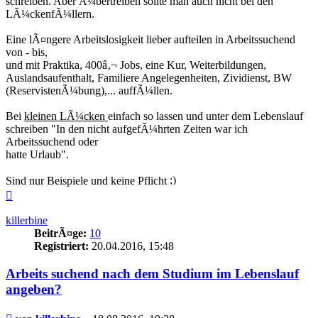
schreiben. Aber Ã¼bertreiben sollte man auch nicht bei den
LÃ¼ckenfÃ¼llern.
Eine lÃ¤ngere Arbeitslosigkeit lieber aufteilen in Arbeitssuchend
von - bis,
und mit Praktika, 400â‚¬ Jobs, eine Kur, Weiterbildungen,
Auslandsaufenthalt, Familiere Angelegenheiten, Zividienst, BW
(ReservistenÃ¼bung),... auffÃ¼llen.
Bei
kleinen LÃ¼cken
einfach so lassen und unter dem Lebenslauf
schreiben "In den nicht aufgefÃ¼hrten Zeiten war ich
Arbeitssuchend oder
hatte Urlaub".
Sind nur Beispiele und keine Pflicht
Nach
oben
killerbine
BeitrÃ¤ge:
10
Registriert:
20.04.2016, 15:48
Arbeits suchend nach dem Studium im Lebenslauf
angeben?
Beitrag