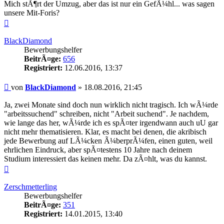
Mich stÃ¶rt der Umzug, aber das ist nur ein GefÃ¼hl... was sagen
unsere Mit-Foris?
Nach
oben
BlackDiamond
Bewerbungshelfer
BeitrÃ¤ge:
656
Registriert:
12.06.2016, 13:37
Beitrag
von
BlackDiamond
»
18.08.2016, 21:45
Ja, zwei Monate sind doch nun wirklich nicht tragisch. Ich wÃ¼rde
"arbeitssuchend" schreiben, nicht "Arbeit suchend". Je nachdem,
wie lange das her, wÃ¼rde ich es spÃ¤ter irgendwann auch uU gar
nicht mehr thematisieren. Klar, es macht bei denen, die akribisch
jede Bewerbung auf LÃ¼cken Ã¼berprÃ¼fen, einen guten, weil
ehrlichen Eindruck, aber spÃ¤testens 10 Jahre nach deinem
Studium interessiert das keinen mehr. Da zÃ¤hlt, was du kannst.
Nach
oben
Zerschmetterling
Bewerbungshelfer
BeitrÃ¤ge:
351
Registriert:
14.01.2015, 13:40