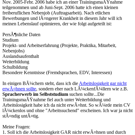
Nov. 2005-Febr. 2006 habe ich an einer TrainingsmaÃŸnahme
teilgenommen und ab Juni-Sept. 2006 hatte ich einen kleinen
freiberuflichen Nebenjob (Auftragsarbeit). Nach etlichen
Bewerbungen und lÃ¤ngerer Krankheit in diesem Jahr will ich
meinen Lebenslauf optimieren, der wie folgt aufgeteilt ist:
PersÃ¶nliche Daten
Studium
Projekt- und Arbeitserfahrung (Projekte, Praktika, Mitarbeit,
Nebenjobs)
Auslandsaufenthalt
Weiterbildung
Schulbildung
Besondere Kenntnisse (Fremdsprachen, EDV, Interessen)
In einigen BÃ¼chern steht, dass ich die
Arbeitslosigkeit gar nicht
erwÃ¤hnen sollte
, sondern eher nach LÃ¼ckenfÃ¼llern wie z.B.
Spracherwerb im Selbststudium
suchen sollte...Die
TrainingsmaÃŸnahme fiel auch unter Weiterbildung und
Arbeitslosigkeit habe ich da nicht erwÃ¤hnt. So wÃ¼rde mein CV
lÃ¼ckenlos und ohne "Arbeitssuchend" erscheinen. Ich war ja nicht
stÃ¤ndig untÃ¤tig.
Meine Fragen:
1. Soll ich die Arbeitslosigkeit GAR nicht erwÃ¤hnen und durch