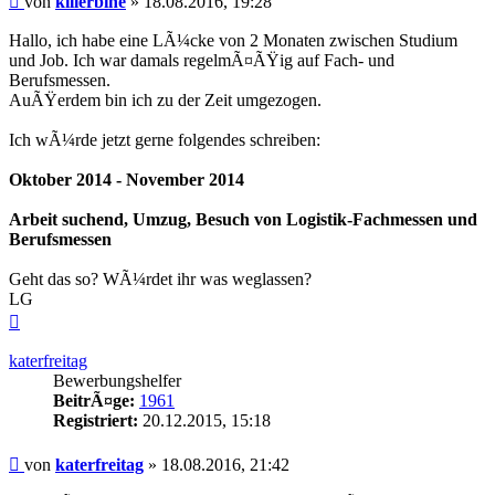
von
killerbine
»
18.08.2016, 19:28
Hallo, ich habe eine LÃ¼cke von 2 Monaten zwischen Studium
und Job. Ich war damals regelmÃ¤ÃŸig auf Fach- und
Berufsmessen.
AuÃŸerdem bin ich zu der Zeit umgezogen.
Ich wÃ¼rde jetzt gerne folgendes schreiben:
Oktober 2014 - November 2014
Arbeit suchend, Umzug, Besuch von Logistik-Fachmessen und
Berufsmessen
Geht das so? WÃ¼rdet ihr was weglassen?
LG
Nach
oben
katerfreitag
Bewerbungshelfer
BeitrÃ¤ge:
1961
Registriert:
20.12.2015, 15:18
Beitrag
von
katerfreitag
»
18.08.2016, 21:42