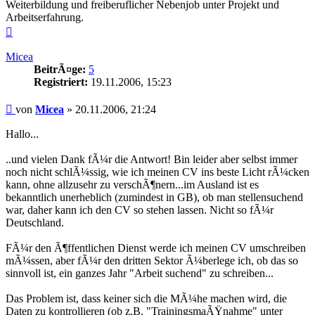
Weiterbildung und freiberuflicher Nebenjob unter Projekt und
Arbeitserfahrung.
Nach
oben
Micea
BeitrÃ¤ge:
5
Registriert:
19.11.2006, 15:23
Beitrag
von
Micea
»
20.11.2006, 21:24
Hallo...
..und vielen Dank fÃ¼r die Antwort! Bin leider aber selbst immer
noch nicht schlÃ¼ssig, wie ich meinen CV ins beste Licht rÃ¼cken
kann, ohne allzusehr zu verschÃ¶nern...im Ausland ist es
bekanntlich unerheblich (zumindest in GB), ob man stellensuchend
war, daher kann ich den CV so stehen lassen. Nicht so fÃ¼r
Deutschland.
FÃ¼r den Ã¶ffentlichen Dienst werde ich meinen CV umschreiben
mÃ¼ssen, aber fÃ¼r den dritten Sektor Ã¼berlege ich, ob das so
sinnvoll ist, ein ganzes Jahr "Arbeit suchend" zu schreiben...
Das Problem ist, dass keiner sich die MÃ¼he machen wird, die
Daten zu kontrollieren (ob z.B. "TrainingsmaÃŸnahme" unter