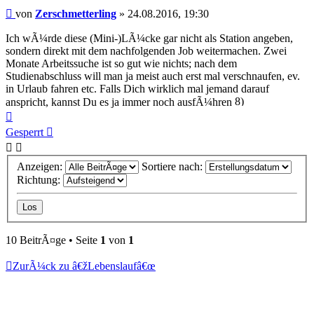
Beitrag
von
Zerschmetterling
»
24.08.2016, 19:30
Ich wÃ¼rde diese (Mini-)LÃ¼cke gar nicht als Station angeben,
sondern direkt mit dem nachfolgenden Job weitermachen. Zwei
Monate Arbeitssuche ist so gut wie nichts; nach dem
Studienabschluss will man ja meist auch erst mal verschnaufen, ev.
in Urlaub fahren etc. Falls Dich wirklich mal jemand darauf
anspricht, kannst Du es ja immer noch ausfÃ¼hren
Nach
oben
Gesperrt
Anzeigen:
Sortiere nach:
Richtung:
10 BeitrÃ¤ge • Seite
1
von
1
ZurÃ¼ck zu â€žLebenslaufâ€œ