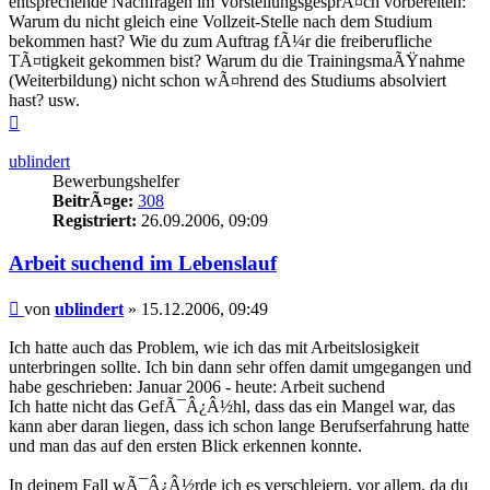
entsprechende Nachfragen im VorstellungsgesprÃ¤ch vorbereiten:
Warum du nicht gleich eine Vollzeit-Stelle nach dem Studium
bekommen hast? Wie du zum Auftrag fÃ¼r die freiberufliche
TÃ¤tigkeit gekommen bist? Warum du die TrainingsmaÃŸnahme
(Weiterbildung) nicht schon wÃ¤hrend des Studiums absolviert
hast? usw.
Nach
oben
ublindert
Bewerbungshelfer
BeitrÃ¤ge:
308
Registriert:
26.09.2006, 09:09
Arbeit suchend im Lebenslauf
Beitrag
von
ublindert
»
15.12.2006, 09:49
Ich hatte auch das Problem, wie ich das mit Arbeitslosigkeit
unterbringen sollte. Ich bin dann sehr offen damit umgegangen und
habe geschrieben: Januar 2006 - heute: Arbeit suchend
Ich hatte nicht das GefÃ¯Â¿Â½hl, dass das ein Mangel war, das
kann aber daran liegen, dass ich schon lange Berufserfahrung hatte
und man das auf den ersten Blick erkennen konnte.
In deinem Fall wÃ¯Â¿Â½rde ich es verschleiern, vor allem, da du