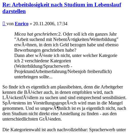
Re: Arbeitslosigkeit nach Studium im Lebenslauf
darstellen
Beitrag
von
Enrico
»
20.11.2006, 17:34
Micea hat geschrieben:
2. Oder soll ich ein ganzes Jahr
"Arbeit suchend mit NebentÃ¤tigkeiten/Weiterbildung"
erwÃ¤hnen, in dem ich Geld bezogen habe und ebenso
Bewerbungen geschrieben habe?
Dann aber wÃ¼sste ich nicht, unter welcher Kategorie
ich 2 verschiedene Kategorien
(Weiterbildung/Spracherwerb -
ProjektundArbeitserfahrung/Nebenjob freiberuflich)
unterbringen sollte...
So finde ich es eigentlich am plausibelsten, denn die Arbeitgeber
kennen die BÃ¼cher auch, in denen empfohlen wird, nach
LÃ¼ckenfÃ¼llern zu suchen und sind entsprechend sensibilisiert.
SpÃ¤testens im VorstellungsgesprÃ¤ch wird man in die Mangel
genommen. Und so ungewÃ¶hnlich ist es ja eigentlich nicht, nach
dem Studium nicht direkt eine Anstellung zu finden - aus den
unterschiedlichsten GrÃ¼nden.
Die Kategorienwahl ist auch nachvollziehbar: Spracherwerb unter