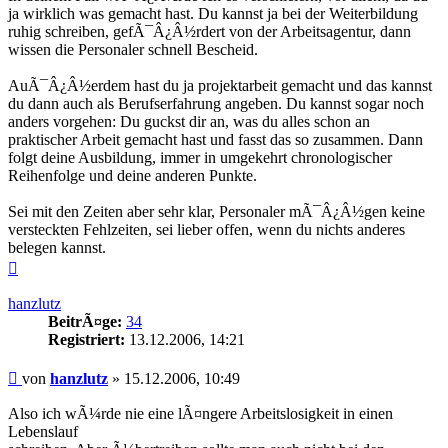
ja wirklich was gemacht hast. Du kannst ja bei der Weiterbildung
ruhig schreiben, gefÃ¯Â¿Â½rdert von der Arbeitsagentur, dann
wissen die Personaler schnell Bescheid.
AuÃ¯Â¿Â½erdem hast du ja projektarbeit gemacht und das kannst
du dann auch als Berufserfahrung angeben. Du kannst sogar noch
anders vorgehen: Du guckst dir an, was du alles schon an
praktischer Arbeit gemacht hast und fasst das so zusammen. Dann
folgt deine Ausbildung, immer in umgekehrt chronologischer
Reihenfolge und deine anderen Punkte.
Sei mit den Zeiten aber sehr klar, Personaler mÃ¯Â¿Â½gen keine
versteckten Fehlzeiten, sei lieber offen, wenn du nichts anderes
belegen kannst.
Nach
oben
hanzlutz
BeitrÃ¤ge:
34
Registriert:
13.12.2006, 14:21
Beitrag
von
hanzlutz
»
15.12.2006, 10:49
Also ich wÃ¼rde nie eine lÃ¤ngere Arbeitslosigkeit in einen
Lebenslauf