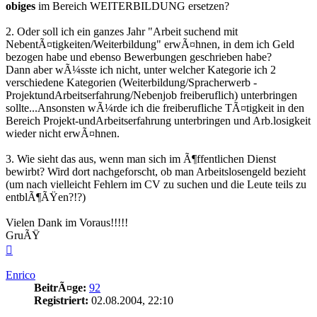
obiges
im Bereich WEITERBILDUNG ersetzen?
2. Oder soll ich ein ganzes Jahr "Arbeit suchend mit
NebentÃ¤tigkeiten/Weiterbildung" erwÃ¤hnen, in dem ich Geld
bezogen habe und ebenso Bewerbungen geschrieben habe?
Dann aber wÃ¼sste ich nicht, unter welcher Kategorie ich 2
verschiedene Kategorien (Weiterbildung/Spracherwerb -
ProjektundArbeitserfahrung/Nebenjob freiberuflich) unterbringen
sollte...Ansonsten wÃ¼rde ich die freiberufliche TÃ¤tigkeit in den
Bereich Projekt-undArbeitserfahrung unterbringen und Arb.losigkeit
wieder nicht erwÃ¤hnen.
3. Wie sieht das aus, wenn man sich im Ã¶ffentlichen Dienst
bewirbt? Wird dort nachgeforscht, ob man Arbeitslosengeld bezieht
(um nach vielleicht Fehlern im CV zu suchen und die Leute teils zu
entblÃ¶ÃŸen?!?)
Vielen Dank im Voraus!!!!!
GruÃŸ
Nach
oben
Enrico
BeitrÃ¤ge:
92
Registriert:
02.08.2004, 22:10