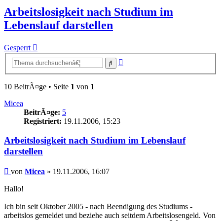
Arbeitslosigkeit nach Studium im
Lebenslauf darstellen
Gesperrt
Erweiterte
Suche
Suche
10 BeitrÃ¤ge • Seite
1
von
1
Micea
BeitrÃ¤ge:
5
Registriert:
19.11.2006, 15:23
Arbeitslosigkeit nach Studium im Lebenslauf
darstellen
Beitrag
von
Micea
»
19.11.2006, 16:07
Hallo!
Ich bin seit Oktober 2005 - nach Beendigung des Studiums -
arbeitslos gemeldet und beziehe auch seitdem Arbeitslosengeld. Von