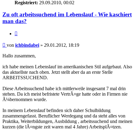
Registriert:
29.09.2010, 00:02
Zu oft arbeitssuchend im Lebenslauf - Wie kaschiert
man das?
Zitieren
Beitrag
von
ichbindabei
»
29.01.2012, 18:19
Hallo zusammen,
ich habe meinen Lebenslauf im amerikanischen Stil aufgebaut. Also
das aktuellste nach oben. Jetzt stellt aber da an erste Stelle
ARBEITSSUCHEND.
Diese Arbeitssuchend habe ich mittlerweile insgesamt 7 mal drin
stehen. Da ich meist befristete VertrÃ¤ge hatte oder in Firmen nie
Ã¼bernommen wurde.
In meinem Lebenslauf befinden sich daher Schulbildung
zusammengefasst. Beruflicher Werdegang und da steht alles von
Praktika, Weiterbildungen, Ausbildung , arbeitssuchend und meinen
kurzen (die lÃ¤ngste zeit waren mal 4 Jahre) ArbeitsplÃ¤tzen.