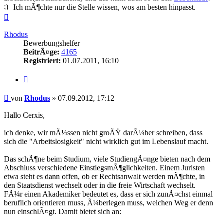
Ich mÃ¶chte nur die Stelle wissen, wos am besten hinpasst.
Nach
oben
Rhodus
Bewerbungshelfer
BeitrÃ¤ge:
4165
Registriert:
01.07.2011, 16:10
Zitieren
Beitrag
von
Rhodus
»
07.09.2012, 17:12
Hallo Cerxis,
ich denke, wir mÃ¼ssen nicht groÃŸ darÃ¼ber schreiben, dass
sich die "Arbeitslosigkeit" nicht wirklich gut im Lebenslauf macht.
Das schÃ¶ne beim Studium, viele StudiengÃ¤nge bieten nach dem
Abschluss verschiedene EinstiegsmÃ¶glichkeiten. Einem Juristen
etwa steht es dann offen, ob er Rechtsanwalt werden mÃ¶chte, in
den Staatsdienst wechselt oder in die freie Wirtschaft wechselt.
FÃ¼r einen Akademiker bedeutet es, dass er sich zunÃ¤chst einmal
beruflich orientieren muss, Ã¼berlegen muss, welchen Weg er denn
nun einschlÃ¤gt. Damit bietet sich an: