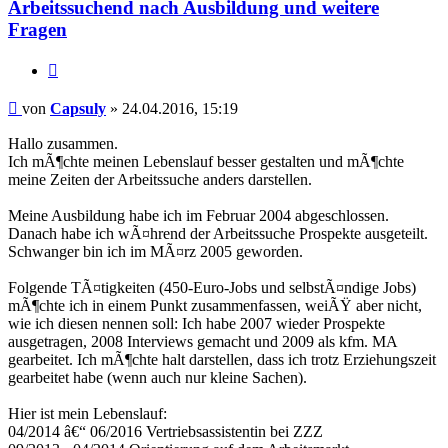
Arbeitssuchend nach Ausbildung und weitere
Fragen
Zitieren
Beitrag
von
Capsuly
»
24.04.2016, 15:19
Hallo zusammen.
Ich mÃ¶chte meinen Lebenslauf besser gestalten und mÃ¶chte
meine Zeiten der Arbeitssuche anders darstellen.
Meine Ausbildung habe ich im Februar 2004 abgeschlossen.
Danach habe ich wÃ¤hrend der Arbeitssuche Prospekte ausgeteilt.
Schwanger bin ich im MÃ¤rz 2005 geworden.
Folgende TÃ¤tigkeiten (450-Euro-Jobs und selbstÃ¤ndige Jobs)
mÃ¶chte ich in einem Punkt zusammenfassen, weiÃŸ aber nicht,
wie ich diesen nennen soll: Ich habe 2007 wieder Prospekte
ausgetragen, 2008 Interviews gemacht und 2009 als kfm. MA
gearbeitet. Ich mÃ¶chte halt darstellen, dass ich trotz Erziehungszeit
gearbeitet habe (wenn auch nur kleine Sachen).
Hier ist mein Lebenslauf:
04/2014 â€“ 06/2016 Vertriebsassistentin bei ZZZ