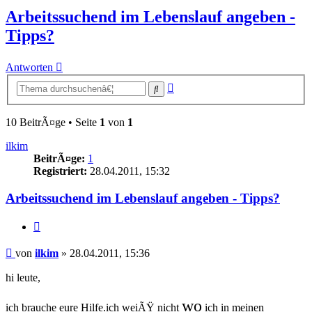
Arbeitssuchend im Lebenslauf angeben -
Tipps?
Antworten
Erweiterte
Suche
Suche
10 BeitrÃ¤ge • Seite
1
von
1
ilkim
BeitrÃ¤ge:
1
Registriert:
28.04.2011, 15:32
Arbeitssuchend im Lebenslauf angeben - Tipps?
Zitieren
Beitrag
von
ilkim
»
28.04.2011, 15:36
hi leute,
wo
ich brauche eure Hilfe.ich weiÃŸ nicht
ich in meinen