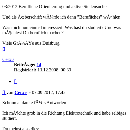
03/2012 Berufliche Orientierung und aktive Stellensuche
Und als Ãœberschrift wÃ¼rde ich dann "Berufliches" wÃ¤hlen.
Was mich nun einmal interessiert: Was hast du studiert? Und was
mÃ¶chtest Du beruflich machen?
Viele GrÃ¼ÃŸe aus Duisburg
Nach
oben
Cerxis
BeitrÃ¤ge:
14
Registriert:
13.12.2008, 00:39
Zitieren
Beitrag
von
Cerxis
»
07.09.2012, 17:42
Schonmal danke fÃ¼rs Antworten
Ich mÃ¶chte grob in die Richtung Elektrotechnik und habe selbiges
studiert.
Du meinst also dies: