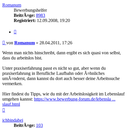
Romanum
Bewerbungshelfer
BeitrÃ¤ge:
8983
Registriert:
12.09.2008, 19:20
Zitieren
Beitrag
von
Romanum
»
28.04.2011, 17:26
Wenn man nichts hinschreibt, dann ergibt es sich quasi von selbst,
dass du arbeitslos bist.
Unter praxiserfahrung passt es nicht so gut, aber wenn du
praxiserfahrung in Berufliche Laufbahn oder Ã¤hnliches
umÃ¤nderst, dann kannst du dort auch besser deine Arbeitssuche
vermerken.
Hier findest du Tipps, wie du mit der Arbeitslosigkeit im Lebenslauf
umgehen kannst:
https://www.bewerbung-forum.de/lebensla ...
slauf.html
Nach
oben
ichbindabei
BeitrÃ¤ge:
103