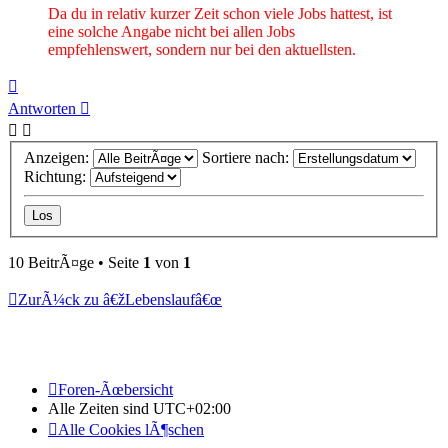
Da du in relativ kurzer Zeit schon viele Jobs hattest, ist
eine solche Angabe nicht bei allen Jobs
empfehlenswert, sondern nur bei den aktuellsten.
Nach
oben
Antworten
Anzeigen:
Sortiere nach:
Richtung:
10 BeitrÃ¤ge • Seite
1
von
1
ZurÃ¼ck zu â€žLebenslaufâ€œ
Foren-Ãœbersicht
Alle Zeiten sind
UTC+02:00
Alle Cookies lÃ¶schen