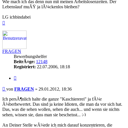
Wie mach ich das denn nun mit meinen Arbeitslosenzeiten. Der
Lebenslauf muÃŸ ja lÃ¼ckenlos bleiben?
LG ichbindabei
Nach
oben
FRAGEN
Bewerbungshelfer
BeitrÃ¤ge:
12148
Registriert:
22.07.2006, 18:18
Zitieren
Beitrag
von
FRAGEN
»
29.01.2012, 18:36
Ich persÃ¶nlich halte die ganze "Kaschiererei" ja fÃ¼r
Ã¼berbewertet. Das sind ja keine Idioten, die man da vor sich hat.
Das, was die sehen wollen, sehen die auch... und wenn sie nichts
sehen, wissen sie, dass man sie bescheisst...
An Deiner Stelle wÃ¼rde ich mich darauf konzentrieren, die