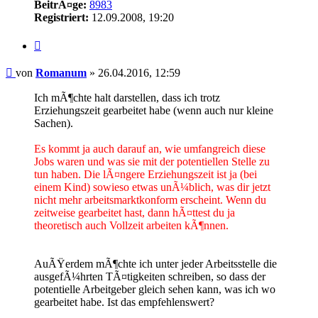
BeitrÃ¤ge:
8983
Registriert:
12.09.2008, 19:20
Zitieren
Beitrag
von
Romanum
»
26.04.2016, 12:59
Ich mÃ¶chte halt darstellen, dass ich trotz
Erziehungszeit gearbeitet habe (wenn auch nur kleine
Sachen).
Es kommt ja auch darauf an, wie umfangreich diese
Jobs waren und was sie mit der potentiellen Stelle zu
tun haben. Die lÃ¤ngere Erziehungszeit ist ja (bei
einem Kind) sowieso etwas unÃ¼blich, was dir jetzt
nicht mehr arbeitsmarktkonform erscheint. Wenn du
zeitweise gearbeitet hast, dann hÃ¤ttest du ja
theoretisch auch Vollzeit arbeiten kÃ¶nnen.
AuÃŸerdem mÃ¶chte ich unter jeder Arbeitsstelle die
ausgefÃ¼hrten TÃ¤tigkeiten schreiben, so dass der
potentielle Arbeitgeber gleich sehen kann, was ich wo
gearbeitet habe. Ist das empfehlenswert?