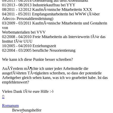
09/2013 - 04/2014 Orientierung auf dem Arbeitsmarkt
01/2013 - 08/2013 Industriekauffrau bei YYY
08/2011 - 12/2012 KaufmÃ¤nnische Mitarbeiterin XXX
04/2011 - 05/2011 Empfangsmitarbeiterin bei WWW (Ã¼ber
Adecco- Personaldienstleistung)
03/2009 - 03/2011 KaufmÃ¤nnische Mitarbeiterin und Gestalterin
von
Werbematerialien bei VVV
02/2008 - 04/2010 Freie Mitarbeiterin als Interviewerin fÃ¼r das
Institut fÃ¼r UUU
10/2005 - 04/2010 Erziehungszeit
02/2004 - 03/2005 berufliche Neuorientierung
Wie kann ich diese Punkte besser schreiben?
AuÃŸerdem mÃ¶chte ich unter jeder Arbeitsstelle die
ausgefÃ¼hrten TÃ¤tigkeiten schreiben, so dass der potentielle
Arbeitgeber gleich sehen kann, was ich wo gearbeitet habe. Ist das
empfehlenswert?
Vielen Dank fÃ¼r eure Hilfe
Nach
oben
Romanum
Bewerbungshelfer