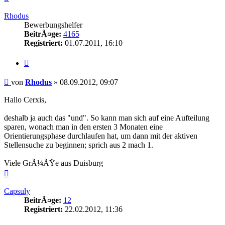
oben
Rhodus
Bewerbungshelfer
BeitrÃ¤ge:
4165
Registriert:
01.07.2011, 16:10
Zitieren
Beitrag
von
Rhodus
»
08.09.2012, 09:07
Hallo Cerxis,
deshalb ja auch das "und". So kann man sich auf eine Aufteilung
sparen, wonach man in den ersten 3 Monaten eine
Orientierungsphase durchlaufen hat, um dann mit der aktiven
Stellensuche zu beginnen; sprich aus 2 mach 1.
Viele GrÃ¼ÃŸe aus Duisburg
Nach
oben
Capsuly
BeitrÃ¤ge:
12
Registriert:
22.02.2012, 11:36