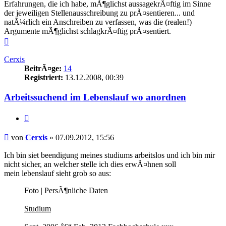
Erfahrungen, die ich habe, mÃ¶glichst aussagekrÃ¤ftig im Sinne
der jeweiligen Stellenausschreibung zu prÃ¤sentieren... und
natÃ¼rlich ein Anschreiben zu verfassen, was die (realen!)
Argumente mÃ¶glichst schlagkrÃ¤ftig prÃ¤sentiert.
Nach
oben
Cerxis
BeitrÃ¤ge:
14
Registriert:
13.12.2008, 00:39
Arbeitssuchend im Lebenslauf wo anordnen
Zitieren
Beitrag
von
Cerxis
»
07.09.2012, 15:56
Ich bin siet beendigung meines studiums arbeitslos und ich bin mir
nicht sicher, an welcher stelle ich dies erwÃ¤hnen soll
mein lebenslauf sieht grob so aus:
Foto | PersÃ¶nliche Daten
Studium