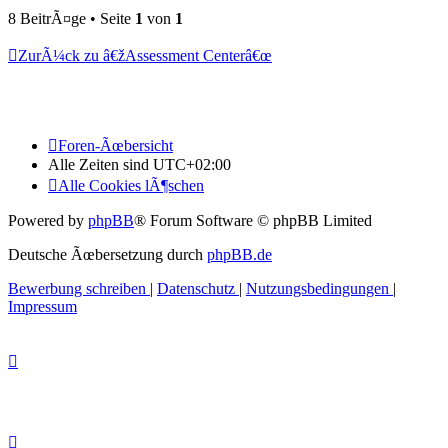
8 BeitrÃ¤ge • Seite
1
von
1
ZurÃ¼ck zu â€žAssessment Centerâ€œ
Foren-Ãœbersicht
Alle Zeiten sind
UTC+02:00
Alle Cookies lÃ¶schen
Powered by
phpBB
® Forum Software © phpBB Limited
Deutsche Ãœbersetzung durch
phpBB.de
Bewerbung schreiben
|
Datenschutz
|
Nutzungsbedingungen
|
Impressum