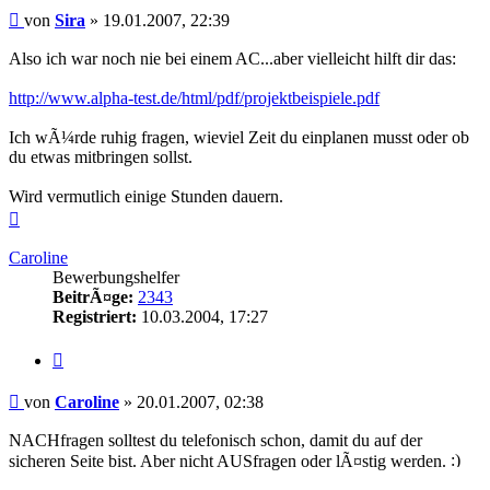
Beitrag
von
Sira
»
19.01.2007, 22:39
Also ich war noch nie bei einem AC...aber vielleicht hilft dir das:
http://www.alpha-test.de/html/pdf/projektbeispiele.pdf
Ich wÃ¼rde ruhig fragen, wieviel Zeit du einplanen musst oder ob
du etwas mitbringen sollst.
Wird vermutlich einige Stunden dauern.
Nach
oben
Caroline
Bewerbungshelfer
BeitrÃ¤ge:
2343
Registriert:
10.03.2004, 17:27
Zitieren
Beitrag
von
Caroline
»
20.01.2007, 02:38
NACHfragen solltest du telefonisch schon, damit du auf der
sicheren Seite bist. Aber nicht AUSfragen oder lÃ¤stig werden.