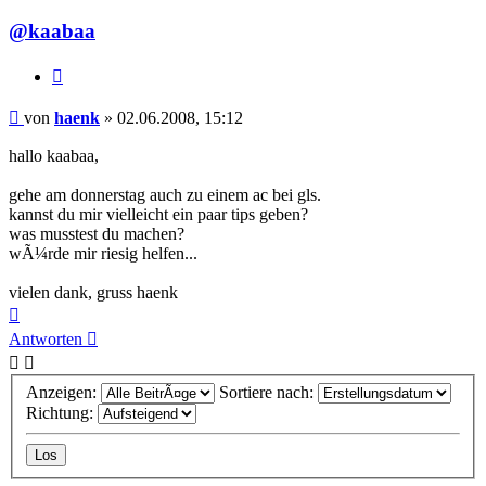
@kaabaa
Zitieren
Beitrag
von
haenk
»
02.06.2008, 15:12
hallo kaabaa,
gehe am donnerstag auch zu einem ac bei gls.
kannst du mir vielleicht ein paar tips geben?
was musstest du machen?
wÃ¼rde mir riesig helfen...
vielen dank, gruss haenk
Nach
oben
Antworten
Anzeigen:
Sortiere nach:
Richtung: