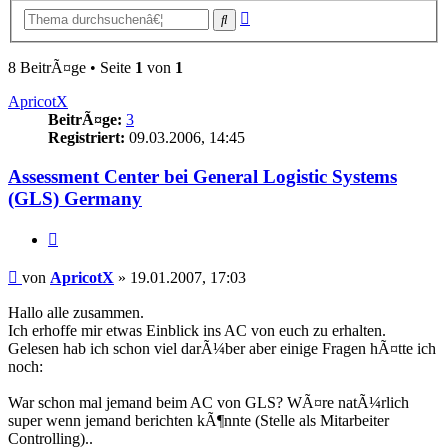
Erweiterte
Suche
Suche
8 BeitrÃ¤ge • Seite
1
von
1
ApricotX
BeitrÃ¤ge:
3
Registriert:
09.03.2006, 14:45
Assessment Center bei General Logistic Systems
(GLS) Germany
Zitieren
Beitrag
von
ApricotX
»
19.01.2007, 17:03
Hallo alle zusammen.
Ich erhoffe mir etwas Einblick ins AC von euch zu erhalten.
Gelesen hab ich schon viel darÃ¼ber aber einige Fragen hÃ¤tte ich
noch:
War schon mal jemand beim AC von GLS? WÃ¤re natÃ¼rlich
super wenn jemand berichten kÃ¶nnte (Stelle als Mitarbeiter
Controlling)..