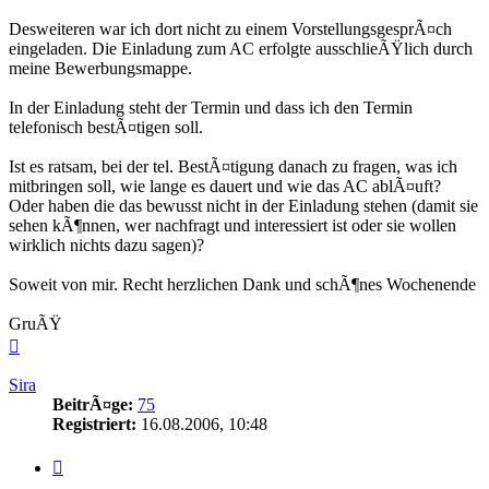
Desweiteren war ich dort nicht zu einem VorstellungsgesprÃ¤ch
eingeladen. Die Einladung zum AC erfolgte ausschlieÃŸlich durch
meine Bewerbungsmappe.
In der Einladung steht der Termin und dass ich den Termin
telefonisch bestÃ¤tigen soll.
Ist es ratsam, bei der tel. BestÃ¤tigung danach zu fragen, was ich
mitbringen soll, wie lange es dauert und wie das AC ablÃ¤uft?
Oder haben die das bewusst nicht in der Einladung stehen (damit sie
sehen kÃ¶nnen, wer nachfragt und interessiert ist oder sie wollen
wirklich nichts dazu sagen)?
Soweit von mir. Recht herzlichen Dank und schÃ¶nes Wochenende
GruÃŸ
Nach
oben
Sira
BeitrÃ¤ge:
75
Registriert:
16.08.2006, 10:48
Zitieren