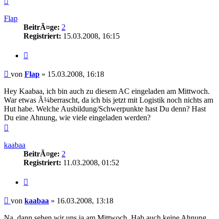
oben
Flap
BeitrÃ¤ge:
2
Registriert:
15.03.2008, 16:15
Zitieren
Beitrag
von
Flap
»
15.03.2008, 16:18
Hey Kaabaa, ich bin auch zu diesem AC eingeladen am Mittwoch.
War etwas Ã¼berrascht, da ich bis jetzt mit Logistik noch nichts am
Hut habe. Welche Ausbildung/Schwerpunkte hast Du denn? Hast
Du eine Ahnung, wie viele eingeladen werden?
Nach
oben
kaabaa
BeitrÃ¤ge:
2
Registriert:
11.03.2008, 01:52
Zitieren
Beitrag
von
kaabaa
»
16.03.2008, 13:18
Na, dann sehen wir uns ja am Mittwoch. Hab auch keine Ahnung,