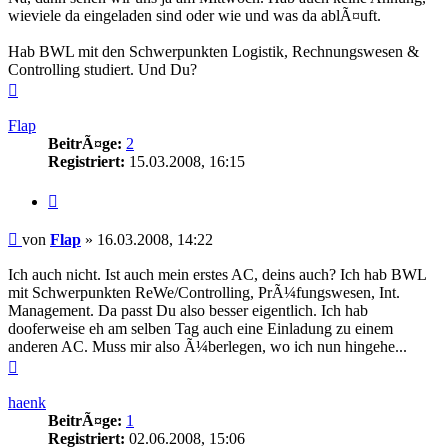
wieviele da eingeladen sind oder wie und was da ablÃ¤uft.
Hab BWL mit den Schwerpunkten Logistik, Rechnungswesen &
Controlling studiert. Und Du?
Nach
oben
Flap
BeitrÃ¤ge:
2
Registriert:
15.03.2008, 16:15
Zitieren
Beitrag
von
Flap
»
16.03.2008, 14:22
Ich auch nicht. Ist auch mein erstes AC, deins auch? Ich hab BWL
mit Schwerpunkten ReWe/Controlling, PrÃ¼fungswesen, Int.
Management. Da passt Du also besser eigentlich. Ich hab
dooferweise eh am selben Tag auch eine Einladung zu einem
anderen AC. Muss mir also Ã¼berlegen, wo ich nun hingehe...
Nach
oben
haenk
BeitrÃ¤ge:
1
Registriert:
02.06.2008, 15:06