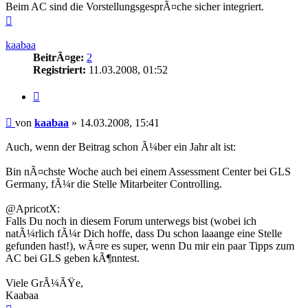
Beim AC sind die VorstellungsgesprÃ¤che sicher integriert.
Nach
oben
kaabaa
BeitrÃ¤ge:
2
Registriert:
11.03.2008, 01:52
Zitieren
Beitrag
von
kaabaa
»
14.03.2008, 15:41
Auch, wenn der Beitrag schon Ã¼ber ein Jahr alt ist:
Bin nÃ¤chste Woche auch bei einem Assessment Center bei GLS
Germany, fÃ¼r die Stelle Mitarbeiter Controlling.
@ApricotX:
Falls Du noch in diesem Forum unterwegs bist (wobei ich
natÃ¼rlich fÃ¼r Dich hoffe, dass Du schon laaange eine Stelle
gefunden hast!), wÃ¤re es super, wenn Du mir ein paar Tipps zum
AC bei GLS geben kÃ¶nntest.
Viele GrÃ¼ÃŸe,
Kaabaa
Nach