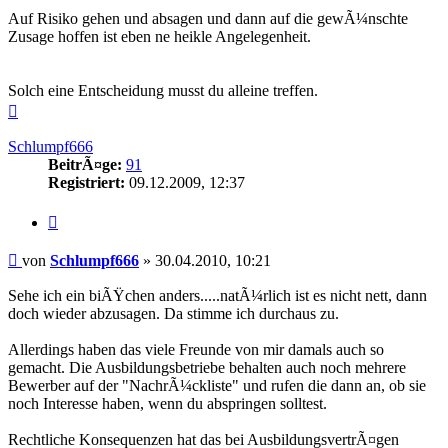
Auf Risiko gehen und absagen und dann auf die gewÃ¼nschte
Zusage hoffen ist eben ne heikle Angelegenheit.
Solch eine Entscheidung musst du alleine treffen.
Nach
oben
Schlumpf666
BeitrÃ¤ge:
91
Registriert:
09.12.2009, 12:37
Zitieren
Beitrag
von
Schlumpf666
»
30.04.2010, 10:21
Sehe ich ein biÃŸchen anders.....natÃ¼rlich ist es nicht nett, dann
doch wieder abzusagen. Da stimme ich durchaus zu.
Allerdings haben das viele Freunde von mir damals auch so
gemacht. Die Ausbildungsbetriebe behalten auch noch mehrere
Bewerber auf der "NachrÃ¼ckliste" und rufen die dann an, ob sie
noch Interesse haben, wenn du abspringen solltest.
Rechtliche Konsequenzen hat das bei AusbildungsvertrÃ¤gen