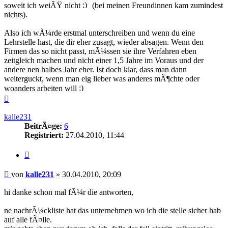
soweit ich weiÃŸ nicht
(bei meinen Freundinnen kam zumindest
nichts).
Also ich wÃ¼rde erstmal unterschreiben und wenn du eine
Lehrstelle hast, die dir eher zusagt, wieder absagen. Wenn den
Firmen das so nicht passt, mÃ¼ssen sie ihre Verfahren eben
zeitgleich machen und nicht einer 1,5 Jahre im Voraus und der
andere nen halbes Jahr eher. Ist doch klar, dass man dann
weiterguckt, wenn man eig lieber was anderes mÃ¶chte oder
woanders arbeiten will
Nach
oben
kalle231
BeitrÃ¤ge:
6
Registriert:
27.04.2010, 11:44
Zitieren
Beitrag
von
kalle231
»
30.04.2010, 20:09
hi danke schon mal fÃ¼r die antworten,
ne nachrÃ¼ckliste hat das unternehmen wo ich die stelle sicher hab
auf alle fÃ¤lle.