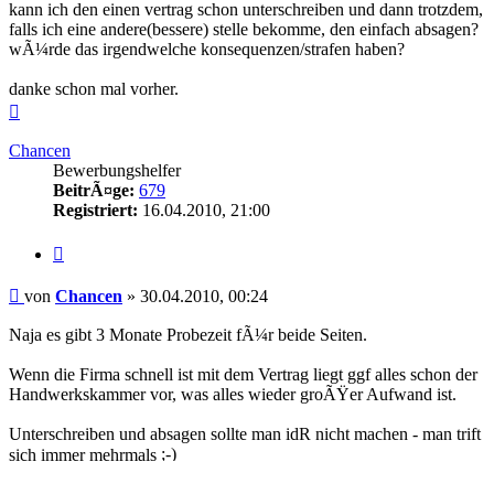
kann ich den einen vertrag schon unterschreiben und dann trotzdem,
falls ich eine andere(bessere) stelle bekomme, den einfach absagen?
wÃ¼rde das irgendwelche konsequenzen/strafen haben?
danke schon mal vorher.
Nach
oben
Chancen
Bewerbungshelfer
BeitrÃ¤ge:
679
Registriert:
16.04.2010, 21:00
Zitieren
Beitrag
von
Chancen
»
30.04.2010, 00:24
Naja es gibt 3 Monate Probezeit fÃ¼r beide Seiten.
Wenn die Firma schnell ist mit dem Vertrag liegt ggf alles schon der
Handwerkskammer vor, was alles wieder groÃŸer Aufwand ist.
Unterschreiben und absagen sollte man idR nicht machen - man trift
sich immer mehrmals