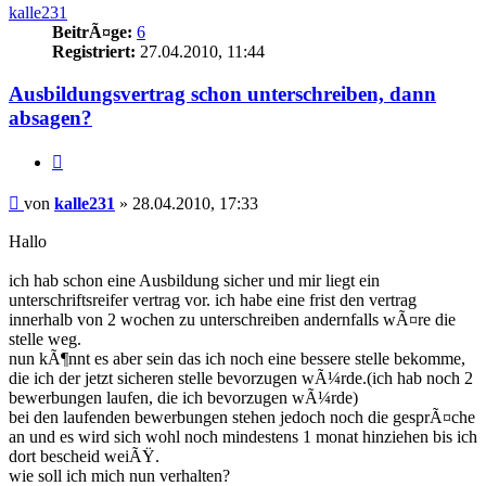
kalle231
BeitrÃ¤ge:
6
Registriert:
27.04.2010, 11:44
Ausbildungsvertrag schon unterschreiben, dann
absagen?
Zitieren
Beitrag
von
kalle231
»
28.04.2010, 17:33
Hallo
ich hab schon eine Ausbildung sicher und mir liegt ein
unterschriftsreifer vertrag vor. ich habe eine frist den vertrag
innerhalb von 2 wochen zu unterschreiben andernfalls wÃ¤re die
stelle weg.
nun kÃ¶nnt es aber sein das ich noch eine bessere stelle bekomme,
die ich der jetzt sicheren stelle bevorzugen wÃ¼rde.(ich hab noch 2
bewerbungen laufen, die ich bevorzugen wÃ¼rde)
bei den laufenden bewerbungen stehen jedoch noch die gesprÃ¤che
an und es wird sich wohl noch mindestens 1 monat hinziehen bis ich
dort bescheid weiÃŸ.
wie soll ich mich nun verhalten?