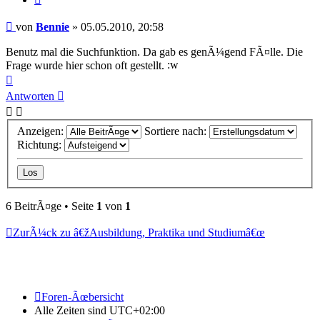
Beitrag
von
Bennie
»
05.05.2010, 20:58
Benutz mal die Suchfunktion. Da gab es genÃ¼gend FÃ¤lle. Die
Frage wurde hier schon oft gestellt.
Nach
oben
Antworten
Anzeigen:
Sortiere nach:
Richtung:
6 BeitrÃ¤ge • Seite
1
von
1
ZurÃ¼ck zu â€žAusbildung, Praktika und Studiumâ€œ
Foren-Ãœbersicht
Alle Zeiten sind
UTC+02:00