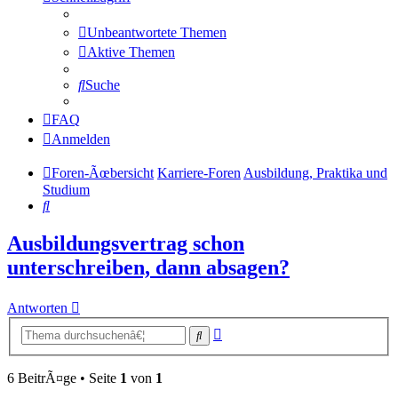
Unbeantwortete Themen
Aktive Themen
Suche
FAQ
Anmelden
Foren-Ãœbersicht
Karriere-Foren
Ausbildung, Praktika und
Studium
Suche
Ausbildungsvertrag schon
unterschreiben, dann absagen?
Antworten
Erweiterte
Suche
Suche
6 BeitrÃ¤ge • Seite
1
von
1