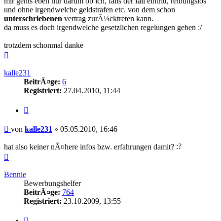
mir gehts eben nur darum ob ich, falls der fall eintritt, reibungslos
und ohne irgendwelche geldstrafen etc. von dem schon
unterschriebenen
vertrag zurÃ¼cktreten kann.
da muss es doch irgendwelche gesetzlichen regelungen geben :/
trotzdem schonmal danke
Nach
oben
kalle231
BeitrÃ¤ge:
6
Registriert:
27.04.2010, 11:44
Zitieren
Beitrag
von
kalle231
»
05.05.2010, 16:46
hat also keiner nÃ¤here infos bzw. erfahrungen damit?
Nach
oben
Bennie
Bewerbungshelfer
BeitrÃ¤ge:
764
Registriert:
23.10.2009, 13:55
Zitieren