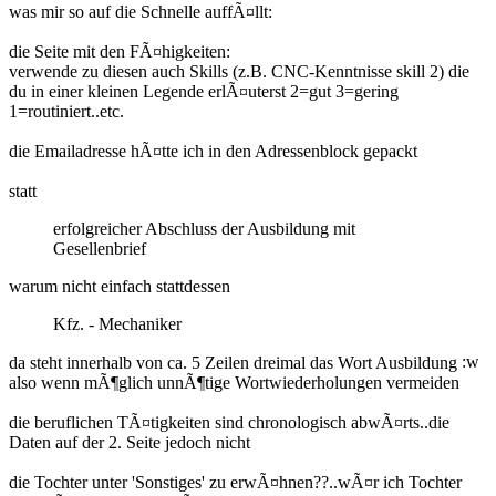
was mir so auf die Schnelle auffÃ¤llt:
die Seite mit den FÃ¤higkeiten:
verwende zu diesen auch Skills (z.B. CNC-Kenntnisse skill 2) die
du in einer kleinen Legende erlÃ¤uterst 2=gut 3=gering
1=routiniert..etc.
die Emailadresse hÃ¤tte ich in den Adressenblock gepackt
statt
erfolgreicher Abschluss der Ausbildung mit
Gesellenbrief
warum nicht einfach stattdessen
Kfz. - Mechaniker
da steht innerhalb von ca. 5 Zeilen dreimal das Wort Ausbildung
also wenn mÃ¶glich unnÃ¶tige Wortwiederholungen vermeiden
die beruflichen TÃ¤tigkeiten sind chronologisch abwÃ¤rts..die
Daten auf der 2. Seite jedoch nicht
die Tochter unter 'Sonstiges' zu erwÃ¤hnen??..wÃ¤r ich Tochter