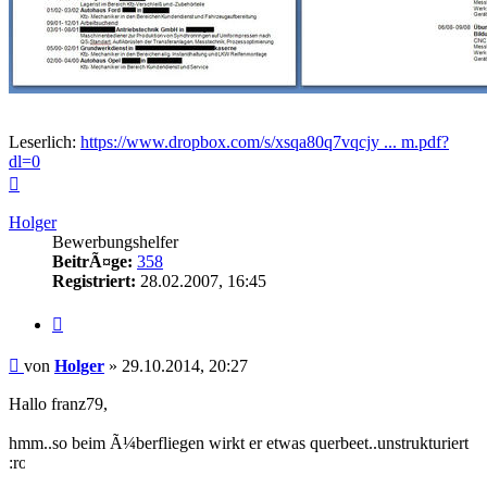
Leserlich:
https://www.dropbox.com/s/xsqa80q7vqcjy ... m.pdf?
dl=0
Nach
oben
Holger
Bewerbungshelfer
BeitrÃ¤ge:
358
Registriert:
28.02.2007, 16:45
Zitieren
Beitrag
von
Holger
»
29.10.2014, 20:27
Hallo franz79,
hmm..so beim Ã¼berfliegen wirkt er etwas querbeet..unstrukturiert