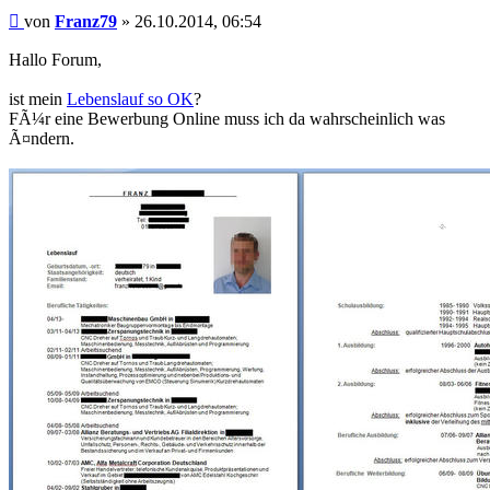
Beitrag
von
Franz79
»
26.10.2014, 06:54
Hallo Forum,
ist mein
Lebenslauf so OK
?
FÃ¼r eine Bewerbung Online muss ich da wahrscheinlich was
Ã¤ndern.