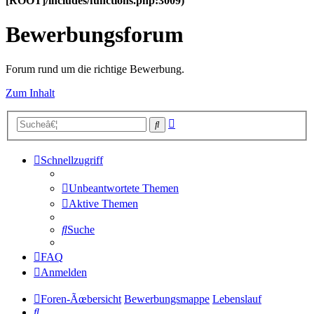
[ROOT]/includes/functions.php:3009)
Bewerbungsforum
Forum rund um die richtige Bewerbung.
Zum Inhalt
Erweiterte
Suche
Suche
Schnellzugriff
Unbeantwortete Themen
Aktive Themen
Suche
FAQ
Anmelden
Foren-Ãœbersicht
Bewerbungsmappe
Lebenslauf
Suche