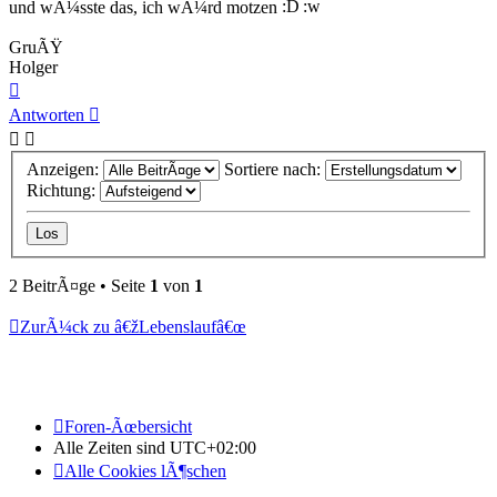
und wÃ¼sste das, ich wÃ¼rd motzen
GruÃŸ
Holger
Nach
oben
Antworten
Anzeigen:
Sortiere nach:
Richtung:
2 BeitrÃ¤ge • Seite
1
von
1
ZurÃ¼ck zu â€žLebenslaufâ€œ
Foren-Ãœbersicht
Alle Zeiten sind
UTC+02:00
Alle Cookies lÃ¶schen