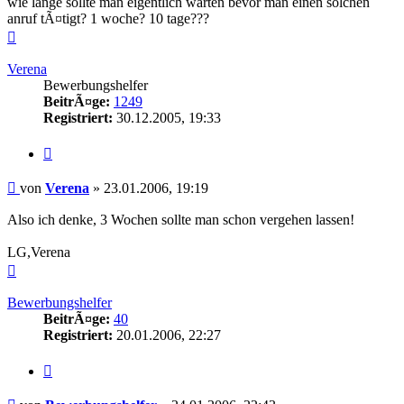
wie lange sollte man eigentlich warten bevor man einen solchen
anruf tÃ¤tigt? 1 woche? 10 tage???
Nach
oben
Verena
Bewerbungshelfer
BeitrÃ¤ge:
1249
Registriert:
30.12.2005, 19:33
Zitieren
Beitrag
von
Verena
»
23.01.2006, 19:19
Also ich denke, 3 Wochen sollte man schon vergehen lassen!
LG,Verena
Nach
oben
Bewerbungshelfer
BeitrÃ¤ge:
40
Registriert:
20.01.2006, 22:27
Zitieren
Beitrag