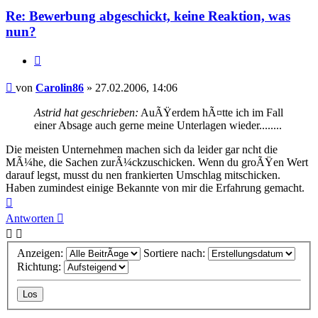
Re: Bewerbung abgeschickt, keine Reaktion, was
nun?
Zitieren
Beitrag
von
Carolin86
»
27.02.2006, 14:06
Astrid hat geschrieben:
AuÃŸerdem hÃ¤tte ich im Fall
einer Absage auch gerne meine Unterlagen wieder........
Die meisten Unternehmen machen sich da leider gar ncht die
MÃ¼he, die Sachen zurÃ¼ckzuschicken. Wenn du groÃŸen Wert
darauf legst, musst du nen frankierten Umschlag mitschicken.
Haben zumindest einige Bekannte von mir die Erfahrung gemacht.
Nach
oben
Antworten
Anzeigen:
Sortiere nach:
Richtung: