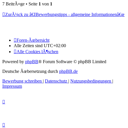
7 BeitrÃ¤ge • Seite
1
von
1
ZurÃ¼ck zu â€žBewerbungstipps - allgemeine Informationenâ€œ
Foren-Ãœbersicht
Alle Zeiten sind
UTC+02:00
Alle Cookies lÃ¶schen
Powered by
phpBB
® Forum Software © phpBB Limited
Deutsche Ãœbersetzung durch
phpBB.de
Bewerbung schreiben
|
Datenschutz
|
Nutzungsbedingungen
|
Impressum