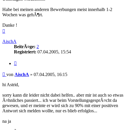
Habe bei meinen anderen Bewerbungen meist innerhalb 1-2
Wochen was gehÃ¶rt.
Danke !
Nach
oben
AischA
BeitrÃ¤ge:
2
Registriert:
07.04.2005, 15:54
Zitieren
Beitrag
von
AischA
»
07.04.2005, 16:15
hi Astrid,
sorry kann dir leider nicht dabei helfen.. aber mir ist auch so etwas
Ã¤hnliches passiert... ich war beim VorstellungsgesprÃ¤cht da
gewesen, und er meinte er wird sich zu 90% mit einer positiven
Antwort sich melden wollte, nur es blieb erfolglos...
na ja