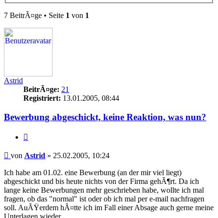
7 BeitrÃ¤ge • Seite
1
von
1
Astrid
BeitrÃ¤ge:
21
Registriert:
13.01.2005, 08:44
Bewerbung abgeschickt, keine Reaktion, was nun?
Zitieren
Beitrag
von
Astrid
»
25.02.2005, 10:24
Ich habe am 01.02. eine Bewerbung (an der mir viel liegt)
abgeschickt und bis heute nichts von der Firma gehÃ¶rt. Da ich
lange keine Bewerbungen mehr geschrieben habe, wollte ich mal
fragen, ob das "normal" ist oder ob ich mal per e-mail nachfragen
soll. AuÃŸerdem hÃ¤tte ich im Fall einer Absage auch gerne meine
Unterlagen wieder........