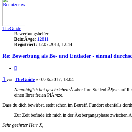
TheGuide
Bewerbungshelfer
BeitrÃ¤ge:
12811
Registriert:
12.07.2013, 12:44
Re: Bewerbung als Be- und Entlader - einmal durchs
Zitieren
Beitrag
von
TheGuide
»
07.06.2017, 18:04
Nemobigfish hat geschrieben:
Ã¼ber Ihre StellenbÃ¶rse auf Ihr
einen Ihrer freien PlÃ¤tze.
Dass du dich bewirbst, steht schon im Betreff. Fundort ebenfalls do
Zur Zeit befinde ich mich in der Ãœbergangsphase zwischen A
Sehr geehrter Herr X,