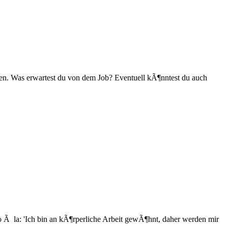
hen. Was erwartest du von dem Job? Eventuell kÃ¶nntest du auch
So Ã la: 'Ich bin an kÃ¶rperliche Arbeit gewÃ¶hnt, daher werden mir