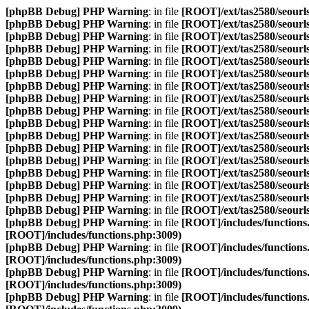
[phpBB Debug] PHP Warning
: in file
[ROOT]/ext/tas2580/seourls
[phpBB Debug] PHP Warning
: in file
[ROOT]/ext/tas2580/seourls
[phpBB Debug] PHP Warning
: in file
[ROOT]/ext/tas2580/seourls
[phpBB Debug] PHP Warning
: in file
[ROOT]/ext/tas2580/seourls
[phpBB Debug] PHP Warning
: in file
[ROOT]/ext/tas2580/seourls
[phpBB Debug] PHP Warning
: in file
[ROOT]/ext/tas2580/seourls
[phpBB Debug] PHP Warning
: in file
[ROOT]/ext/tas2580/seourls
[phpBB Debug] PHP Warning
: in file
[ROOT]/ext/tas2580/seourls
[phpBB Debug] PHP Warning
: in file
[ROOT]/ext/tas2580/seourls
[phpBB Debug] PHP Warning
: in file
[ROOT]/ext/tas2580/seourls
[phpBB Debug] PHP Warning
: in file
[ROOT]/ext/tas2580/seourls
[phpBB Debug] PHP Warning
: in file
[ROOT]/ext/tas2580/seourls
[phpBB Debug] PHP Warning
: in file
[ROOT]/ext/tas2580/seourls
[phpBB Debug] PHP Warning
: in file
[ROOT]/ext/tas2580/seourls
[phpBB Debug] PHP Warning
: in file
[ROOT]/ext/tas2580/seourls
[phpBB Debug] PHP Warning
: in file
[ROOT]/ext/tas2580/seourls
[phpBB Debug] PHP Warning
: in file
[ROOT]/ext/tas2580/seourls
[phpBB Debug] PHP Warning
: in file
[ROOT]/includes/functions
[ROOT]/includes/functions.php:3009)
[phpBB Debug] PHP Warning
: in file
[ROOT]/includes/functions
[ROOT]/includes/functions.php:3009)
[phpBB Debug] PHP Warning
: in file
[ROOT]/includes/functions
[ROOT]/includes/functions.php:3009)
[phpBB Debug] PHP Warning
: in file
[ROOT]/includes/functions