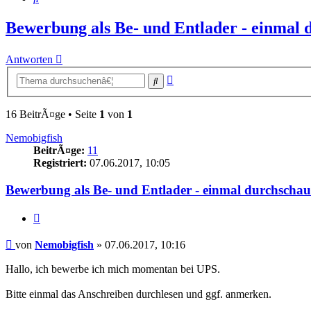
Bewerbung als Be- und Entlader - einmal d
Antworten
Erweiterte
Suche
Suche
16 BeitrÃ¤ge • Seite
1
von
1
Nemobigfish
BeitrÃ¤ge:
11
Registriert:
07.06.2017, 10:05
Bewerbung als Be- und Entlader - einmal durchschaue
Zitieren
Beitrag
von
Nemobigfish
»
07.06.2017, 10:16
Hallo, ich bewerbe ich mich momentan bei UPS.
Bitte einmal das Anschreiben durchlesen und ggf. anmerken.