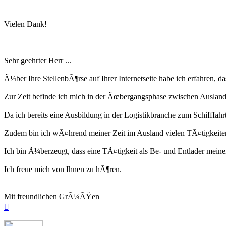
Vielen Dank!
Sehr geehrter Herr ...
Ã¼ber Ihre StellenbÃ¶rse auf Ihrer Internetseite habe ich erfahren, d
Zur Zeit befinde ich mich in der Ãœbergangsphase zwischen Ausland
Da ich bereits eine Ausbildung in der Logistikbranche zum Schifffah
Zudem bin ich wÃ¤hrend meiner Zeit im Ausland vielen TÃ¤tigkeiten
Ich bin Ã¼berzeugt, dass eine TÃ¤tigkeit als Be- und Entlader meinen
Ich freue mich von Ihnen zu hÃ¶ren.
Mit freundlichen GrÃ¼ÃŸen
Nach
oben