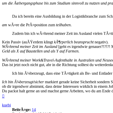
um die Ãœbergangsphase bis zum Studium sinnvoll zu nutzen und pra
Da ich bereits eine Ausbildung in der Logistikbranche zum Sch
am
wÃ¤re die PrÃ¤position zum
teilhaben
.
Zudem bin ich wÃ¤hrend meiner Zeit im Ausland vielen TÃ¤ti
Kein Passiv (auÃŸerdem klingt
kÃ¶rperlich beansprucht
negativ).
WÃ¤hrend meiner Zeit im Ausland
[geht es irgendwie genauer?!?!?! M
Geld als X auf Baustellen und als Y auf Farmen.
WÃ¤hrend meiner Work&Travel-Aufenthalte in Australien und Neuseelan
Das ist jetzt noch nicht gut, abr in die Richtung solltest du weiterd
Ich bin Ã¼berzeugt, dass eine TÃ¤tigkeit als Be- und Entlader 
Ich bin Ã¼berzeugt/sicher
markiert gerade keine Sicherheit sondern S
ob dir irgendwer abnimmt, dass deine Interessen wirklich in einem Job
Du packst halt gerne an und machst gerne Arbeiten, wo du am Ende der
Nach
oben
kuebi
BeitrÃ¤ge:
14