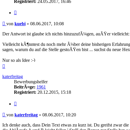
Registriert:
24.05.2017, 16:46
Zitieren
Beitrag
von
kuebi
»
08.06.2017, 10:08
Der Antwort ist glaube ich nichts hinzuzufÃ¼gen, auÃŸer vielleicht: 
Vielleicht kÃ¶nntest du noch mehr Ã¼ber deine bisherigen Erfahrung
sagen, warum du auf die Stelle gestoÃŸen bist ... suchst du neue H
Nur so als Idee
Nach
oben
katerfreitag
Bewerbungshelfer
BeitrÃ¤ge:
1961
Registriert:
20.12.2015, 15:18
Zitieren
Beitrag
von
katerfreitag
»
08.06.2017, 10:20
Ich denke auch, dass Dein Text etwas zu kurz ist. Du greifst zwar di