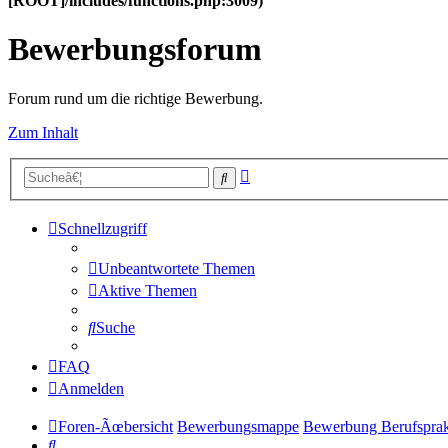
[ROOT]/includes/functions.php:3009)
Bewerbungsforum
Forum rund um die richtige Bewerbung.
Zum Inhalt
Erweiterte
Suche
Suche
Schnellzugriff
Unbeantwortete Themen
Aktive Themen
Suche
FAQ
Anmelden
Foren-Ãœbersicht
Bewerbungsmappe
Bewerbung Berufsprak
Suche