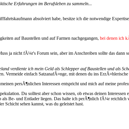
ktische Erfahrungen im Berufsleben zu sammeln...
ifffahrtskaufmann absolviert habe, besitze ich die notwendige Expertis
gkeiten auf Baustellen und auf Farmen nachgegangen,
bei denen ich k
uss ja nicht fÃ¼r's Forum sein, aber im Anschreiben sollte das dann s
d verdiente ich mein Geld als Schlepper auf Baustellen und als Schafs
enken. Vermeide einfach SatzanafÃ¤nge, mit denen du ins ErzÃ¤hlerische 
meinen persÃ¶nlichen Interessen entspricht und mich auf meine professi
pekulation. Du solltest aber schon wissen, ob etwas deinen Interessen 
 als Be- und Entlader liegen. Das halte ich perÃ¶nlich fÃ¼r reichlich 
 Schicht sehen kannst, was du geleistet hast.