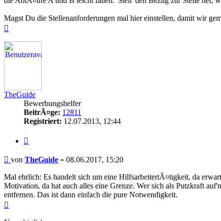
die AblÃ¤ufe A und B leicht fallen.' Stell' den Bezug zur Stelle her, 
Magst Du die Stellenanforderungen mal hier einstellen, damit wir 
Nach
oben
TheGuide
Bewerbungshelfer
BeitrÃ¤ge:
12811
Registriert:
12.07.2013, 12:44
Zitieren
Beitrag
von
TheGuide
»
08.06.2017, 15:20
Mal ehrlich: Es handelt sich um eine HilfsarbeitertÃ¤tigkeit, da erw
Motivation, da hat auch alles eine Grenze. Wer sich als Putzkraft a
entfernen. Das ist dann einfach die pure Notwendigkeit.
Nach
oben