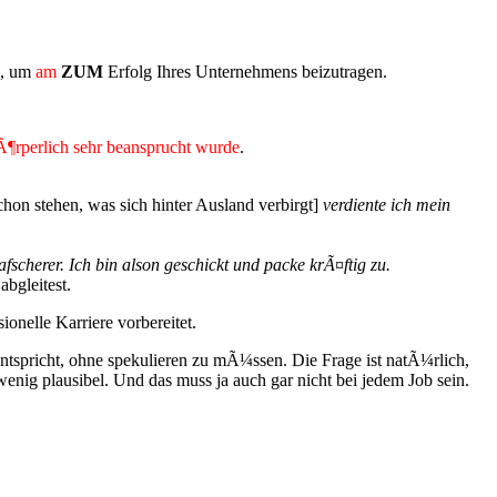
e, um
am
ZUM
Erfolg Ihres Unternehmens beizutragen.
Ã¶rperlich sehr beansprucht wurde
.
chon stehen, was sich hinter Ausland verbirgt]
verdiente ich mein
cherer. Ich bin alson geschickt und packe krÃ¤ftig zu.
abgleitest.
onelle Karriere vorbereitet.
entspricht, ohne spekulieren zu mÃ¼ssen. Die Frage ist natÃ¼rlich,
wenig plausibel. Und das muss ja auch gar nicht bei jedem Job sein.