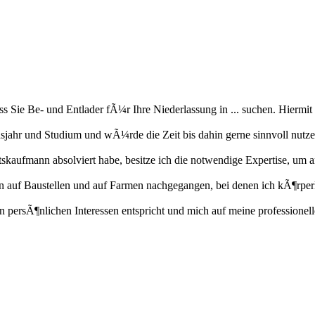
ass Sie Be- und Entlader fÃ¼r Ihre Niederlassung in ... suchen. Hiermi
sjahr und Studium und wÃ¼rde die Zeit bis dahin gerne sinnvoll nutz
rtskaufmann absolviert habe, besitze ich die notwendige Expertise, um
 auf Baustellen und auf Farmen nachgegangen, bei denen ich kÃ¶rperl
 persÃ¶nlichen Interessen entspricht und mich auf meine professionelle