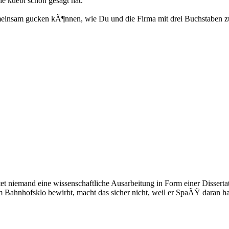
wie kuebi schon gesagt hat.
gemeinsam gucken kÃ¶nnen, wie Du und die Firma mit drei Buchstaben 
artet niemand eine wissenschaftliche Ausarbeitung in Form einer Disser
uf'm Bahnhofsklo bewirbt, macht das sicher nicht, weil er SpaÃŸ dara