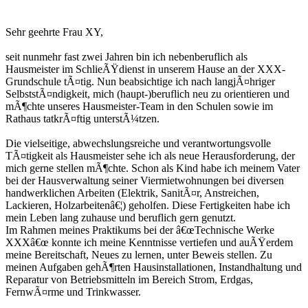
Sehr geehrte Frau XY,
seit nunmehr fast zwei Jahren bin ich nebenberuflich als
Hausmeister im SchlieÃŸdienst in unserem Hause an der XXX-
Grundschule tÃ¤tig. Nun beabsichtige ich nach langjÃ¤hriger
SelbststÃ¤ndigkeit, mich (haupt-)beruflich neu zu orientieren und
mÃ¶chte unseres Hausmeister-Team in den Schulen sowie im
Rathaus tatkrÃ¤ftig unterstÃ¼tzen.
Die vielseitige, abwechslungsreiche und verantwortungsvolle
TÃ¤tigkeit als Hausmeister sehe ich als neue Herausforderung, der
mich gerne stellen mÃ¶chte. Schon als Kind habe ich meinem Vater
bei der Hausverwaltung seiner Viermietwohnungen bei diversen
handwerklichen Arbeiten (Elektrik, SanitÃ¤r, Anstreichen,
Lackieren, Holzarbeitenâ€¦) geholfen. Diese Fertigkeiten habe ich
mein Leben lang zuhause und beruflich gern genutzt.
Im Rahmen meines Praktikums bei der â€œTechnische Werke
XXXâ€œ konnte ich meine Kenntnisse vertiefen und auÃŸerdem
meine Bereitschaft, Neues zu lernen, unter Beweis stellen. Zu
meinen Aufgaben gehÃ¶rten Hausinstallationen, Instandhaltung und
Reparatur von Betriebsmitteln im Bereich Strom, Erdgas,
FernwÃ¤rme und Trinkwasser.