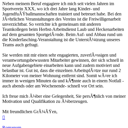
Neben meinem Beruf engagiere ich mich seit vielen Jahren im
Sportverein XXX, wo ich drei Jahre lang Kinder- und
JugendfuÃŸballmannschaften trainiert und betreuet habe. Bei den
JÃ¤hrlichen Veranstaltungen des Vereins ist die Freiwilligenarbeit
unverzichtbar. So verrichte ich gemeinsam mit anderen
Teamkollegen beim Herbst-Arbeitsdienst Laub und Heckenarbeiten
auf dem gesamten SportgelÃ¤nde. Beim Auf- und Abbau rund um
die Kinderfasching-Veranstaltung ist die UnterstÃ¼tzung unseres
Teams auch gefragt.
Sie werden mit mir einen sehr engagierten, zuverlÃ¤ssigen und
verantwortungsbewussten Mitarbeiter gewinnen, der sich schnell in
neue Aufgabengebiete einarbeiten kann und zudem motiviert und
belastbar ist. Gut ist, dass die einzelnen ArbeitsplÃ¤tze nur rund 2
Kilometer von meiner Wohnung entfernt sind. Somit wÃ¤re ich
immer in wenigen Minuten da und kÃ¶nnte auch in einem Notfall -
auch abends oder am Wochenende- schnell vor Ort sein.
Ich freue mich Ã¼ber eine Gelegenheit, Sie persÃ¶nlich von meiner
Motivation und Qualifikation zu Ã¼berzeugen.
Mit freundlichen GrÃ¼ÃŸen,
Nach
oben
Romanum