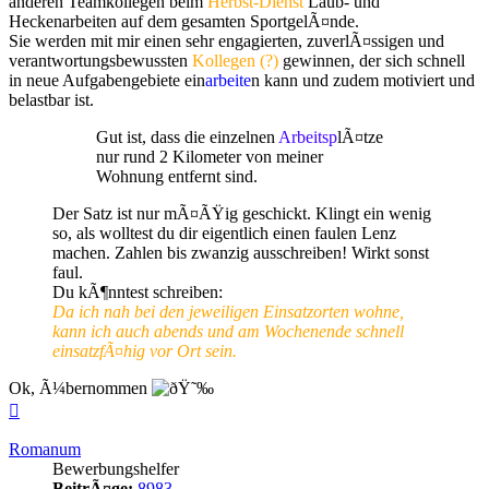
anderen Teamkollegen beim
Herbst-Dienst
Laub- und
Heckenarbeiten auf dem gesamten SportgelÃ¤nde.
Sie werden mit mir einen sehr engagierten, zuverlÃ¤ssigen und
verantwortungsbewussten
Kollegen (?)
gewinnen, der sich schnell
in neue Aufgabengebiete ein
arbeite
n kann und zudem motiviert und
belastbar ist.
Gut ist, dass die einzelnen
Arbeitsp
lÃ¤tze
nur rund 2 Kilometer von meiner
Wohnung entfernt sind.
Der Satz ist nur mÃ¤ÃŸig geschickt. Klingt ein wenig
so, als wolltest du dir eigentlich einen faulen Lenz
machen. Zahlen bis zwanzig ausschreiben! Wirkt sonst
faul.
Du kÃ¶nntest schreiben:
Da ich nah bei den jeweiligen Einsatzorten wohne,
kann ich auch abends und am Wochenende schnell
einsatzfÃ¤hig vor Ort sein.
Ok, Ã¼bernommen
Nach
oben
Romanum
Bewerbungshelfer
BeitrÃ¤ge:
8983