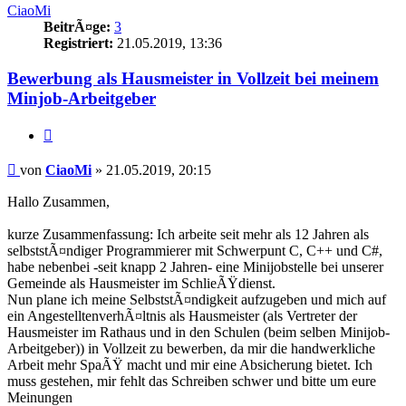
CiaoMi
BeitrÃ¤ge:
3
Registriert:
21.05.2019, 13:36
Bewerbung als Hausmeister in Vollzeit bei meinem
Minjob-Arbeitgeber
Zitieren
Beitrag
von
CiaoMi
»
21.05.2019, 20:15
Hallo Zusammen,
kurze Zusammenfassung: Ich arbeite seit mehr als 12 Jahren als
selbststÃ¤ndiger Programmierer mit Schwerpunt C, C++ und C#,
habe nebenbei -seit knapp 2 Jahren- eine Minijobstelle bei unserer
Gemeinde als Hausmeister im SchlieÃŸdienst.
Nun plane ich meine SelbststÃ¤ndigkeit aufzugeben und mich auf
ein AngestelltenverhÃ¤ltnis als Hausmeister (als Vertreter der
Hausmeister im Rathaus und in den Schulen (beim selben Minijob-
Arbeitgeber)) in Vollzeit zu bewerben, da mir die handwerkliche
Arbeit mehr SpaÃŸ macht und mir eine Absicherung bietet. Ich
muss gestehen, mir fehlt das Schreiben schwer und bitte um eure
Meinungen