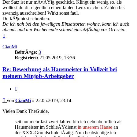
Der Satz ist nur mÃ¤ÃŸig geschickt. Klingt ein wenig so, als
wolltest du dir eigentlich einen faulen Lenz machen. Zahlen bis
zwanzig ausschreiben! Wirkt sonst faul.
Du kÃ¶nntest schreiben:
Da ich nah bei den jeweiligen Einsatzorten wohne, kann ich auch
abends und am Wochenende schnell einsatzfÃ¤hig vor Ort sein.
Nach
oben
CiaoMi
BeitrÃ¤ge:
3
Registriert:
21.05.2019, 13:36
Re: Bewerbung als Hausmeister in Vollzeit bei
meinem Minjob-Arbeitgeber
Zitieren
Beitrag
von
CiaoMi
»
22.05.2019, 23:14
Vielen Dank TheGuide,
seit nunmehr fast zwei Jahren bin ich nebenberuflich als
Hausmeister im SchlieÃŸdienst
in unserem Hause
an
der XXX-Grundschule tÃ¤tig. Nun beabsichtige ich