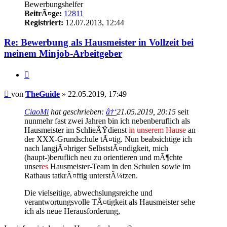
Bewerbungshelfer
BeitrÃ¤ge:
12811
Registriert:
12.07.2013, 12:44
Re: Bewerbung als Hausmeister in Vollzeit bei
meinem Minjob-Arbeitgeber
Zitieren
Beitrag
von
TheGuide
»
22.05.2019, 17:49
CiaoMi
hat geschrieben:
â†‘
21.05.2019, 20:15
seit
nunmehr fast zwei Jahren bin ich nebenberuflich als
Hausmeister im SchlieÃŸdienst
in unserem Hause
an
der XXX-Grundschule tÃ¤tig. Nun beabsichtige ich
nach langjÃ¤hriger SelbststÃ¤ndigkeit, mich
(haupt-)beruflich neu zu orientieren und mÃ¶chte
unser
es
Hausmeister-Team in den Schulen sowie im
Rathaus tatkrÃ¤ftig unterstÃ¼tzen.
Die vielseitige, abwechslungsreiche und
verantwortungsvolle TÃ¤tigkeit als Hausmeister sehe
ich als neue Herausforderung,