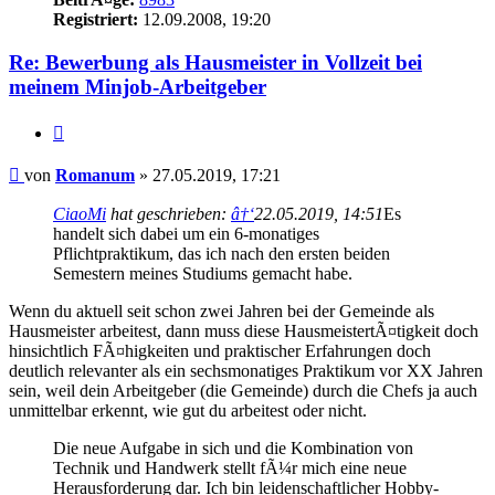
Registriert:
12.09.2008, 19:20
Re: Bewerbung als Hausmeister in Vollzeit bei
meinem Minjob-Arbeitgeber
Zitieren
Beitrag
von
Romanum
»
27.05.2019, 17:21
CiaoMi
hat geschrieben:
â†‘
22.05.2019, 14:51
Es
handelt sich dabei um ein 6-monatiges
Pflichtpraktikum, das ich nach den ersten beiden
Semestern meines Studiums gemacht habe.
Wenn du aktuell seit schon zwei Jahren bei der Gemeinde als
Hausmeister arbeitest, dann muss diese HausmeistertÃ¤tigkeit doch
hinsichtlich FÃ¤higkeiten und praktischer Erfahrungen doch
deutlich relevanter als ein sechsmonatiges Praktikum vor XX Jahren
sein, weil dein Arbeitgeber (die Gemeinde) durch die Chefs ja auch
unmittelbar erkennt, wie gut du arbeitest oder nicht.
Die neue Aufgabe in sich und die Kombination von
Technik und Handwerk stellt fÃ¼r mich eine neue
Herausforderung dar. Ich bin leidenschaftlicher Hobby-