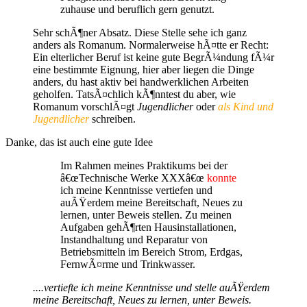
zuhause und beruflich gern genutzt.
Sehr schÃ¶ner Absatz. Diese Stelle sehe ich ganz
anders als Romanum. Normalerweise hÃ¤tte er Recht:
Ein elterlicher Beruf ist keine gute BegrÃ¼ndung fÃ¼r
eine bestimmte Eignung, hier aber liegen die Dinge
anders, du hast aktiv bei handwerklichen Arbeiten
geholfen. TatsÃ¤chlich kÃ¶nntest du aber, wie
Romanum vorschlÃ¤gt
Jugendlicher
oder
als Kind und
Jugendlicher
schreiben.
Danke, das ist auch eine gute Idee
Im Rahmen meines Praktikums bei der
â€œTechnische Werke XXXâ€œ
konnte
ich meine Kenntnisse vertiefen und
auÃŸerdem meine Bereitschaft, Neues zu
lernen, unter Beweis stellen. Zu meinen
Aufgaben gehÃ¶rten Hausinstallationen,
Instandhaltung und Reparatur von
Betriebsmitteln im Bereich Strom, Erdgas,
FernwÃ¤rme und Trinkwasser.
....vertiefte ich meine Kenntnisse und stelle auÃŸerdem
meine Bereitschaft, Neues zu lernen, unter Beweis.