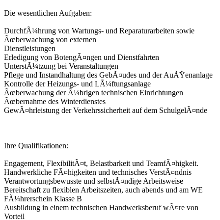
Die wesentlichen Aufgaben:
DurchfÃ¼hrung von Wartungs- und Reparaturarbeiten sowie
Ãœberwachung von externen
Dienstleistungen
Erledigung von BotengÃ¤ngen und Dienstfahrten
UnterstÃ¼tzung bei Veranstaltungen
Pflege und Instandhaltung des GebÃ¤udes und der AuÃŸenanlage
Kontrolle der Heizungs- und LÃ¼ftungsanlage
Ãœberwachung der Ã¼brigen technischen Einrichtungen
Ãœbernahme des Winterdienstes
GewÃ¤hrleistung der Verkehrssicherheit auf dem SchulgelÃ¤nde
Ihre Qualifikationen:
Engagement, FlexibilitÃ¤t, Belastbarkeit und TeamfÃ¤higkeit.
Handwerkliche FÃ¤higkeiten und technisches VerstÃ¤ndnis
Verantwortungsbewusste und selbstÃ¤ndige Arbeitsweise
Bereitschaft zu flexiblen Arbeitszeiten, auch abends und am WE
FÃ¼hrerschein Klasse B
Ausbildung in einem technischen Handwerksberuf wÃ¤re von
Vorteil