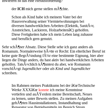
Inwiefern ist das eine Herausforderung?
der
ICH
mich gerne stellen mÃ¶chte.
Schon als Kind habe ich meinem Vater bei der
Hausverwaltung seiner Viermietwohnungen bei
diversen handwerklichen Arbeiten (Elektrik, SanitÃ¤r,
Anstreichen, Lackieren, Holzarbeitenâ€¦) geholfen.
Diese Fertigkeiten habe ich mein Leben lang zuhause
und beruflich gern genutzt.
Sehr schÃ¶ner Absatz. Diese Stelle sehe ich ganz anders als
Romanum. Normalerweise hÃ¤tte er Recht: Ein elterlicher Beruf ist
keine gute BegrÃ¼ndung fÃ¼r eine bestimmte Eignung, hier aber
liegen die Dinge anders, du hast aktiv bei handwerklichen Arbeiten
geholfen. TatsÃ¤chlich kÃ¶nntest du aber, wie Romanum
vorschlÃ¤gt
Jugendlicher
oder
als Kind und Jugendlicher
schreiben.
Im Rahmen meines Praktikums bei der â€œTechnische
Werke XXXâ€œ
konnte
ich meine Kenntnisse
vertiefen und auÃŸerdem meine Bereitschaft, Neues
zu lernen, unter Beweis stellen. Zu meinen Aufgaben
gehÃ¶rten Hausinstallationen, Instandhaltung und
Reparatur von Betriebsmitteln im Bereich Strom,