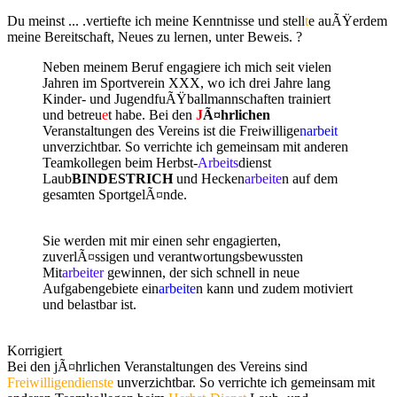
Du meinst ... .vertiefte ich meine Kenntnisse und stell
t
e auÃŸerdem
meine Bereitschaft, Neues zu lernen, unter Beweis. ?
Neben meinem Beruf engagiere ich mich seit vielen
Jahren im Sportverein XXX, wo ich drei Jahre lang
Kinder- und JugendfuÃŸballmannschaften trainiert
und betreu
e
t habe. Bei den
J
Ã¤hrlichen
Veranstaltungen des Vereins ist die Freiwillige
narbeit
unverzichtbar. So verrichte ich gemeinsam mit anderen
Teamkollegen beim Herbst-
Arbeits
dienst
Laub
BINDESTRICH
und Hecken
arbeite
n auf dem
gesamten SportgelÃ¤nde.
Sie werden mit mir einen sehr engagierten,
zuverlÃ¤ssigen und verantwortungsbewussten
Mit
arbeiter
gewinnen, der sich schnell in neue
Aufgabengebiete ein
arbeite
n kann und zudem motiviert
und belastbar ist.
Korrigiert
Bei den jÃ¤hrlichen Veranstaltungen des Vereins sind
Freiwilligendienste
unverzichtbar. So verrichte ich gemeinsam mit