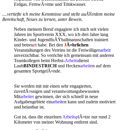
Erdgas, FernwÃ¤rme und Trinkwasser.
....vertiefte ich meine Kenntnisse und stelle auÃŸerdem meine
Bereitschaft, Neues zu lernen, unter Beweis.
Neben meinem Beruf engagiere ich mich seit vielen
Jahren im Sportverein XXX, wo ich drei Jahre lang
Kinder- und JugendfuÃŸballmannschaften trainiert
und betreu
e
t habe. Bei den
J
Ã¤hrlichen
Veranstaltungen des Vereins ist die Freiwillige
narbeit
unverzichtbar. So verrichte ich gemeinsam mit anderen
Teamkollegen beim Herbst-
Arbeits
dienst
Laub
BINDESTRICH
und Hecken
arbeite
n auf dem
gesamten SportgelÃ¤nde.
Sie werden mit mir einen sehr engagierten,
zuverlÃ¤ssigen und verantwortungsbewussten
Mit
arbeiter
gewinnen, der sich schnell in neue
Aufgabengebiete ein
arbeite
n kann und zudem motiviert
und belastbar ist.
Gut ist, dass die einzelnen
Arbeitsp
lÃ¤tze nur rund 2
Kilometer von meiner Wohnung entfernt sind.