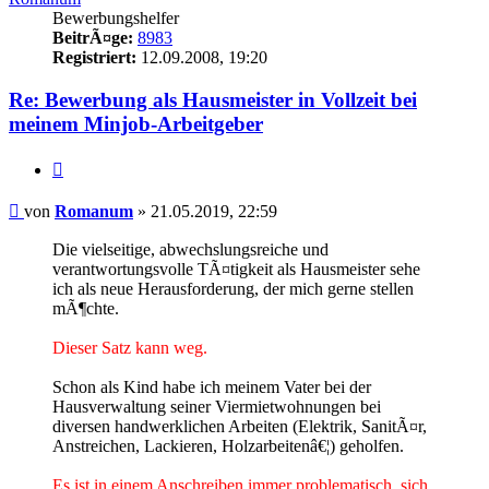
Bewerbungshelfer
BeitrÃ¤ge:
8983
Registriert:
12.09.2008, 19:20
Re: Bewerbung als Hausmeister in Vollzeit bei
meinem Minjob-Arbeitgeber
Zitieren
Beitrag
von
Romanum
»
21.05.2019, 22:59
Die vielseitige, abwechslungsreiche und
verantwortungsvolle TÃ¤tigkeit als Hausmeister sehe
ich als neue Herausforderung, der mich gerne stellen
mÃ¶chte.
Dieser Satz kann weg.
Schon als Kind habe ich meinem Vater bei der
Hausverwaltung seiner Viermietwohnungen bei
diversen handwerklichen Arbeiten (Elektrik, SanitÃ¤r,
Anstreichen, Lackieren, Holzarbeitenâ€¦) geholfen.
Es ist in einem Anschreiben immer problematisch, sich