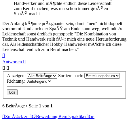
Handwerker und mÃ¶chte endlich diese Leidenschaft
zum Beruf machen, was mir schon immer groÃŸen
SpaÃŸ macht.
Der Anfang kÃ¶nnte prÃ¤gnanter sein, damit "neu" nicht doppelt
vorkommt. Und auch der SpaÃŸ am Ende kann weg, weil mit 2x
Leidenschaft sonst dreifach gemoppelt: "Die Kombination von
Technik und Handwerk stellt fÃ¼r mich eine neue Herausforderung
dar. Als leidenschaftlicher Hobby-Handwerker mÃ¶chte ich diese
Leidenschaft endlich zum Beruf machen."
Nach
oben
Antworten
Anzeigen:
Sortiere nach:
Richtung:
6 BeitrÃ¤ge • Seite
1
von
1
ZurÃ¼ck zu â€žBewerbung Berufspraktikerâ€œ