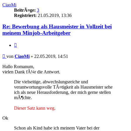
CiaoMi
BeitrÃ¤ge:
3
Registriert:
21.05.2019, 13:36
Re: Bewerbung als Hausmeister in Vollzeit bei
meinem Minjob-Arbeitgeber
Zitieren
Beitrag
von
CiaoMi
»
22.05.2019, 14:51
Hallo Romanum,
vielen Dank fÃ¼r die Antwort.
Die vielseitige, abwechslungsreiche und
verantwortungsvolle TÃ¤tigkeit als Hausmeister sehe
ich als neue Herausforderung, der mich gerne stellen
mÃ¶chte.
Dieser Satz kann weg.
Ok
Schon als Kind habe ich meinem Vater bei der