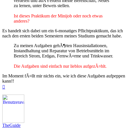
vertiefen und auÃŸerdem meine Bereitschaft, Neues
zu lernen, unter Beweis stellen.
Ist dieses Praktikum der Minijob oder noch etwas
anderes?
Es handelt sich dabei um ein 6-monatiges Pflichtpraktikum, das ich
nach den ersten beiden Semestern meines Studiums gemacht habe.
Zu meinen Aufgaben gehÃ¶rten Hausinstallationen,
Instandhaltung und Reparatur von Betriebsmitteln im
Bereich Strom, Erdgas, FernwÃ¤rme und Trinkwasser.
Die Aufgaben sind einfach nur lieblos aufgezÃ¤hlt.
Im Moment fÃ¤llt mir nichts ein, wie ich diese Aufgaben aufpeppen
kann!!
Nach
oben
TheGuide