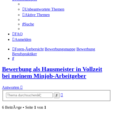
Unbeantwortete Themen
Aktive Themen
Suche
FAQ
Anmelden
Foren-Ãœbersicht
Bewerbungsmappe
Bewerbung
Berufspraktiker
Suche
Bewerbung als Hausmeister in Vollzeit
bei meinem Minjob-Arbeitgeber
Antworten
Erweiterte
Suche
Suche
6 BeitrÃ¤ge • Seite
1
von
1