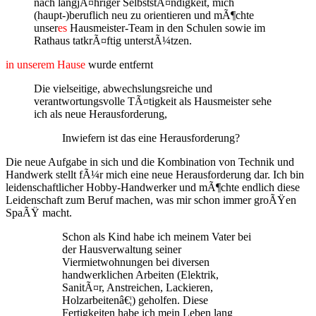
nach langjÃ¤hriger SelbststÃ¤ndigkeit, mich
(haupt-)beruflich neu zu orientieren und mÃ¶chte
unser
es
Hausmeister-Team in den Schulen sowie im
Rathaus tatkrÃ¤ftig unterstÃ¼tzen.
in unserem Hause
wurde entfernt
Die vielseitige, abwechslungsreiche und
verantwortungsvolle TÃ¤tigkeit als Hausmeister sehe
ich als neue Herausforderung,
Inwiefern ist das eine Herausforderung?
Die neue Aufgabe in sich und die Kombination von Technik und
Handwerk stellt fÃ¼r mich eine neue Herausforderung dar. Ich bin
leidenschaftlicher Hobby-Handwerker und mÃ¶chte endlich diese
Leidenschaft zum Beruf machen, was mir schon immer groÃŸen
SpaÃŸ macht.
Schon als Kind habe ich meinem Vater bei
der Hausverwaltung seiner
Viermietwohnungen bei diversen
handwerklichen Arbeiten (Elektrik,
SanitÃ¤r, Anstreichen, Lackieren,
Holzarbeitenâ€¦) geholfen. Diese
Fertigkeiten habe ich mein Leben lang