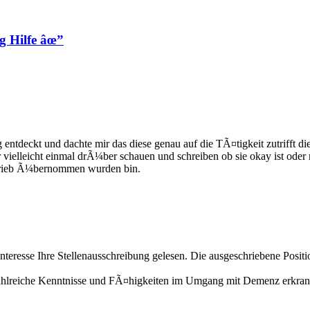
g Hilfe âœ”
ng entdeckt und dachte mir das diese genau auf die TÃ¤tigkeit zutrifft
vielleicht einmal drÃ¼ber schauen und schreiben ob sie okay ist oder
etrieb Ã¼bernommen wurden bin.
eresse Ihre Stellenausschreibung gelesen. Die ausgeschriebene Positi
ch zahlreiche Kenntnisse und FÃ¤higkeiten im Umgang mit Demenz erkr