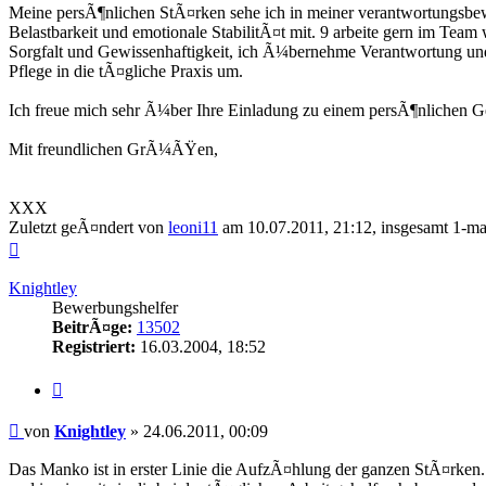
Meine persÃ¶nlichen StÃ¤rken sehe ich in meiner verantwortungsbew
Belastbarkeit und emotionale StabilitÃ¤t mit. 9 arbeite gern im Tea
Sorgfalt und Gewissenhaftigkeit, ich Ã¼bernehme Verantwortung und
Pflege in die tÃ¤gliche Praxis um.
Ich freue mich sehr Ã¼ber Ihre Einladung zu einem persÃ¶nlichen 
Mit freundlichen GrÃ¼ÃŸen,
XXX
Zuletzt geÃ¤ndert von
leoni11
am 10.07.2011, 21:12, insgesamt 1-ma
Nach
oben
Knightley
Bewerbungshelfer
BeitrÃ¤ge:
13502
Registriert:
16.03.2004, 18:52
Zitieren
Beitrag
von
Knightley
»
24.06.2011, 00:09
Das Manko ist in erster Linie die AufzÃ¤hlung der ganzen StÃ¤rken