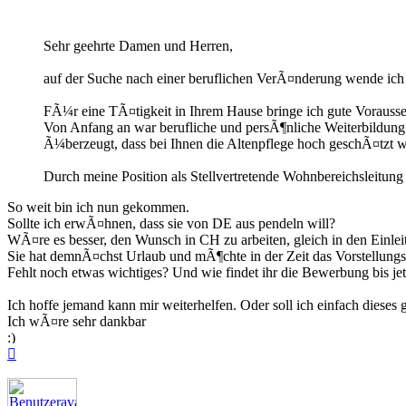
Sehr geehrte Damen und Herren,
auf der Suche nach einer beruflichen VerÃ¤nderung wende ich m
FÃ¼r eine TÃ¤tigkeit in Ihrem Hause bringe ich gute Vorauss
Von Anfang an war berufliche und persÃ¶nliche Weiterbildung
Ã¼berzeugt, dass bei Ihnen die Altenpflege hoch geschÃ¤tzt w
Durch meine Position als Stellvertretende Wohnbereichsleitun
So weit bin ich nun gekommen.
Sollte ich erwÃ¤hnen, dass sie von DE aus pendeln will?
WÃ¤re es besser, den Wunsch in CH zu arbeiten, gleich in den Einlei
Sie hat demnÃ¤chst Urlaub und mÃ¶chte in der Zeit das Vorstellungs
Fehlt noch etwas wichtiges? Und wie findet ihr die Bewerbung bis jet
Ich hoffe jemand kann mir weiterhelfen. Oder soll ich einfach diese
Ich wÃ¤re sehr dankbar
Nach
oben