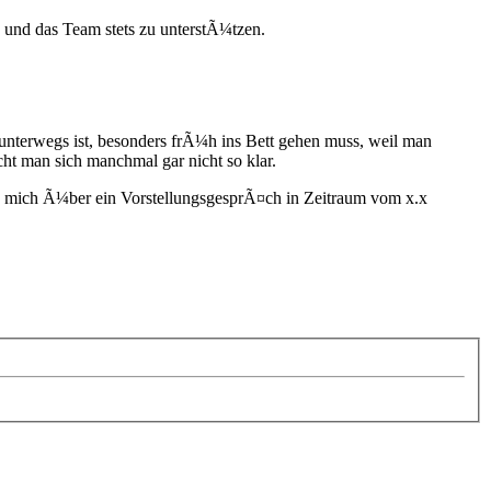
 und das Team stets zu unterstÃ¼tzen.
 unterwegs ist, besonders frÃ¼h ins Bett gehen muss, weil man
cht man sich manchmal gar nicht so klar.
ue mich Ã¼ber ein VorstellungsgesprÃ¤ch in Zeitraum vom x.x