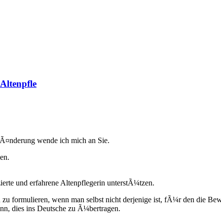
Altenpfle
erÃ¤nderung wende ich mich an Sie.
en.
ierte und erfahrene Altenpflegerin unterstÃ¼tzen.
n zu formulieren, wenn man selbst nicht derjenige ist, fÃ¼r den die Be
ann, dies ins Deutsche zu Ã¼bertragen.