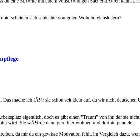
ass du eine StÃ¤rke mit einem vollstÃ¤ndigen Satz erklÃ¤ren kannst. H
unterscheiden sich schlechte von guten Wohnbereichsleitern?
npflege
as mache ich fÃ¼r sie schon seit klein auf, da wir nicht deutschen Ur
beitsplatz eigentlich, doch es gibt einen "Traum" von ihr, der sie nicht
zahlt wird. Sie wÃ¼rde dann gern hier wohnen und dorthin pendeln.
reiben, da mir da ein gewisse Motivation fehlt, im Vergleich dazu, wen