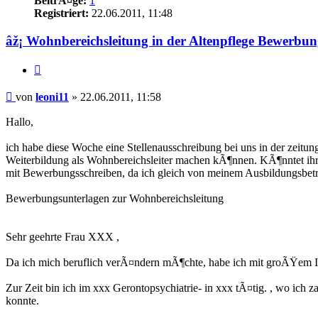
BeitrÃ¤ge:
1
Registriert:
22.06.2011, 11:48
âž¡ Wohnbereichsleitung in der Altenpflege Bewerbun
Zitieren
Beitrag
von
leoni11
»
22.06.2011, 11:58
Hallo,
ich habe diese Woche eine Stellenausschreibung bei uns in der zeitu
Weiterbildung als Wohnbereichsleiter machen kÃ¶nnen. KÃ¶nntet ihr 
mit Bewerbungsschreiben, da ich gleich von meinem Ausbildungsb
Bewerbungsunterlagen zur Wohnbereichsleitung
Sehr geehrte Frau XXX ,
Da ich mich beruflich verÃ¤ndern mÃ¶chte, habe ich mit groÃŸem Int
Zur Zeit bin ich im xxx Gerontopsychiatrie- in xxx tÃ¤tig. , wo i
konnte.