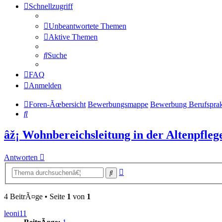
Schnellzugriff
Unbeantwortete Themen
Aktive Themen
Suche
FAQ
Anmelden
Foren-Ãœbersicht
Bewerbungsmappe
Bewerbung Berufsprak
Suche
âž¡ Wohnbereichsleitung in der Altenpfle
Antworten
Erweiterte
Suche
Suche
4 BeitrÃ¤ge • Seite
1
von
1
leoni11