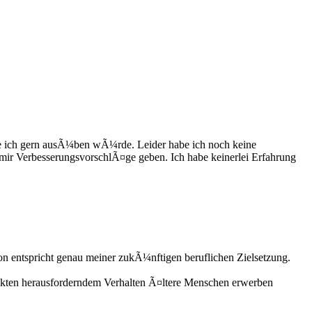
 die ich gern ausÃ¼ben wÃ¼rde. Leider habe ich noch keine
 mir VerbesserungsvorschlÃ¤ge geben. Ich habe keinerlei Erfahrung
on entspricht genau meiner zukÃ¼nftigen beruflichen Zielsetzung.
ankten herausforderndem Verhalten Ã¤ltere Menschen erwerben