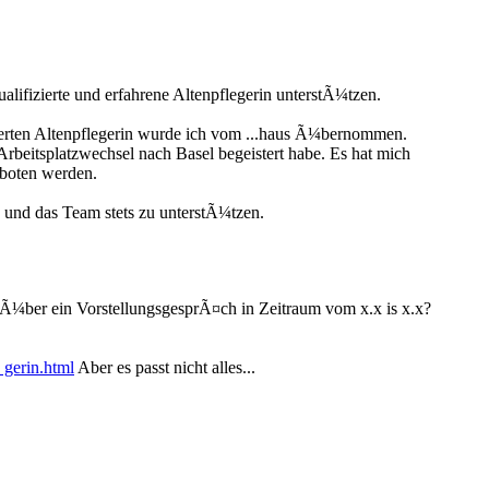
lifizierte und erfahrene Altenpflegerin unterstÃ¼tzen.
ierten Altenpflegerin wurde ich vom ...haus Ã¼bernommen.
beitsplatzwechsel nach Basel begeistert habe. Es hat mich
eboten werden.
 und das Team stets zu unterstÃ¼tzen.
 Ã¼ber ein VorstellungsgesprÃ¤ch in Zeitraum vom x.x is x.x?
 gerin.html
Aber es passt nicht alles...