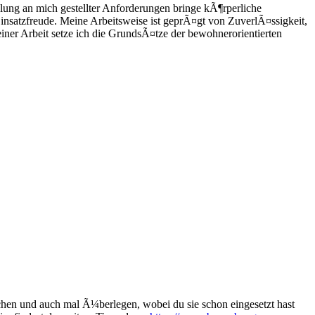
ung an mich gestellter Anforderungen bringe kÃ¶rperliche
insatzfreude. Meine Arbeitsweise ist geprÃ¤gt von ZuverlÃ¤ssigkeit,
ner Arbeit setze ich die GrundsÃ¤tze der bewohnerorientierten
hen und auch mal Ã¼berlegen, wobei du sie schon eingesetzt hast