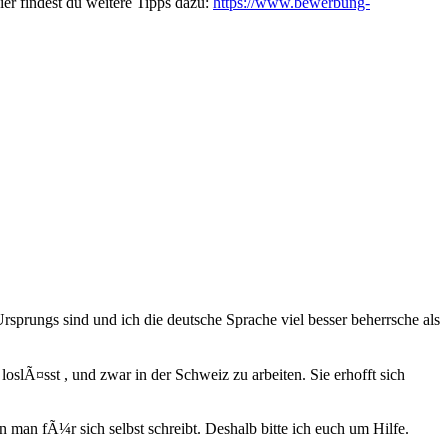
ier findest du weitere Tipps dazu:
https://www.bewerbung-
sprungs sind und ich die deutsche Sprache viel besser beherrsche als
 loslÃ¤sst , und zwar in der Schweiz zu arbeiten. Sie erhofft sich
n man fÃ¼r sich selbst schreibt. Deshalb bitte ich euch um Hilfe.