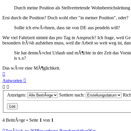
Durch meine Position als Stellvertretende Wohnbereichsleitun
Erst durch die Position? Doch wohl eher "in meiner Position", oder?
Sollte ich erwÃ¤hnen, dass sie von DE aus pendeln will?
Wie viel Fahrtzeit nimmt das pro Tag in Anspruch? Ich frage, weil G
besonders frÃ¼h aufstehen muss, weil die Arbeit so weit weg ist, dan
Sie hat demnÃ¤chst Urlaub und mÃ¶chte in der Zeit das Vorste
is x.x?
Das wÃ¤re eine MÃ¶glichkeit.
Nach
oben
Antworten
Anzeigen:
Sortiere nach:
Ric
4 BeitrÃ¤ge • Seite
1
von
1
ZurÃ¼ck zu â€žBewerbung Berufspraktikerâ€œ