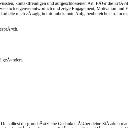
ussten, kontaktfreudigen und aufgeschlossenen Art. FÃ¼r die ErfÃ¼ll
m wie auch eigenverantwortlich und zeige Engagement, Motivation und E
 arbeite mich zÃ¼gig in mir unbekannte Aufgabenbereiche ein. Im mei
GesprÃ¤ch.
l geÃ¤ndert.
. Du solltest dir grundsÃ¤tzliche Gedanken Ã¼ber deine StÃ¤rken mac