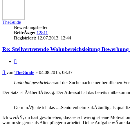
TheGuide
Bewerbungshelfer
BeitrÃ¤ge:
12811
Registriert:
12.07.2013, 12:44
Re: Stellvertretende Wohnbereichsleitung Bewerbung 
Zitieren
Beitrag
von
TheGuide
»
04.08.2015, 08:37
Lado hat geschrieben:
auf der Suche nach einer beruflichen V
Der Satz ist Ã¼berflÃ¼ssig. Der Adressat hat das bereits mitbekomm
Gern mÃ¶chte ich das ...-Seniorenheim zukÃ¼nftig als qualifiz
Ich weiÃŸ, du hast geschrieben, dass es schwierig ist eine Motivatio
warum sie gerne als Altenpflegerin arbeitet. Deine Aufgabe wÃ¤re d