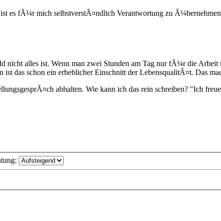
g ist es fÃ¼r mich selbstverstÃ¤ndlich Verantwortung zu Ã¼bernehmen
eld nicht alles ist. Wenn man zwei Stunden am Tag nur fÃ¼r die Arbeit
n ist das schon ein erheblicher Einschnitt der LebensqualitÃ¤t. Das ma
llungsgesprÃ¤ch abhalten. Wie kann ich das rein schreiben? "Ich fre
htung: