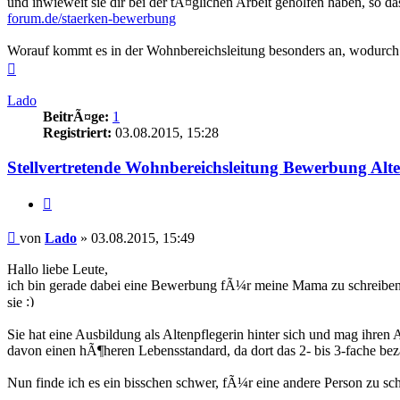
und inwieweit sie dir bei der tÃ¤glichen Arbeit geholfen haben, so d
forum.de/staerken-bewerbung
Worauf kommt es in der Wohnbereichsleitung besonders an, wodurch 
Nach
oben
Lado
BeitrÃ¤ge:
1
Registriert:
03.08.2015, 15:28
Stellvertretende Wohnbereichsleitung Bewerbung Alte
Zitieren
Beitrag
von
Lado
»
03.08.2015, 15:49
Hallo liebe Leute,
ich bin gerade dabei eine Bewerbung fÃ¼r meine Mama zu schreiben. D
sie
Sie hat eine Ausbildung als Altenpflegerin hinter sich und mag ihren Ar
davon einen hÃ¶heren Lebensstandard, da dort das 2- bis 3-fache be
Nun finde ich es ein bisschen schwer, fÃ¼r eine andere Person zu sch