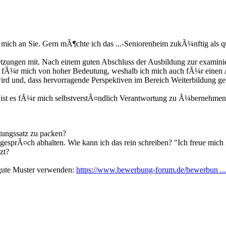
ich an Sie. Gern mÃ¶chte ich das ...-Seniorenheim zukÃ¼nftig als qua
etzungen mit. Nach einem guten Abschluss der Ausbildung zur examin
 fÃ¼r mich von hoher Bedeutung, weshalb ich mich auch fÃ¼r einen Ar
ird und, dass hervorragende Perspektiven im Bereich Weiterbildung g
g ist es fÃ¼r mich selbstverstÃ¤ndlich Verantwortung zu Ã¼bernehmen
tungssatz zu packen?
gesprÃ¤ch abhalten. Wie kann ich das rein schreiben? "Ich freue mich
zt?
s gute Muster verwenden:
https://www.bewerbung-forum.de/bewerbun ...