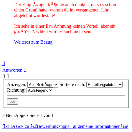
Der EmpfÃ¤nger kÃ¶nnte auch denken, dass es schon
einen Grund hatte, warum du im vergangenen Jahr
abgelehnt wurdest.
Ich sehe in einer ErwÃ¤hnung keinen Vorteil, aber ein
groÃŸer Nachteil wird es auch nicht sein.
Weiteres zum Bezug
.
Nach
oben
Antworten
Anzeigen:
Sortiere nach:
Richtung:
2 BeitrÃ¤ge • Seite
1
von
1
ZurÃ¼ck zu â€žBewerbungstipps - allgemeine Informationenâ€œ