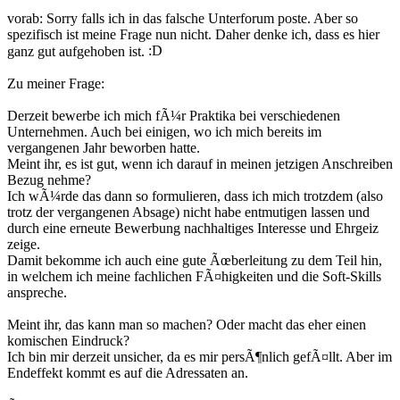
vorab: Sorry falls ich in das falsche Unterforum poste. Aber so
spezifisch ist meine Frage nun nicht. Daher denke ich, dass es hier
ganz gut aufgehoben ist.
Zu meiner Frage:
Derzeit bewerbe ich mich fÃ¼r Praktika bei verschiedenen
Unternehmen. Auch bei einigen, wo ich mich bereits im
vergangenen Jahr beworben hatte.
Meint ihr, es ist gut, wenn ich darauf in meinen jetzigen Anschreiben
Bezug nehme?
Ich wÃ¼rde das dann so formulieren, dass ich mich trotzdem (also
trotz der vergangenen Absage) nicht habe entmutigen lassen und
durch eine erneute Bewerbung nachhaltiges Interesse und Ehrgeiz
zeige.
Damit bekomme ich auch eine gute Ãœberleitung zu dem Teil hin,
in welchem ich meine fachlichen FÃ¤higkeiten und die Soft-Skills
anspreche.
Meint ihr, das kann man so machen? Oder macht das eher einen
komischen Eindruck?
Ich bin mir derzeit unsicher, da es mir persÃ¶nlich gefÃ¤llt. Aber im
Endeffekt kommt es auf die Adressaten an.