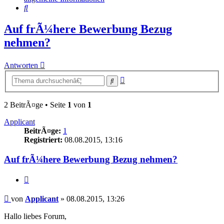
Suche
Auf frÃ¼here Bewerbung Bezug
nehmen?
Antworten
Erweiterte
Suche
Suche
2 BeitrÃ¤ge • Seite
1
von
1
Applicant
BeitrÃ¤ge:
1
Registriert:
08.08.2015, 13:16
Auf frÃ¼here Bewerbung Bezug nehmen?
Zitieren
Beitrag
von
Applicant
»
08.08.2015, 13:26
Hallo liebes Forum,