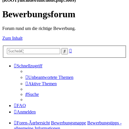
[ROOT]/includes/functions.php:3009)
Bewerbungsforum
Forum rund um die richtige Bewerbung.
Zum Inhalt
Erweiterte
Suche
Suche
Schnellzugriff
Unbeantwortete Themen
Aktive Themen
Suche
FAQ
Anmelden
Foren-Ãœbersicht
Bewerbungsmappe
Bewerbungstipps -
allgemeine Informationen