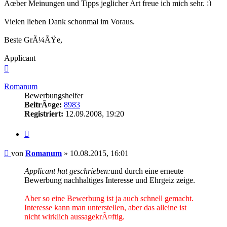
Ãœber Meinungen und Tipps jeglicher Art freue ich mich sehr.
Vielen lieben Dank schonmal im Voraus.
Beste GrÃ¼ÃŸe,
Applicant
Nach
oben
Romanum
Bewerbungshelfer
BeitrÃ¤ge:
8983
Registriert:
12.09.2008, 19:20
Zitieren
Beitrag
von
Romanum
»
10.08.2015, 16:01
Applicant hat geschrieben:
und durch eine erneute
Bewerbung nachhaltiges Interesse und Ehrgeiz zeige.
Aber so eine Bewerbung ist ja auch schnell gemacht.
Interesse kann man unterstellen, aber das alleine ist
nicht wirklich aussagekrÃ¤ftig.