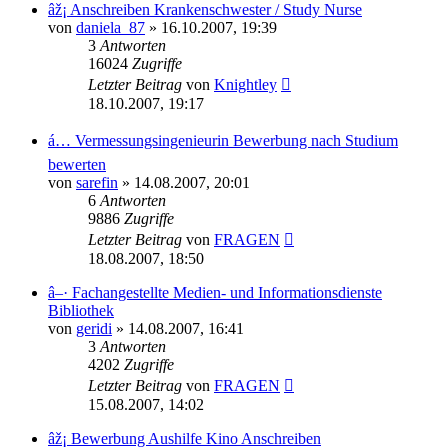
âž¡ Anschreiben Krankenschwester / Study Nurse
von
daniela_87
»
16.10.2007, 19:39
3
Antworten
16024
Zugriffe
Letzter Beitrag
von
Knightley
18.10.2007, 19:17
á… Vermessungsingenieurin Bewerbung nach Studium
bewerten
von
sarefin
»
14.08.2007, 20:01
6
Antworten
9886
Zugriffe
Letzter Beitrag
von
FRAGEN
18.08.2007, 18:50
â–· Fachangestellte Medien- und Informationsdienste
Bibliothek
von
geridi
»
14.08.2007, 16:41
3
Antworten
4202
Zugriffe
Letzter Beitrag
von
FRAGEN
15.08.2007, 14:02
âž¡ Bewerbung Aushilfe Kino Anschreiben