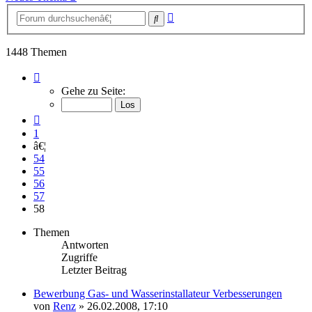
Erweiterte
Suche
Suche
1448 Themen
Seite
58
Gehe zu Seite:
von
58
Vorherige
1
â€¦
54
55
56
57
58
Themen
Antworten
Zugriffe
Letzter Beitrag
Bewerbung Gas- und Wasserinstallateur Verbesserungen
von
Renz
»
26.02.2008, 17:10