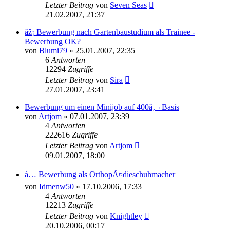
Letzter Beitrag
von
Seven Seas
21.02.2007, 21:37
âž¡ Bewerbung nach Gartenbaustudium als Trainee -
Bewerbung OK?
von
Blumi79
»
25.01.2007, 22:35
6
Antworten
12294
Zugriffe
Letzter Beitrag
von
Sira
27.01.2007, 23:41
Bewerbung um einen Minijob auf 400â‚¬ Basis
von
Artjom
»
07.01.2007, 23:39
4
Antworten
222616
Zugriffe
Letzter Beitrag
von
Artjom
09.01.2007, 18:00
á… Bewerbung als OrthopÃ¤dieschuhmacher
von
Idmenw50
»
17.10.2006, 17:33
4
Antworten
12213
Zugriffe
Letzter Beitrag
von
Knightley
20.10.2006, 00:17