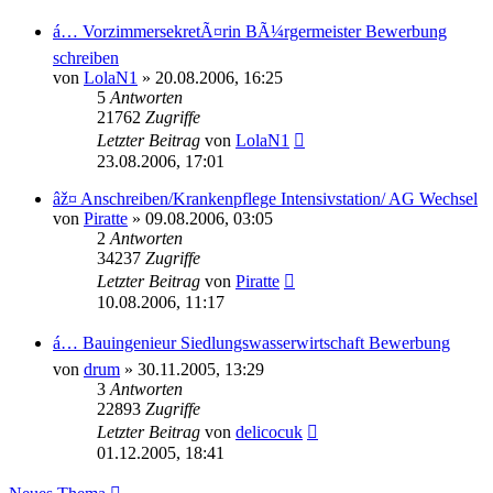
á… VorzimmersekretÃ¤rin BÃ¼rgermeister Bewerbung
schreiben
von
LolaN1
»
20.08.2006, 16:25
5
Antworten
21762
Zugriffe
Letzter Beitrag
von
LolaN1
23.08.2006, 17:01
âž¤ Anschreiben/Krankenpflege Intensivstation/ AG Wechsel
von
Piratte
»
09.08.2006, 03:05
2
Antworten
34237
Zugriffe
Letzter Beitrag
von
Piratte
10.08.2006, 11:17
á… Bauingenieur Siedlungswasserwirtschaft Bewerbung
von
drum
»
30.11.2005, 13:29
3
Antworten
22893
Zugriffe
Letzter Beitrag
von
delicocuk
01.12.2005, 18:41