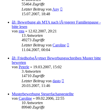
55464
Zugriffe
Letzter Beitrag
von
Any
15.07.2007, 18:48
âž¡ Bewerbung als MTA nach lÃ¤ngerer Familienpause -
bitte lesen
von
mta
»
12.02.2007, 20:21
13
Antworten
49273
Zugriffe
Letzter Beitrag
von
Caroline
11.04.2007, 00:04
âž¡ FriedhofsgÃ¤rtner Bewerbungsschreiben Muster bitte
bewerten
von
Peterle
»
19.03.2007, 15:02
3
Antworten
14710
Zugriffe
Letzter Beitrag
von
dasto
20.03.2007, 11:46
Musterbewerbung Steuerfachangestellte
von
Caroline
»
09.02.2006, 22:55
10
Antworten
89940
Zugriffe