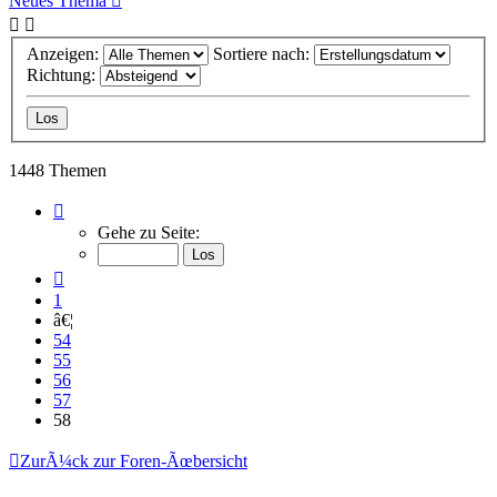
Neues Thema
Anzeigen:
Sortiere nach:
Richtung:
1448 Themen
Seite
58
Gehe zu Seite:
von
58
Vorherige
1
â€¦
54
55
56
57
58
ZurÃ¼ck zur Foren-Ãœbersicht