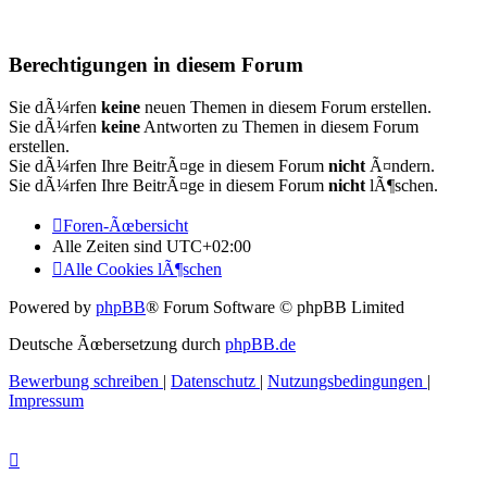
Berechtigungen in diesem Forum
Sie dÃ¼rfen
keine
neuen Themen in diesem Forum erstellen.
Sie dÃ¼rfen
keine
Antworten zu Themen in diesem Forum
erstellen.
Sie dÃ¼rfen Ihre BeitrÃ¤ge in diesem Forum
nicht
Ã¤ndern.
Sie dÃ¼rfen Ihre BeitrÃ¤ge in diesem Forum
nicht
lÃ¶schen.
Foren-Ãœbersicht
Alle Zeiten sind
UTC+02:00
Alle Cookies lÃ¶schen
Powered by
phpBB
® Forum Software © phpBB Limited
Deutsche Ãœbersetzung durch
phpBB.de
Bewerbung schreiben
|
Datenschutz
|
Nutzungsbedingungen
|
Impressum