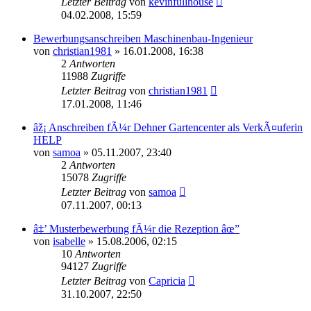
Letzter Beitrag
von
kevinfullhouse
04.02.2008, 15:59
Bewerbungsanschreiben Maschinenbau-Ingenieur
von
christian1981
»
16.01.2008, 16:38
2
Antworten
11988
Zugriffe
Letzter Beitrag
von
christian1981
17.01.2008, 11:46
âž¡ Anschreiben fÃ¼r Dehner Gartencenter als VerkÃ¤uferin
HELP
von
samoa
»
05.11.2007, 23:40
2
Antworten
15078
Zugriffe
Letzter Beitrag
von
samoa
07.11.2007, 00:13
â‡’ Musterbewerbung fÃ¼r die Rezeption âœ”
von
isabelle
»
15.08.2006, 02:15
10
Antworten
94127
Zugriffe
Letzter Beitrag
von
Capricia
31.10.2007, 22:50