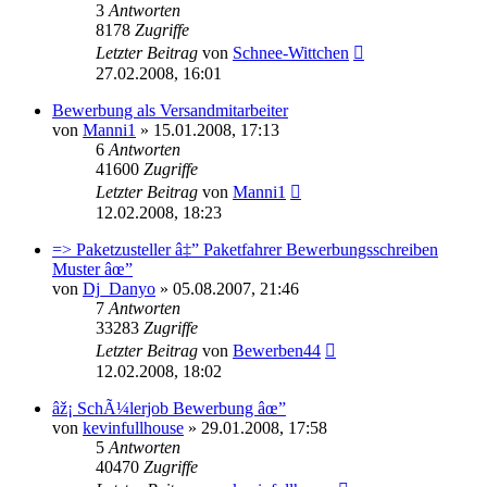
3
Antworten
8178
Zugriffe
Letzter Beitrag
von
Schnee-Wittchen
27.02.2008, 16:01
Bewerbung als Versandmitarbeiter
von
Manni1
»
15.01.2008, 17:13
6
Antworten
41600
Zugriffe
Letzter Beitrag
von
Manni1
12.02.2008, 18:23
=> Paketzusteller â‡” Paketfahrer Bewerbungsschreiben
Muster âœ”
von
Dj_Danyo
»
05.08.2007, 21:46
7
Antworten
33283
Zugriffe
Letzter Beitrag
von
Bewerben44
12.02.2008, 18:02
âž¡ SchÃ¼lerjob Bewerbung âœ”
von
kevinfullhouse
»
29.01.2008, 17:58
5
Antworten
40470
Zugriffe