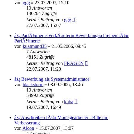
von
ggg
»
23.07.2007, 15:10
10
Antworten
130264
Zugriffe
Letzter Beitrag
von
ggg
27.07.2007, 15:07
âž¡ ParfÃ¼merie-VerkÃ¤uferin Bewerbungsschreiben fÃ¼r
ParfÃ¼merie
von
kussmund35
»
21.05.2006, 09:45
7
Antworten
48151
Zugriffe
Letzter Beitrag
von
FRAGEN
22.07.2007, 11:20
âž¡ Bewerbung als Systemadministrator
von
blackstorm
»
08.09.2006, 18:46
19
Antworten
54992
Zugriffe
Letzter Beitrag
von
kuba
19.07.2007, 16:49
âž¡ Anschreiben fÃ¼r Montagearbeiter - Bitte um
Verbesserung
von
Alcon
»
15.07.2007, 13:07
4
Antworten