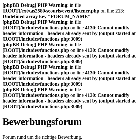
[phpBB Debug] PHP Warning
: in file
[ROOT]/ext/tas2580/seourls/event/listener.php
on line
213
:
Undefined array key "FORUM_NAME"
[phpBB Debug] PHP Warning
: in file
[ROOT]/includes/functions.php
on line
4130
:
Cannot modify
header information - headers already sent by (output started at
[ROOT]/includes/functions.php:3009)
[phpBB Debug] PHP Warning
: in file
[ROOT]/includes/functions.php
on line
4130
:
Cannot modify
header information - headers already sent by (output started at
[ROOT]/includes/functions.php:3009)
[phpBB Debug] PHP Warning
: in file
[ROOT]/includes/functions.php
on line
4130
:
Cannot modify
header information - headers already sent by (output started at
[ROOT]/includes/functions.php:3009)
[phpBB Debug] PHP Warning
: in file
[ROOT]/includes/functions.php
on line
4130
:
Cannot modify
header information - headers already sent by (output started at
[ROOT]/includes/functions.php:3009)
Bewerbungsforum
Forum rund um die richtige Bewerbung.