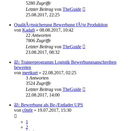
5280
Zugriffe
Letzter Beitrag
von
TheGuide
25.08.2017, 22:25
QualitÃ¤tssicherung Bewerbung fÃ¼r Produktion
von
Kadafi
»
08.08.2017, 10:42
22
Antworten
7806
Zugriffe
Letzter Beitrag
von
TheGuide
23.08.2017, 08:32
âž¡ Traineeprogramm Logistik Bewerbungsanschreiben
bewerten
von
mertkurt
»
22.08.2017, 02:25
3
Antworten
3524
Zugriffe
Letzter Beitrag
von
TheGuide
22.08.2017, 14:00
âž¡ Bewerbung als Be-/Entlader UPS
von
c0n0r
»
19.07.2017, 15:30
1
2