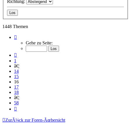
Richtung:
1448 Themen
Seite
16
Gehe zu Seite:
von
58
Vorherige
1
â€¦
14
15
16
17
18
â€¦
58
NÃ¤chste
ZurÃ¼ck zur Foren-Ãœbersicht