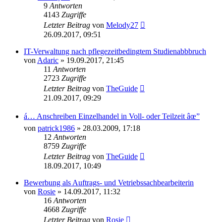
9
Antworten
4143
Zugriffe
Letzter Beitrag
von
Melody27
26.09.2017, 09:51
IT-Verwaltung nach pflegezeitbedingtem Studienabbbruch
von
Adaric
»
19.09.2017, 21:45
11
Antworten
2723
Zugriffe
Letzter Beitrag
von
TheGuide
21.09.2017, 09:29
á… Anschreiben Einzelhandel in Voll- oder Teilzeit âœ”
von
patrick1986
»
28.03.2009, 17:18
12
Antworten
8759
Zugriffe
Letzter Beitrag
von
TheGuide
18.09.2017, 10:49
Bewerbung als Auftrags- und Vetriebssachbearbeiterin
von
Rosie
»
14.09.2017, 11:32
16
Antworten
4668
Zugriffe
Letzter Beitrag
von
Rosie