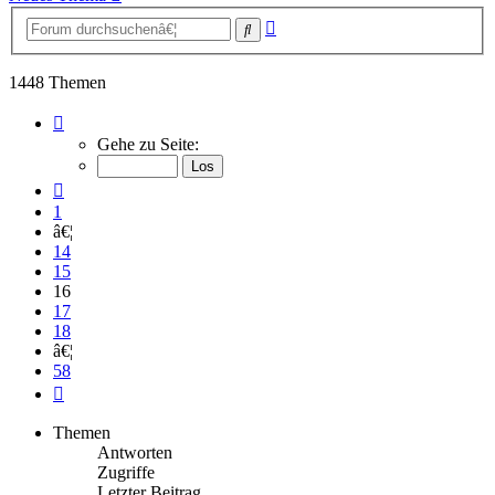
Erweiterte
Suche
Suche
1448 Themen
Seite
16
Gehe zu Seite:
von
58
Vorherige
1
â€¦
14
15
16
17
18
â€¦
58
NÃ¤chste
Themen
Antworten
Zugriffe
Letzter Beitrag