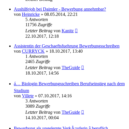
Aushilfejob bei Daimler - Bewerbung annehmbar?
von
Heinricke
»
08.05.2014, 22:21
5
Antworten
11756
Zugriffe
Letzter Beitrag
von
Kanitz
22.10.2017, 12:18
Assistentin der Geschaeftsfuehrung Bewerbungsschreiben
von
CURRYCK
»
18.10.2017, 13:40
1
Antworten
2465
Zugriffe
Letzter Beitrag
von
TheGuide
18.10.2017, 14:56
á… Biologin Bewerbungsschreiben Berufseinstieg nach dem
Studium
von
Villete
»
07.10.2017, 14:16
3
Antworten
3089
Zugriffe
Letzter Beitrag
von
TheGuide
14.10.2017, 00:04
Bewerbung als ungelernte VerkÃ¤uferin â­ beruflich