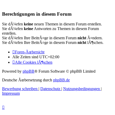
Berechtigungen in diesem Forum
Sie dÃ¼rfen
keine
neuen Themen in diesem Forum erstellen.
Sie dÃ¼rfen
keine
Antworten zu Themen in diesem Forum
erstellen.
Sie dÃ¼rfen Ihre BeitrÃ¤ge in diesem Forum
nicht
Ã¤ndern.
Sie dÃ¼rfen Ihre BeitrÃ¤ge in diesem Forum
nicht
lÃ¶schen.
Foren-Ãœbersicht
Alle Zeiten sind
UTC+02:00
Alle Cookies lÃ¶schen
Powered by
phpBB
® Forum Software © phpBB Limited
Deutsche Ãœbersetzung durch
phpBB.de
Bewerbung schreiben
|
Datenschutz
|
Nutzungsbedingungen
|
Impressum