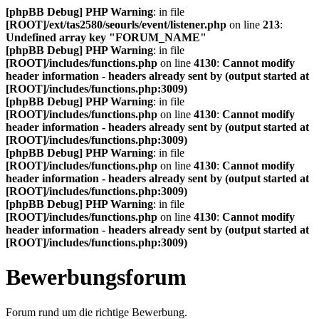
[phpBB Debug] PHP Warning
: in file
[ROOT]/ext/tas2580/seourls/event/listener.php
on line
213
:
Undefined array key "FORUM_NAME"
[phpBB Debug] PHP Warning
: in file
[ROOT]/includes/functions.php
on line
4130
:
Cannot modify
header information - headers already sent by (output started at
[ROOT]/includes/functions.php:3009)
[phpBB Debug] PHP Warning
: in file
[ROOT]/includes/functions.php
on line
4130
:
Cannot modify
header information - headers already sent by (output started at
[ROOT]/includes/functions.php:3009)
[phpBB Debug] PHP Warning
: in file
[ROOT]/includes/functions.php
on line
4130
:
Cannot modify
header information - headers already sent by (output started at
[ROOT]/includes/functions.php:3009)
[phpBB Debug] PHP Warning
: in file
[ROOT]/includes/functions.php
on line
4130
:
Cannot modify
header information - headers already sent by (output started at
[ROOT]/includes/functions.php:3009)
Bewerbungsforum
Forum rund um die richtige Bewerbung.